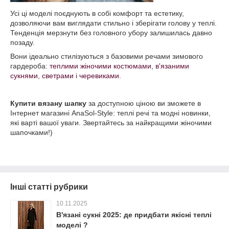
Усі ці моделі поєднують в собі комфорт та естетику,
дозволяючи вам виглядати стильно і зберігати голову у теплі.
Тенденція мерзнути без головного убору залишилась давно
позаду.
Вони ідеально стилізуються з базовими речами зимового
гардероба:
теплими жіночими костюмами
,
в'язаними
сукнями
,
светрами
і
черевиками.
Купити вязану шапку
за доступною ціною ви зможете в
Інтернет магазині AnaSol-Style: теплі речі та модні новинки,
які варті вашої уваги. Звертайтесь за найкращими жіночими
шапочками!)
Інші статті рубрики
10.11.2025
В'язані сукні 2025: де придбати якісні теплі
моделі ?