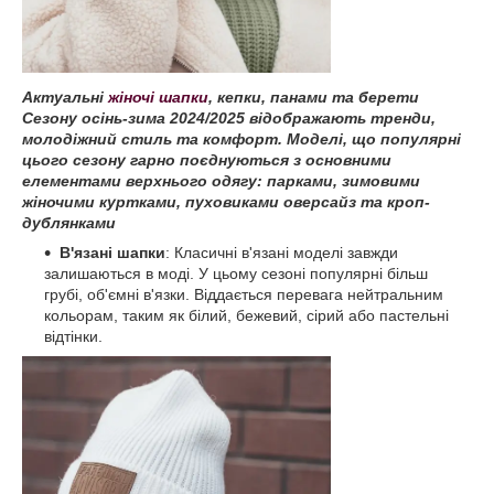
Актуальні
жіночі шапки
, кепки, панами та берети
Сезону осінь-зима 2024/2025 відображають тренди,
молодіжний стиль та комфорт. Моделі, що популярні
цього сезону гарно поєднуються з основними
елементами верхнього одягу: парками, зимовими
жіночими куртками, пуховиками оверсайз та кроп-
дублянками
В'язані шапки
: Класичні в'язані моделі завжди
залишаються в моді. У цьому сезоні популярні більш
грубі, об'ємні в'язки. Віддається перевага нейтральним
кольорам, таким як білий, бежевий, сірий або пастельні
відтінки.