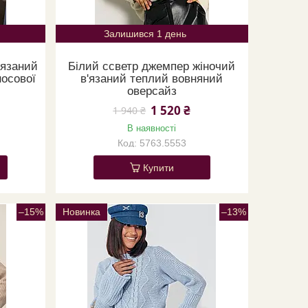
Залишився 1 день
'язаний
Білий ссветр джемпер жіночий
осової
в'язаний теплий вовняний
оверсайз
1 520 ₴
1 940 ₴
В наявності
5763.5553
Купити
–15%
Новинка
–13%