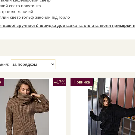
гкий светр павутинка
етр поло жіночий
плий светр гольф жіночий під горло
я вашої зручності: швидка доставка та оплата після примірки н
а
–17%
Новинка