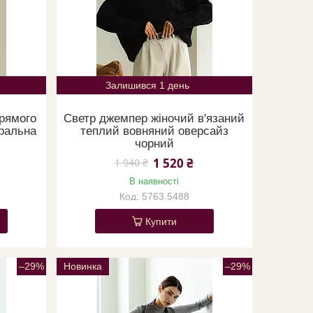
Залишився 1 день
прямого
Светр джемпер жіночий в'язаний
ральна
теплий вовняний оверсайз
чорний
1 520 ₴
1 940 ₴
В наявності
5763.5488
Купити
–29%
Новинка
–29%