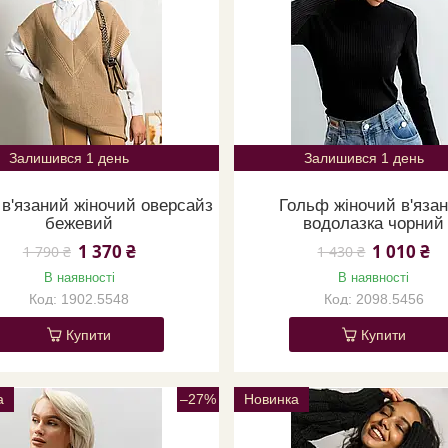
Залишився 1 день
Залишився 1 день
в'язаний жіночий оверсайз
Гольф жіночий в'яза
бежевий
водолазка чорний
1 370 ₴
1 010 ₴
1 790 ₴
1 430 ₴
В наявності
В наявності
1902.5548
2098.5456
Купити
Купити
а
–27%
Новинка