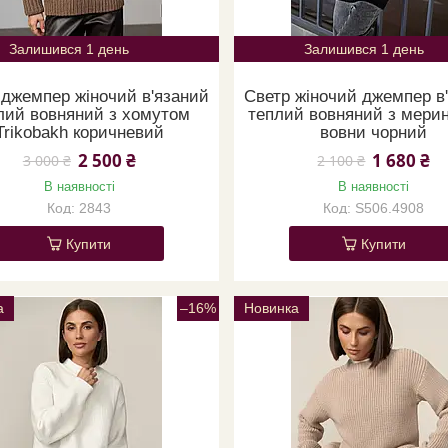
Залишився 1 день
Залишився 1 день
 джемпер жіночий в'язаний
Светр жіночий джемпер в
лий вовняний з хомутом
теплий вовняний з мерин
Trikobakh коричневий
вовни чорний
2 500 ₴
1 680 ₴
3 000 ₴
2 100 ₴
В наявності
В наявності
2843
S506.4908
Купити
Купити
а
–16%
Новинка