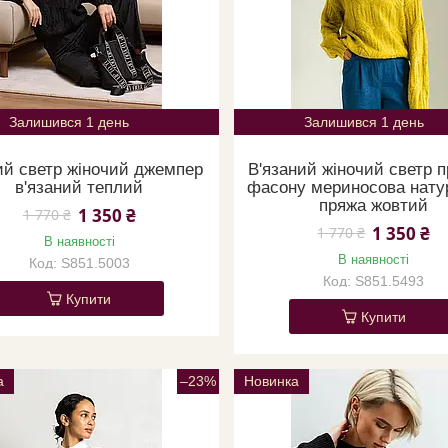
Залишився 1 день
Залишився 1 день
й светр жіночий джемпер
В'язаний жіночий светр 
в'язаний теплий
фасону мериносова нату
пряжа жовтий
1 350 ₴
1 770 ₴
1 350 ₴
1 770 ₴
В наявності
В наявності
S851.5003
S851.5493
Купити
Купити
а
–23%
Новинка