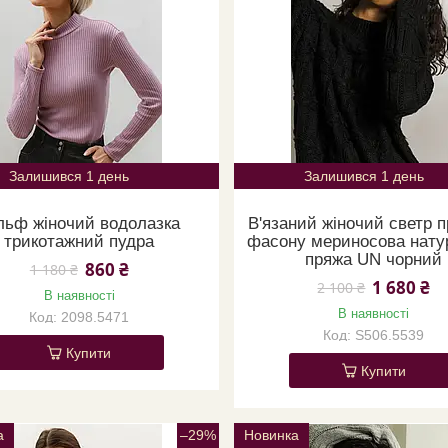
Залишився 1 день
Залишився 1 день
льф жіночий водолазка
В'язаний жіночий светр 
трикотажний пудра
фасону мериносова нату
пряжа UN чорний
860 ₴
1 180 ₴
1 680 ₴
2 100 ₴
В наявності
В наявності
2098.5471
S506.5539
Купити
Купити
а
–29%
Новинка