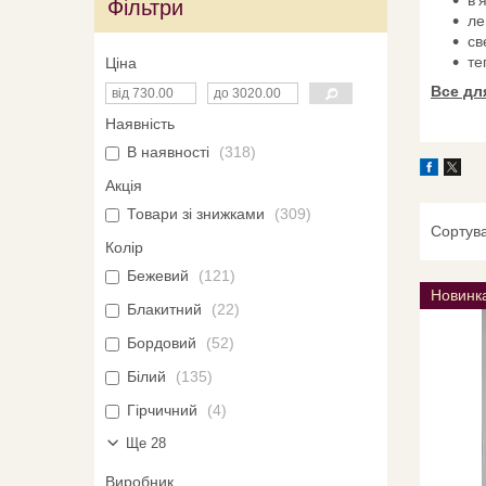
Фільтри
ле
св
те
Ціна
Все дл
Наявність
В наявності
318
Акція
Товари зі знижками
309
Колір
Бежевий
121
Новинк
Блакитний
22
Бордовий
52
Білий
135
Гірчичний
4
Ще 28
Виробник