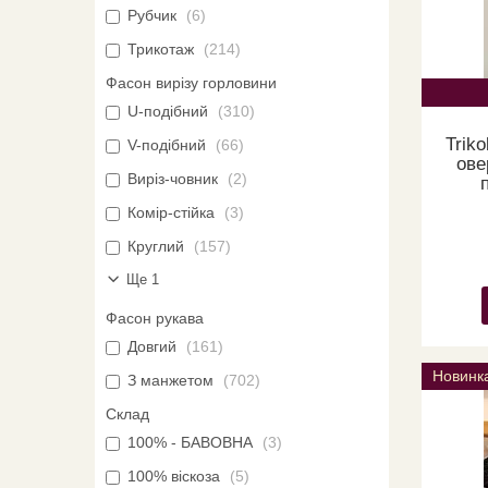
Рубчик
6
Трикотаж
214
Фасон вирізу горловини
U-подібний
310
Trik
V-подібний
66
ове
Виріз-човник
2
Комір-стійка
3
Круглий
157
Ще 1
Фасон рукава
Довгий
161
Новинк
З манжетом
702
Склад
100% - БАВОВНА
3
100% віскоза
5