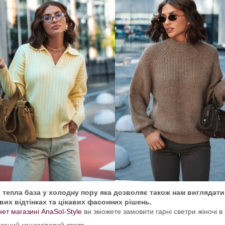
-
тепла база у холодну пору яка дозволяє також нам виглядати
вих відтінках та цікавих фаcонних рішень.
нет магазині AnaSol-Style
ви зможете замовити гарні светри жіночі 
язаний кашеміровий светр