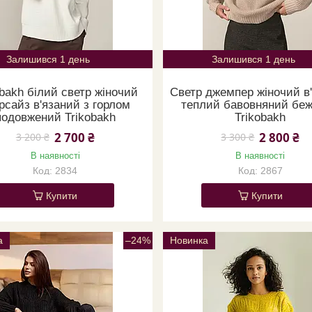
Залишився 1 день
Залишився 1 день
obakh білий светр жіночий
Светр джемпер жіночий в
рсайз в'язаний з горлом
теплий бавовняний бе
подовжений Trikobakh
Trikobakh
2 700 ₴
2 800 ₴
3 200 ₴
3 300 ₴
В наявності
В наявності
2834
2867
Купити
Купити
а
–24%
Новинка