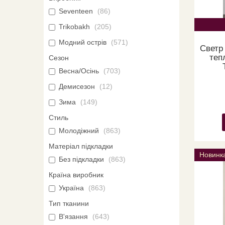
Seventeen
86
Trikobakh
205
Модний острів
571
Светр
теп
Сезон
Весна/Осінь
703
Демисезон
12
Зима
149
Стиль
Молодіжний
863
Матеріал підкладки
Новинк
Без підкладки
863
Країна виробник
Україна
863
Тип тканини
В'язання
643