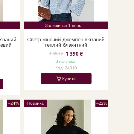
Залишився 1 день
'язаний
Светр жіночий джемпер в'язаний
жевий
теплий блакитний
1 390 ₴
1 590 ₴
В наявності
24310
Купити
–24%
Новинка
–22%