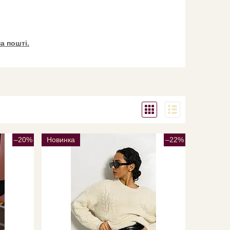
а пошті.
–20%
Новинка
–22%