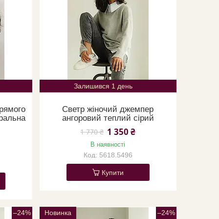
Залишився 1 день
прямого
Светр жіночий джемпер
ральна
ангоровий теплий сірий
1 350 ₴
1 770 ₴
В наявності
5618.5496
Купити
–24%
Новинка
–24%