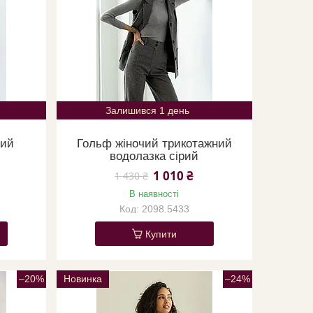
Залишився 1 день
ний
Гольф жіночий трикотажний
водолазка сірий
1 010 ₴
1 430 ₴
В наявності
2098.5433
Купити
–20%
Новинка
–24%