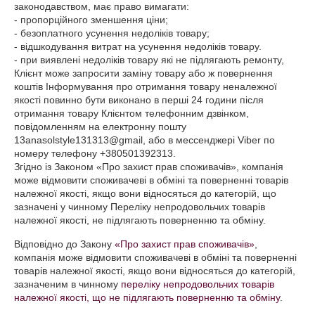
законодавством, має право вимагати:

- пропорційного зменшення ціни;

- безоплатного усунення недоліків товару;

- відшкодування витрат на усунення недоліків товару.

- при виявлені недоліків товару які не підлягають ремонту, 
Клієнт може запросити заміну товару або ж повернення 
коштів Інформування про отримання товару неналежної 
якості повинно бути виконано в перші 24 години після 
отримання товару Клієнтом телефонним дзвінком, 
повідомленням на електронну пошту 
13anasolstyle131313@gmail, або в мессенджері Viber по 
номеру телефону +380501392313. 

Згідно із Законом «Про захист прав споживачів», компанія 
може відмовити споживачеві в обміні та поверненні товарів 
належної якості, якщо вони відносяться до категорій, що 
зазначені у чинному Переліку непродовольчих товарів 
Відповідно до Закону
«Про захист прав споживачів»
,
компанія може відмовити споживачеві в обміні та поверненні
товарів належної якості, якщо вони відносяться до категорій,
зазначеним в чинному
переліку непродовольчих товарів
належної якості, що не підлягають поверненню та обміну
.