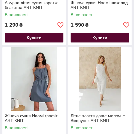
Ажурна літня сукня коротка
Жіноча сукня Наомі шоколад
блакитна ART KNIT
ART KNIT
В наявності
В наявності
1 290
1 590
₴
₴
Купити
Купити
Жіноча сукня Наомі графіт
Літнє плаття довге молочне
ART KNIT
Візерунок ART KNIT
В наявності
В наявності