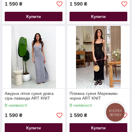
1 590
1 590
₴
₴
Купити
Купити
Ажурна літня сукня довга
Пляжна сукня Мереживо
сіра-лаванда ART KNIT
чорна ART KNIT
В наявності
В наявності
КНОПКА
1 590
1 590
ЗВ'ЯЗКУ
₴
₴
Купити
Купити