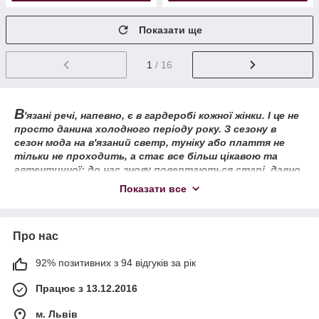
Показати ще
1
/ 16
В
'язані речі, напевно, є в гардеробі кожної жінки. І це не
просто данина холодного періоду року. З сезону в
сезон мода на в'язаний светр, туніку або плаття не
тільки не проходить, а стає все більш цікавою та
автентичної: до нас знову повертаються старі, давно
забуті візерунки, класичні прийоми фактурної в'язки.
Показати все
Наше бажання стильно одягнутися зростає по мірі того, як
опускається температура на вулиці. І тут на допомогу нам
приходять останні новинки жіночих в'язаних светрів,
Про нас
джемперів і кофт.
Першість у виборі светри або в'язаного плаття безсумнівно
92% позитивних з 94 відгуків за рік
тримає теплий високий в'язаний воріт, який стане фаворитом
Працює з 13.12.2016
наших повсякденних образів на кілька наступних холодних
місяців і цілком може замінити теплий шарф
м. Львів