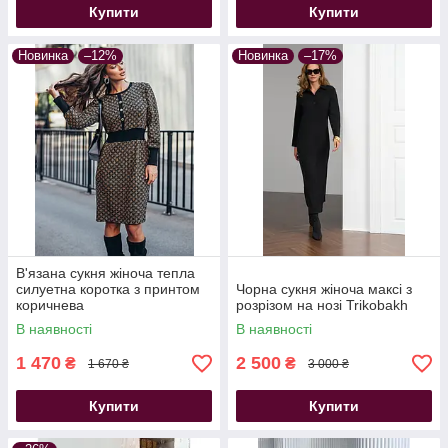
Купити
Купити
Новинка
–12%
Новинка
–17%
В'язана сукня жіноча тепла
силуетна коротка з принтом
Чорна сукня жіноча максі з
коричнева
розрізом на нозі Trikobakh
В наявності
В наявності
1 470
2 500
₴
₴
1 670 ₴
3 000 ₴
Купити
Купити