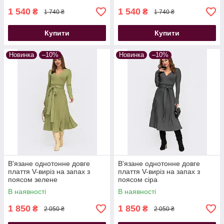
1 540
1 540
₴
₴
1 740 ₴
1 740 ₴
Купити
Купити
Новинка
–10%
Новинка
–10%
В'язане однотонне довге
В'язане однотонне довге
плаття V-виріз на запах з
плаття V-виріз на запах з
поясом зелене
поясом сіра
В наявності
В наявності
1 850
1 850
₴
₴
2 050 ₴
2 050 ₴