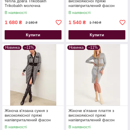
тепла довга Trikobakh
високоякісної пряжі
Trikobakh молочна
напівприталений фасон
принт «гусяча лапка»
В наявності
В наявності
коричнева
1 680
1 540
₴
₴
2 180 ₴
1 740 ₴
Купити
Купити
Новинка
–11%
Новинка
–11%
Жіноча в'язана сукня з
Жіноче в'язане плаття з
високоякісної пряжі
високоякісної пряжі
напівприталений фасон
напівприталений фасон
принт «гусяча лапка» чорна
принт «гусяча лапка»
В наявності
В наявності
блакитне