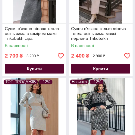
Сукня в'язана жіноча тепла
Сукня в'язана гольф жіноча
осінь зима з коміром максі
тепла осінь зима максі
Trikobakh сіра
перлина Trikobakh
В наявності
В наявності
2 700
2 400
₴
₴
3 200 ₴
2 900 ₴
Купити
Купити
ТОП ПРОДАЖІВ
–12%
Новинка
–12%