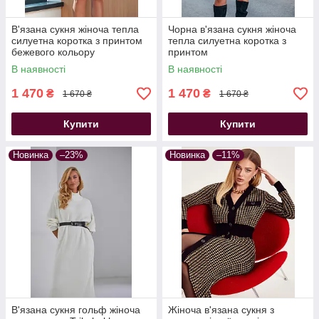
В'язана сукня жіноча тепла
Чорна в'язана сукня жіноча
силуетна коротка з принтом
тепла силуетна коротка з
бежевого кольору
принтом
В наявності
В наявності
1 470
1 470
₴
₴
1 670 ₴
1 670 ₴
Купити
Купити
Новинка
–23%
Новинка
–11%
В'язана сукня гольф жіноча
Жіноча в'язана сукня з