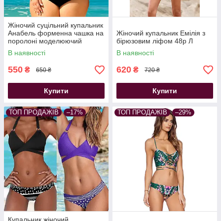
Жіночий суцільний купальник
Анабель форменна чашка на
Жіночий купальник Емілія з
поролоні моделюючий
бірюзовим ліфом 48р Л
фігура чорний 48-50 р
В наявності
В наявності
550
620
₴
₴
650 ₴
720 ₴
Купити
Купити
ТОП ПРОДАЖІВ
–17%
ТОП ПРОДАЖІВ
–29%
Купальник жіночий