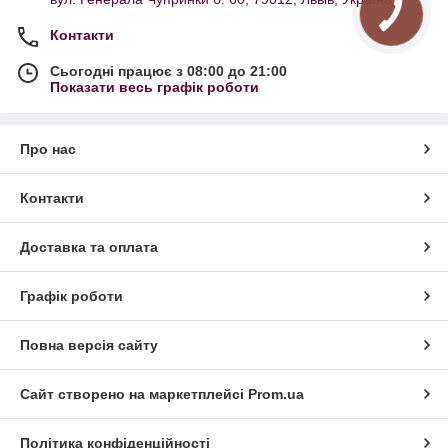
- модні подовжені демісезонні пальта оверсайз фасону зі
спущеним плечем
Контакти
- стильне приталене кашемірове пальто принт клітинка
Сьогодні працює з 08:00 до 21:00
- короткі молодіжні пальта вільного покрою з принтованої
Показати весь графік роботи
пальтової тканини: "ялинка", "гусяча лапка", клітинка тартан
чи крупна клітинка
- зимові утеплені пальта з хутром з натуральної вовняної
Про нас
тканини
Контакти
Доставка та оплата
Графік роботи
Повна версія сайту
Сайт створено на маркетплейсі
Prom.ua
Політика конфіденційності