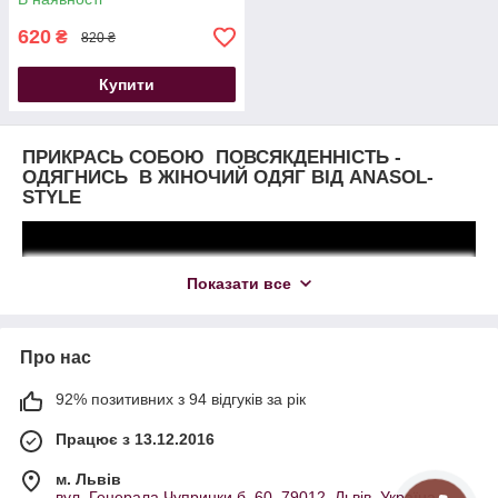
620
₴
820 ₴
Купити
ПРИКРАСЬ СОБОЮ ПОВСЯКДЕННІСТЬ -
ОДЯГНИСЬ В ЖІНОЧИЙ ОДЯГ ВІД ANASOL-
STYLE
Показати все
Про нас
92% позитивних з 94 відгуків за рік
В
нашій колекціїї якісних жіночих пальт представлені
наступні моделі українського виробництва:
Працює з 13.12.2016
- класичні двобортні пальта з натуральної вовняної
однотонної тканини
м. Львів
вул. Генерала Чупринки б. 60, 79012, Львів, Україна