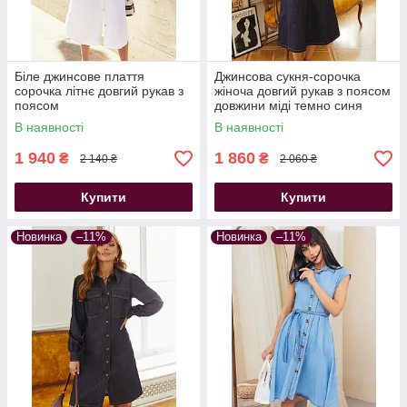
Біле джинсове плаття
Джинсова сукня-сорочка
сорочка літнє довгий рукав з
жіноча довгий рукав з поясом
поясом
довжини міді темно синя
В наявності
В наявності
1 940
1 860
₴
₴
2 140 ₴
2 060 ₴
Купити
Купити
Новинка
–11%
Новинка
–11%