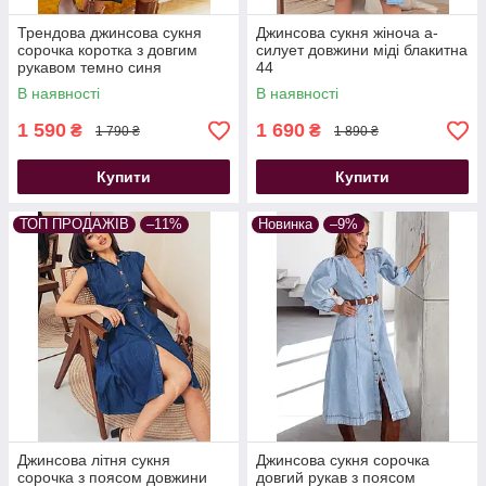
Трендова джинсова сукня
Джинсова сукня жіноча а-
сорочка коротка з довгим
силует довжини міді блакитна
рукавом темно синя
44
В наявності
В наявності
1 590
1 690
₴
₴
1 790 ₴
1 890 ₴
Купити
Купити
ТОП ПРОДАЖІВ
–11%
Новинка
–9%
Джинсова літня сукня
Джинсова сукня сорочка
сорочка з поясом довжини
довгий рукав з поясом