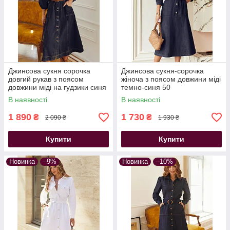
Джинсова сукня сорочка
Джинсова сукня-сорочка
довгий рукав з поясом
жіноча з поясом довжини міді
довжини міді на гудзики синя
темно-синя 50
В наявності
В наявності
1 890
1 730
₴
₴
2 090 ₴
1 930 ₴
Купити
Купити
Новинка
–9%
Новинка
–10%