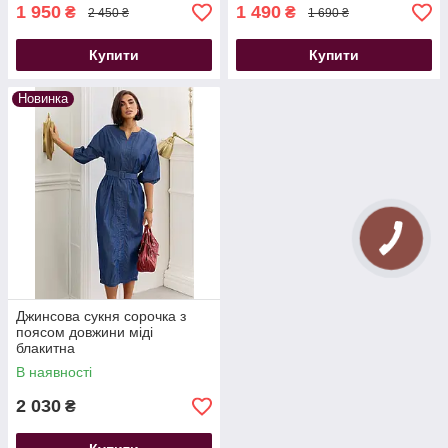
1 950
1 490
₴
₴
2 450 ₴
1 690 ₴
Купити
Купити
Новинка
Джинсова сукня сорочка з
поясом довжини міді
блакитна
В наявності
2 030
₴