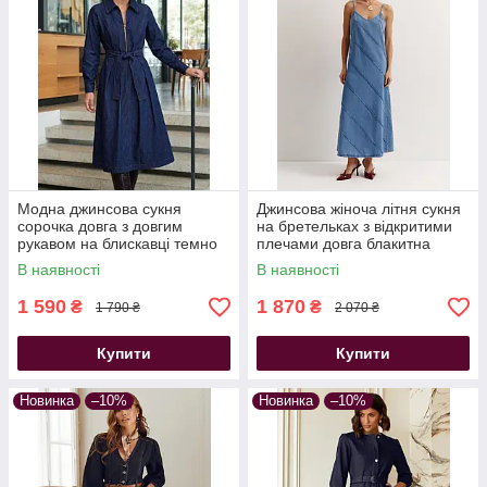
Модна джинсова сукня
Джинсова жіноча літня сукня
сорочка довга з довгим
на бретельках з відкритими
рукавом на блискавці темно
плечами довга блакитна
синя
44/46
В наявності
В наявності
1 590
1 870
₴
₴
1 790 ₴
2 070 ₴
Купити
Купити
Новинка
–10%
Новинка
–10%