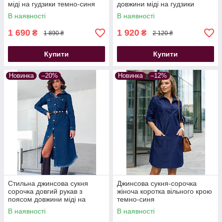
міді на гудзики темно-синя
довжини міді на гудзики
блакитна
В наявності
В наявності
1 690
1 920
₴
₴
1 890 ₴
2 120 ₴
Купити
Купити
Новинка
–20%
Новинка
–12%
Стильна джинсова сукня
Джинсова сукня-сорочка
сорочка довгий рукав з
жіноча коротка вільного крою
поясом довжини міді на
темно-синя
гудзики синя
В наявності
В наявності