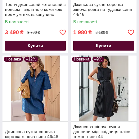
Тренч джинсовий котоновий з
Джинсова сукня-сорочка
поясом і відлітною кокеткою
жіноча довга на гудзики синя
преміум якість капучино
44/46
В наявності
В наявності
3 490
1 980
₴
₴
3 790 ₴
2 180 ₴
Купити
Купити
Новинка
–12%
Новинка
–9%
Джинсова жіноча сукня
Джинсова сукня-сорочка
довжини міді спідниця плісе
коротка жіноча синя 46/48
темно-синя 44