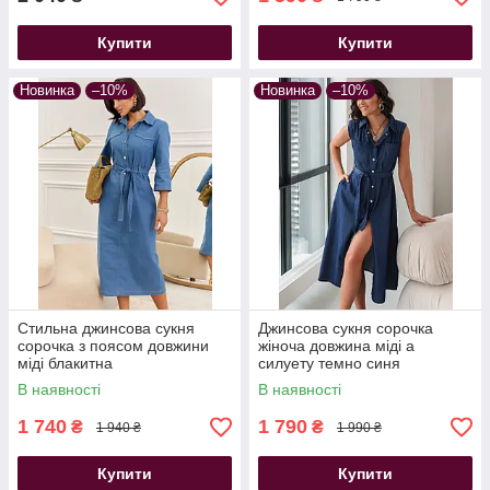
Купити
Купити
Новинка
–10%
Новинка
–10%
Стильна джинсова сукня
Джинсова сукня сорочка
сорочка з поясом довжини
жіноча довжина міді а
міді блакитна
силуету темно синя
В наявності
В наявності
1 740
1 790
₴
₴
1 940 ₴
1 990 ₴
Купити
Купити