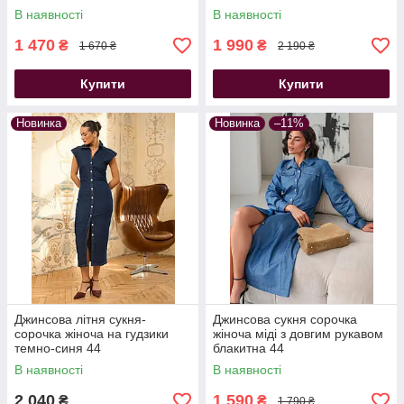
В наявності
В наявності
1 470
1 990
₴
₴
1 670 ₴
2 190 ₴
Купити
Купити
Новинка
Новинка
–11%
Джинсова літня сукня-
Джинсова сукня сорочка
сорочка жіноча на гудзики
жіноча міді з довгим рукавом
темно-синя 44
блакитна 44
В наявності
В наявності
2 040
1 590
₴
₴
1 790 ₴