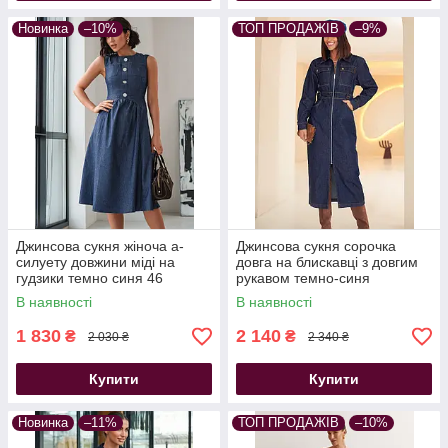
Новинка
–10%
ТОП ПРОДАЖІВ
–9%
Джинсова сукня жіноча а-
Джинсова сукня сорочка
силуету довжини міді на
довга на блискавці з довгим
гудзики темно синя 46
рукавом темно-синя
В наявності
В наявності
1 830
2 140
₴
₴
2 030 ₴
2 340 ₴
Купити
Купити
Новинка
–11%
ТОП ПРОДАЖІВ
–10%