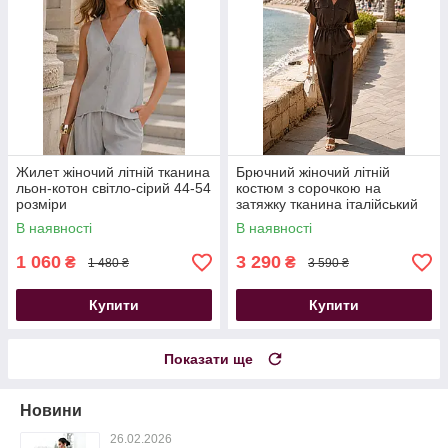
Жилет жіночий літній тканина
Брючний жіночий літній
льон-котон світло-сірий 44-54
костюм з сорочкою на
розміри
затяжку тканина італійський
льон шоколадний 44-54
В наявності
В наявності
розміри
1 060
3 290
₴
₴
1 480 ₴
3 590 ₴
Купити
Купити
Показати ще
Новини
26.02.2026