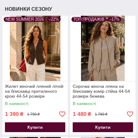
НОВИНКИ СЕЗОНУ
NEW SUMMER 2026
–22%
ТОП ПРОДАЖІВ
–17%
Жилет жіночий лляний літній
Сорочка жіноча лляна на
на блискавці приталеного
блискавку комір стійка 44-54
крою 44-54 розміри
розміри бежева
коричневий
В наявності
В наявності
1 390
1 480
₴
₴
1 790 ₴
1 780 ₴
Купити
Купити