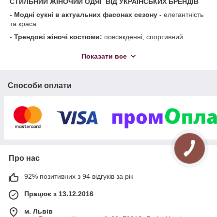
СТИЛЬНИЙ ЖІНОЧИЙ ОДЯГ ВІД УКРАЇНСЬКИХ БРЕНДІВ
-
Модні сукні в актуальних фасонах сезону -
елегантність
та краса
-
Трендові жіночі костюми:
повсякденні, спортивний
трикотаж
-
В'язаний одяг:
тепло та комфорт узимку
Показати все
-
Блузи, спідниці та брюки
- ідеальна посадка по фігурі
У НАС ВЕЛИКИЙ ДОСВІД РОБОТИ З ПРОВІДНИМИ
Способи оплати
ВИРОБНИКАМИ ЖІНОЧОГО ОДЯГУ УКРАЇНИ
Про нас
92% позитивних з 94 відгуків за рік
Працює з 13.12.2016
м. Львів