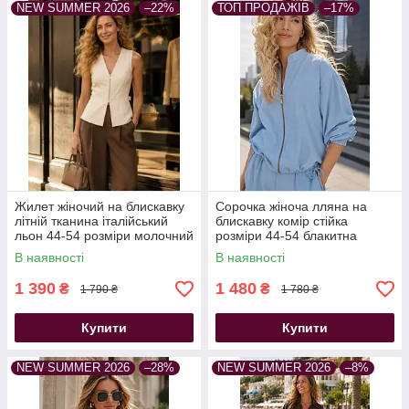
NEW SUMMER 2026
–22%
ТОП ПРОДАЖІВ
–17%
Жилет жіночий на блискавку
Сорочка жіноча лляна на
літній тканина італійський
блискавку комір стійка
льон 44-54 розміри молочний
розміри 44-54 блакитна
В наявності
В наявності
1 390
1 480
₴
₴
1 790 ₴
1 780 ₴
Купити
Купити
NEW SUMMER 2026
–28%
NEW SUMMER 2026
–8%