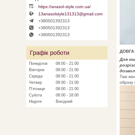
https://anasol-style.com.ua/
13anasolstyle131313@gmail.com
+380501392313
+380501392313
+380501392313
ДОВГА
Графік роботи
Для ти
Понеділок
08:00
21:00
розріз
Вівторок
08:00
21:00
дозвол
Середа
08:00
21:00
Такі жі
образу 
Четвер
08:00
21:00
Пʼятниця
08:00
21:00
Субота
08:00
18:00
Неділя
Вихідний