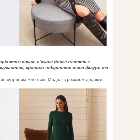
варіантом стане в’язане довге плаття з
ишуканості, красиво підкреслює лінію фігури та
о або хутряним жилетом. Моделі з розрізом додають