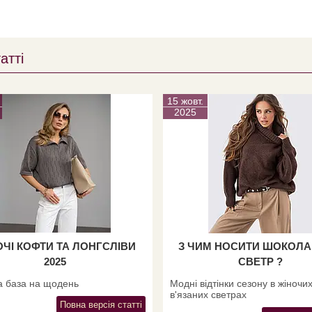
атті
15 жовт.
2025
ОЧІ КОФТИ ТА ЛОНГСЛІВИ
З ЧИМ НОСИТИ ШОКОЛ
2025
СВЕТР ?
а база на щодень
Модні відтінки сезону в жіночи
в'язаних светрах
Повна версія статті