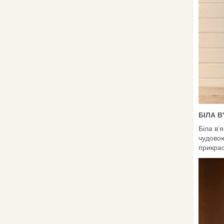
БІЛА В
Біла в’
чудовою
прикрас