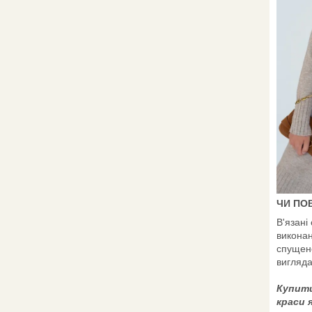
ЧИ ПО
В'язані
виконан
спущено
вигляда
Купити
краси 