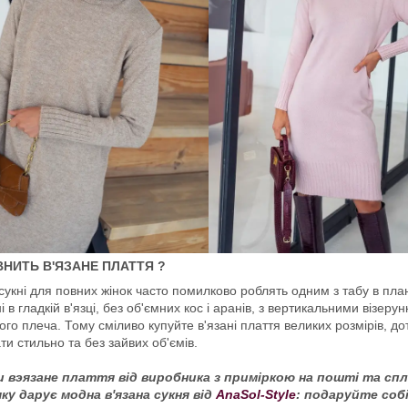
ВНИТЬ В'ЯЗАНЕ ПЛАТТЯ ?
 сукні для повних жінок часто помилково роблять одним з табу в план
і в гладкій в'язці, без об'ємних кос і аранів, з вертикальними візеру
го плеча. Тому сміливо купуйте в'язані плаття великих розмірів, д
ти стильно та без зайвих об'ємів.
 вэязане плаття від виробника з приміркою на пошті та сп
яку дарує модна в'язана сукня від
AnaSol-Style
: подаруйте соб