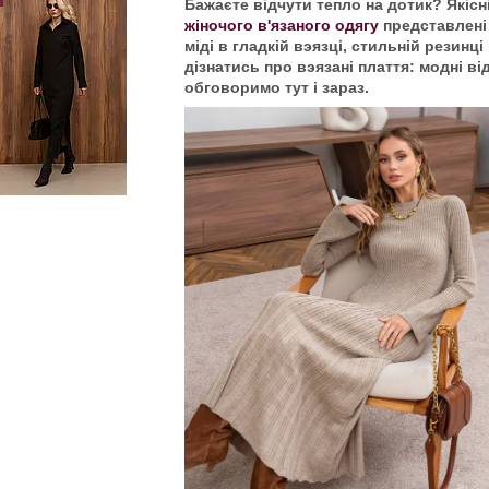
Бажаєте відчути тепло на дотик? Якісні
жіночого в'язаного одягу
представлені
міді в гладкій вэязці, стильній резинці
дізнатись про вэязані плаття: модні ві
обговоримо тут і зараз.