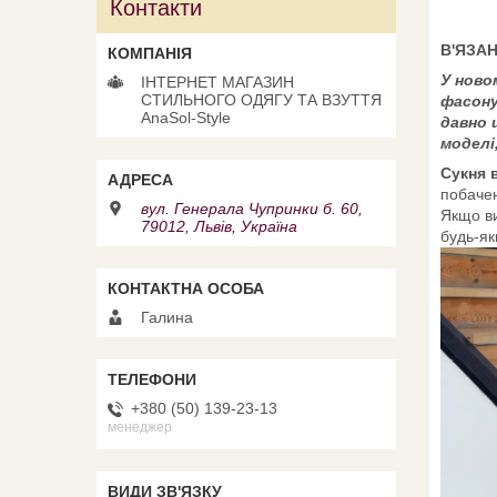
Контакти
В'ЯЗАН
У ново
ІНТЕРНЕТ МАГАЗИН
СТИЛЬНОГО ОДЯГУ ТА ВЗУТТЯ
фасону,
AnaSol-Style
давно 
моделі
Сукня в
побачен
вул. Генерала Чупринки б. 60,
Якщо ви
79012, Львів, Україна
будь-як
Галина
+380 (50) 139-23-13
менеджер