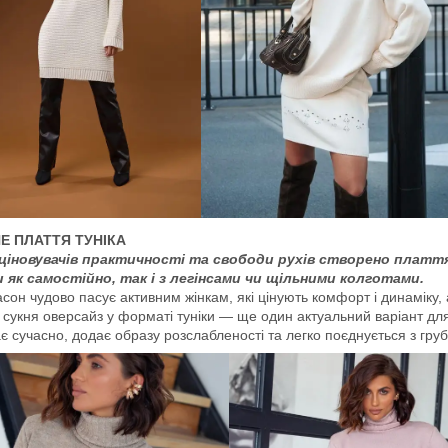
Е ПЛАТТЯ ТУНІКА
ціновувачів практичності та свободи рухів створено плаття 
 як самостійно, так і з легінсами чи щільними колготами.
сон чудово пасує активним жінкам, які цінують комфорт і динаміку,
 сукня оверсайз у форматі туніки — ще один актуальний варіант для 
є сучасно, додає образу розслабленості та легко поєднується з гр