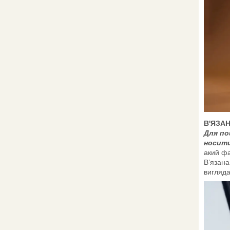
В'ЯЗАН
Для по
носити
акий фа
В’язана
вигляда