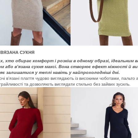
 ВЯЗАНА СУКНЯ
х, хто обирає комфорт і розкіш в одному образі, ідеальним 
ом або в’язана сукня максі. Вона створює ефект ніжності й в
яє залишатися у теплі навіть у найпрохолодніші дні.
ночі в’язані плаття чудово виглядають із високими чоботами, пальт
грайливості та дозволяють виглядати стильно без зайвих зусиль.