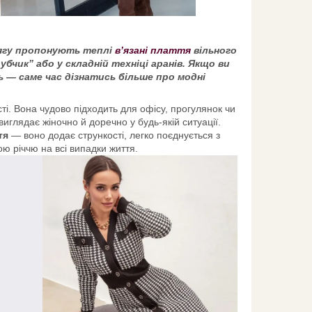
дягу пропонують теплі
в’язані плаття
вільного
рубчик” або у складній техніці аранів. Якщо ви
ь — саме час дізнатись більше про модні
і. Вона чудово підходить для офісу, прогулянок чи
иглядає жіночно й доречно у будь-якій ситуації.
тя
— воно додає стрункості, легко поєднується з
ю річчю на всі випадки життя.