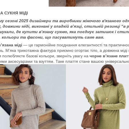
А СУКНЯ МІДІ
му сезоні 2025 дизайнери та виробники жіночого в'язаного о
 довжини міді, виконані у гладкій в’язці, стильній резинці “в 
шукали, де купити в’язану сукню, яка поєднує затишок і стил
, кольори та фасони, що пасуватимуть саме вам.
’язана міді
— це гармонійне поєднання елегантності та практичност
ь. М’яка трикотажна фактура приємно огортає тіло, а довжина міді в
 полюбляєте базові кольори, зверніть увагу на
чорне в’язане плат
ими аксесуарами та взуттям. Таке плаття стане вашою універсально