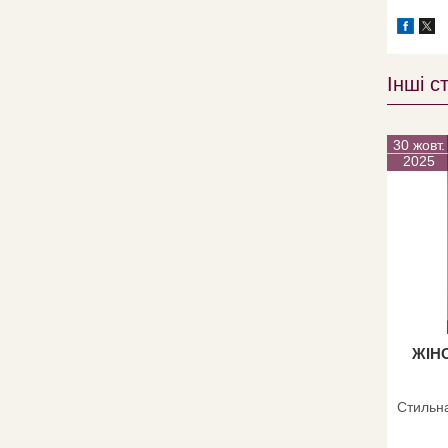
Інші ст
30 жовт.
2025
ЖІН
Стильн