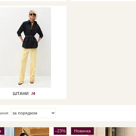
ШТАНИ
4
а
–23%
Новинка