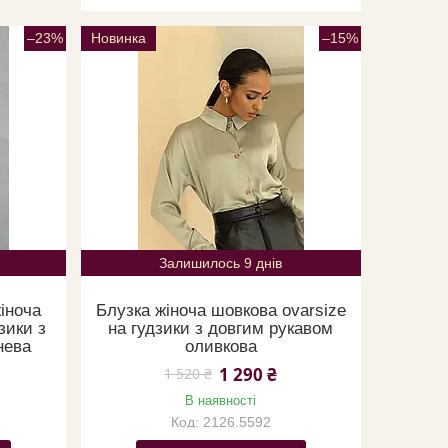
–23%
Новинка
–15%
Залишилось 9 днів
іноча
Блузка жіноча шовкова ovarsize
зики з
на гудзики з довгим рукавом
нева
оливкова
1 290 ₴
1 520 ₴
В наявності
2126.5592