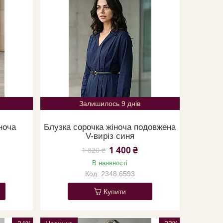
Залишилось 9 днів
ноча
Блузка сорочка жіноча подовжена
V-виріз синя
1 400 ₴
1 820 ₴
В наявності
2348.6593
Купити