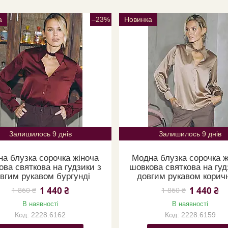
а
–23%
Новинка
Залишилось 9 днів
Залишилось 9 днів
а блузка сорочка жіноча
Модна блузка сорочка ж
ова святкова на гудзики з
шовкова святкова на гуд
вгим рукавом бургунді
довгим рукавом корич
1 440 ₴
1 440 ₴
1 860 ₴
1 860 ₴
В наявності
В наявності
2228.6162
2228.6159