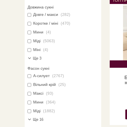
ТОП П
Довжина сукні
Довге / макси
282
Коротке / міні
470
Мини
4
Міді
5063
Міні
4
Ще 3
Фасон сукні
А-силует
2767
Б
Вільний крій
25
Максі
93
Мини
364
Міді
1882
Ще 16