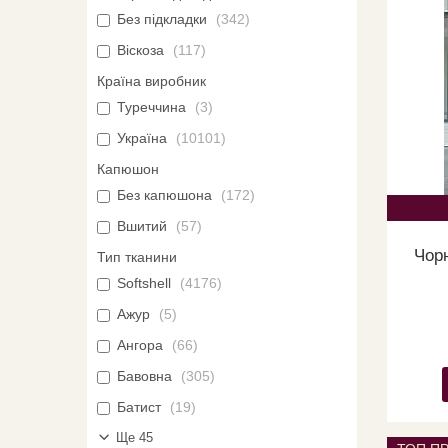
Без підкладки
342
Віскоза
117
Країна виробник
Туреччина
3
Україна
10101
Капюшон
Без капюшона
172
Вшитий
57
Чорн
Тип тканини
Softshell
4176
Ажур
5
Ангора
66
Бавовна
305
Батист
19
Ще 45