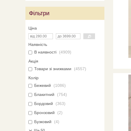
Фільтри
Ціна
Наявність
В наявності
4909
Акція
Товари зі знижками
4557
Колір
Бежевий
1086
Блакитний
754
Бордовий
363
Бронзовий
2
Бузковий
4
Ще 50