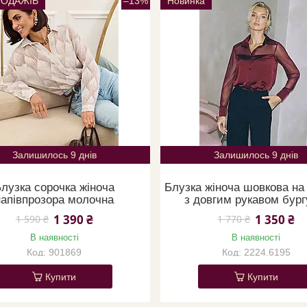
РОДАЖІВ
–13%
Новинка
Залишилось 9 днів
Залишилось 9 днів
лузка сорочка жіноча
Блузка жіноча шовкова на
напівпрозора молочна
з довгим рукавом бург
1 390 ₴
1 350 ₴
1 590 ₴
1 770 ₴
В наявності
В наявності
901869
2224.6195
Купити
Купити