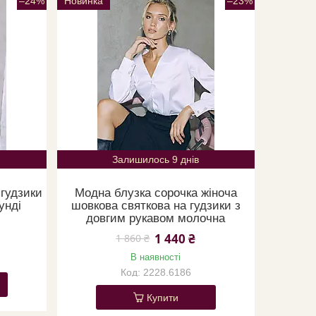
–24%
Новинка
–23%
Залишилось 9 днів
 гудзики
Модна блузка сорочка жіноча
унді
шовкова святкова на гудзики з
довгим рукавом молочна
1 440 ₴
1 860 ₴
В наявності
2228.6186
Купити