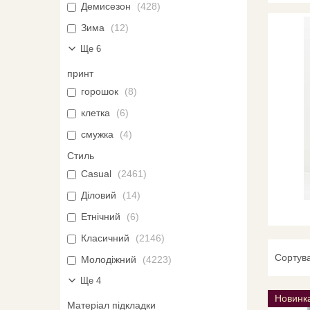
Демисезон
428
Зима
12
Ще 6
принт
горошок
8
клетка
6
смужка
4
Стиль
Casual
2461
Діловий
14
Етнічний
6
Класичний
2146
Молодіжний
4223
Ще 4
Новинк
Матеріал підкладки