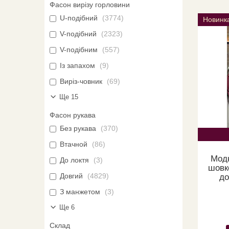
Фасон вирізу горловини
U-подібний
3774
Новинк
V-подібний
2323
V-подібним
557
Із запахом
9
Виріз-човник
69
Ще 15
Фасон рукава
Без рукава
370
Втачной
86
Модн
До локтя
3
шовк
Довгий
4829
до
З манжетом
3
Ще 6
Склад