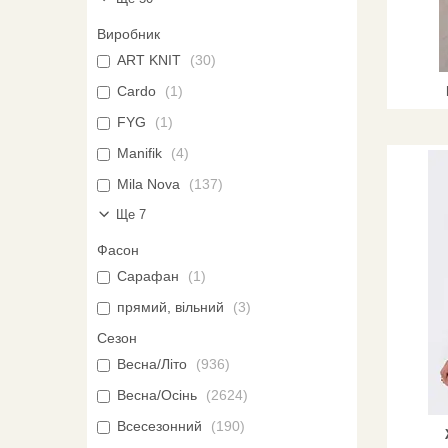
Виробник
ART KNIT
30
Cardo
1
FYG
1
Manifik
4
Mila Nova
137
Ще 7
Фасон
Сарафан
1
прямий, вільний
3
Сезон
Весна/Літо
936
Весна/Осінь
2624
Всесезонний
190