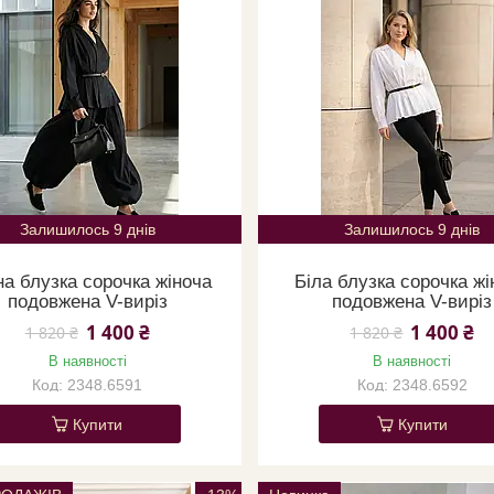
Залишилось 9 днів
Залишилось 9 днів
а блузка сорочка жіноча
Біла блузка сорочка жі
подовжена V-виріз
подовжена V-виріз
1 400 ₴
1 400 ₴
1 820 ₴
1 820 ₴
В наявності
В наявності
2348.6591
2348.6592
Купити
Купити