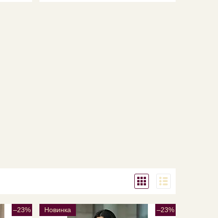
–23%
Новинка
–23%