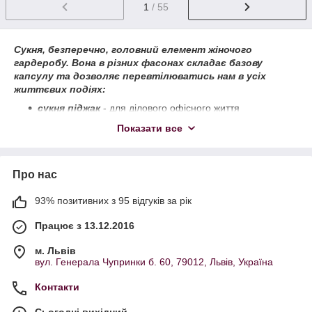
1
/ 55
Сукня, безперечно, головний елемент жіночого
гардеробу. Вона в різних фасонах складає базову
капсулу та дозволяє перевтілюватись нам в усіх
життєвих подіях:
сукня піджак
- для ділового офісного життя
сукня з довгим рукавом
-
для прохолодної пори
Показати все
року
шовкова сукня
- легкість в бохо стилі
Про нас
сукня з відкритою спиною
- для неповторних
камерних вечорів
93% позитивних з 95 відгуків за рік
сукня максі довжини -
коли потрібно виглядати
максимум елегантно
Працює з 13.12.2016
Різноманітність усіх цих та багатьох інших фасонів, стилів та
м. Львів
варіантів використання дає змогу стилізувати сукні під усі
вул. Генерала Чупринки б. 60, 79012, Львів, Україна
моменти життя та створювати неймовірні креативні
образи. Ми ретельно слідкуємо за трендами і пропонуємо
Контакти
вашій увазі лише актуальні фасони та найбільш цікаві
новинки.