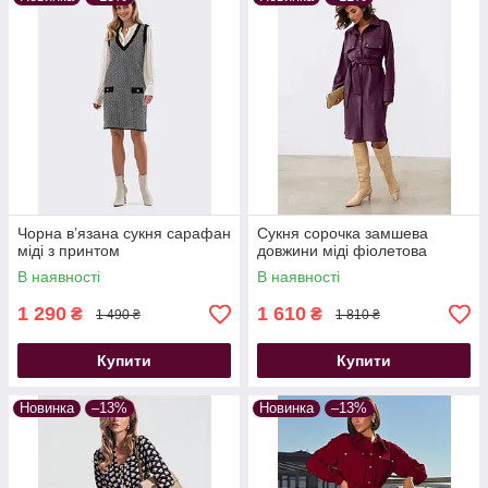
Чорна в’язана сукня сарафан
Сукня сорочка замшева
міді з принтом
довжини міді фіолетова
В наявності
В наявності
1 290
1 610
₴
₴
1 490 ₴
1 810 ₴
Купити
Купити
Новинка
–13%
Новинка
–13%