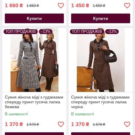
1 660
1 450
₴
₴
1 860 ₴
1 650 ₴
Купити
Купити
ТОП ПРОДАЖІВ
–13%
ТОП ПРОДАЖІВ
–13%
ПОПУЛЯРНІ КАТЕГОРІЇ
Джинсова сукня
Шифонові сукні
Сукня жіноча міді з гудзиками
Сукня жіноча міді з гудзиками
спереду принт гусяча лапка
спереду принт гусяча лапка
Нарядні сукні для жінок
бежева
чорна
Чорна сукня
В наявності
В наявності
Сукня міді
1 370
1 370
₴
₴
1 570 ₴
1 570 ₴
Вязана сукня