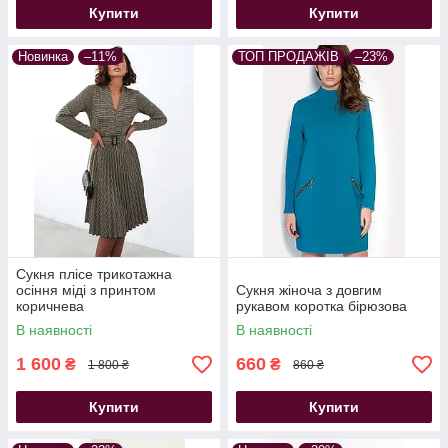
Купити
Купити
Новинка
–11%
ТОП ПРОДАЖІВ
–23%
Сукня плісе трикотажна
осіння міді з принтом
Сукня жіноча з довгим
коричнева
рукавом коротка бірюзова
В наявності
В наявності
1 600
660
₴
₴
1 800 ₴
860 ₴
Купити
Купити