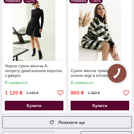
Новинка
–22%
Новинка
–30%
Чорна сукня жіноча А-
силуету демісезонна коротка
Сукня жіноча трикотажна
з джерсі
осіння міді в клітинку зелена
В наявності
В наявності
1 120
960
₴
₴
1 440 ₴
1 380 ₴
Купити
Купити
Показати ще