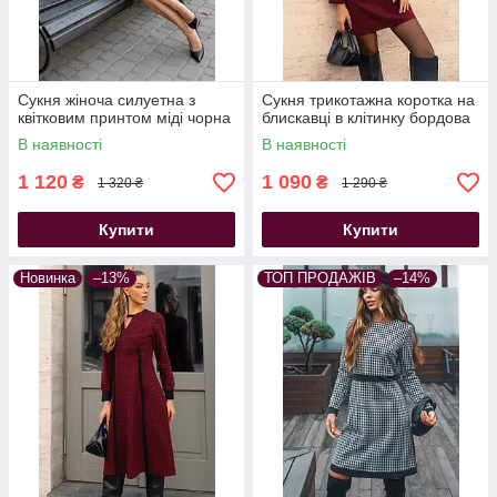
Сукня жіноча силуетна з
Сукня трикотажна коротка на
квітковим принтом міді чорна
блискавці в клітинку бордова
В наявності
В наявності
1 120
1 090
₴
₴
1 320 ₴
1 290 ₴
Купити
Купити
Новинка
–13%
ТОП ПРОДАЖІВ
–14%