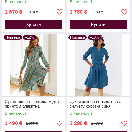
В наявності
В наявності
1 670
1 780
₴
₴
1 870 ₴
1 980 ₴
Купити
Купити
Новинка
–12%
Новинка
–13%
Сукня жіноча шовкова міді з
Сукня жіноча вельветова а
принтом блакитна
силуету коротка синя
В наявності
В наявності
1 490
1 290
₴
₴
1 690 ₴
1 490 ₴