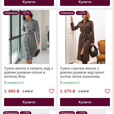
Сукня максі
Купити
Купити
Сукня вишиванка
Новинка
–12%
Новинка
–12%
Сукня жіноча а силуету міді з
Сукня сорочка жіноча з
довгим рукавом осіння в
довгим рукавом міді принт
клітинку біла
гусяча лапка коричнева
В наявності
В наявності
1 490
1 470
₴
₴
1 690 ₴
1 670 ₴
Купити
Купити
Новинка
–13%
Новинка
–11%