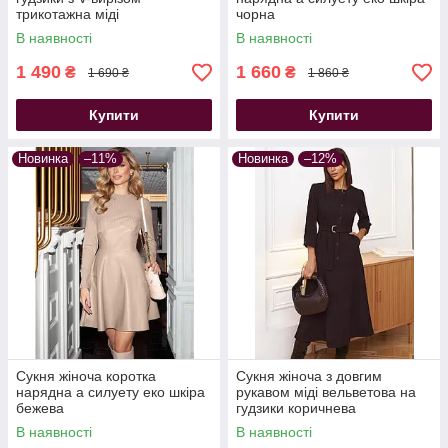
трикотажна міді
чорна
В наявності
В наявності
1 490
1 660
₴
₴
1 690 ₴
1 860 ₴
Сукні від Інтернет магазину AnaSol-Style -
це свято
неймовірної елегантності, модних фасонів та
Купити
Купити
актуального дизайну. В цьому каталозі ми
представляємо найбільш цікаві та достойні вашої
уваги моделі з нової колекції, яка щотижня
Новинка
–11%
Новинка
–12%
поповнюється свіжими новинками
Сукня жіноча коротка
Сукня жіноча з довгим
нарядна а силуету еко шкіра
рукавом міді вельветова на
бежева
гудзики коричнева
В наявності
В наявності