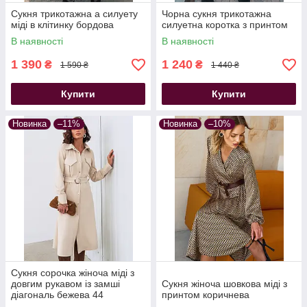
Сукня трикотажна а силуету
Чорна сукня трикотажна
міді в клітинку бордова
силуетна коротка з принтом
В наявності
В наявності
1 390
1 240
₴
₴
1 590 ₴
1 440 ₴
Купити
Купити
Новинка
–11%
Новинка
–10%
Сукня сорочка жіноча міді з
довгим рукавом із замші
Сукня жіноча шовкова міді з
діагональ бежева 44
принтом коричнева