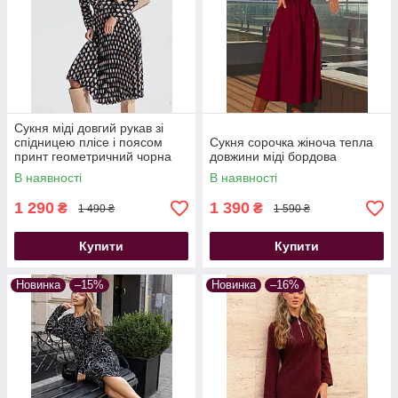
Сукня міді довгий рукав зі
спідницею плісе і поясом
Сукня сорочка жіноча тепла
принт геометричний чорна
довжини міді бордова
В наявності
В наявності
1 290
1 390
₴
₴
1 490 ₴
1 590 ₴
Купити
Купити
Новинка
–15%
Новинка
–16%