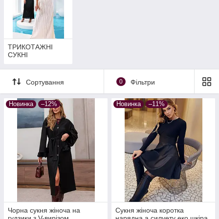
ТРИКОТАЖНІ
СУКНІ
Сортування
0
Фільтри
Новинка
–12%
Новинка
–11%
Чорна сукня жіноча на
Сукня жіноча коротка
гудзики з V-вирізом
нарядна а силуету еко шкіра