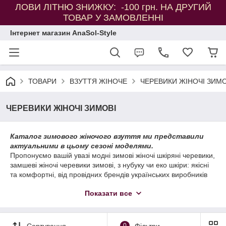
ЛОВИ ЛІТНЮ ЗНИЖКУ: -100 грн. НА ДРУГИЙ
ТОВАР У ЗАМОВЛЕННІ
Інтернет магазин AnaSol-Style
ТОВАРИ
ВЗУТТЯ ЖІНОЧЕ
ЧЕРЕВИКИ ЖІНОЧІ ЗИМО
ЧЕРЕВИКИ ЖІНОЧІ ЗИМОВІ
Каталог зимового жіночого взуття ми представили
актуальними в цьому сезоні моделями.
Пропонуємо вашій увазі модні зимові жіночі шкіряні черевики,
замшеві жіночі черевики зимові, з нубуку чи еко шкіри: якісні
та комфортні, від провідних брендів українських виробників
взуття а також іноземних фабрик.
Показати все
Велика розмірна сітка: 36-42, жіночі черевики 43
розмір також у нас можна замовити за дуже доступними
цінами.
Сортування
0
Фільтри