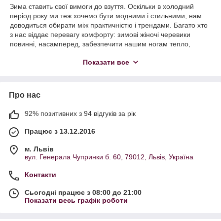
Зима ставить свої вимоги до взуття. Оскільки в холодний
період року ми теж хочемо бути модними і стильними, нам
доводиться обирати між практичністю і трендами. Багато хто
з нас віддає перевагу комфорту: зимові жіночі черевики
повинні, насамперед, забезпечити нашим ногам тепло,
захист від вологи та холоду. Тому якість черевиків для зими і
Показати все
матеріалів, з яких їх виготовляють, виходить на перший план.
Найкращі черевики для зими - це моделі на міцній високій
підошві, яка не ковзає і має хороше зчеплення з поверхнею.
Про нас
Утепленням слугує набивне хутро, повсть, вовна, байка.
Якому виду підкладки віддати перевагу ми обираємо залежно
від температурного режиму і погоди.
92% позитивних з 94 відгуків за рік
Працює з 13.12.2016
АКТУАЛЬНІ МОДЕЛІ ЦЬОГО СЕЗОНУ
м. Львів
вул. Генерала Чупринки б. 60, 79012, Львів, Україна
Комфорт - це основний тренд сучасного життя в цілому. Він
також актуальний і в моді на взуття: з кожним новим модним
Контакти
сезоном моделі взуття набувають все більш універсального
вигляду і стають максимально комфортними для усіх сфер
Сьогодні працює з 08:00 до 21:00
життя.
Показати весь графік роботи
Саме тому модні зимові жіночі черевики поєднують в собі
максимум зручності та практичності, при цьому наслідуючи