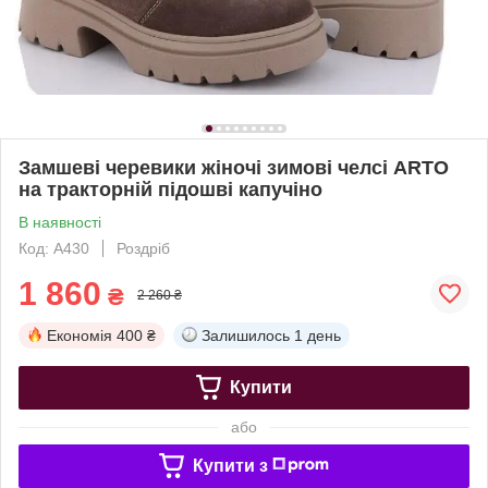
Замшеві черевики жіночі зимові челсі ARTO
на тракторній підошві капучіно
В наявності
Код: А430
Роздріб
1 860
₴
2 260 ₴
Економія
400 ₴
Залишилось
1 день
Купити
або
Купити з