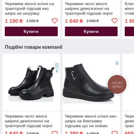
Черевики жіночі осінні на
Черевики челсі жіночі
Клас
тракторній підошві еко
шкіряні демісезонні на
жіно
шкіра на шнурівці
тракторній підошві чорні
стов
блискавка збоку чорні
1 190
1 640
1 6
₴
₴
1 590 ₴
2 040 ₴
Купити
Купити
Подібні товари компанії
Черевики челсі жіночі
Черевики жіночі осінні еко-
Чере
шкіряні демісезонні на
шкіра на блискавку
демі
тракторній підошві чорні
підошва що не ковзає
трак
чорні
шкір
1 640
1 280
650
₴
₴
2 040 ₴
1 790 ₴