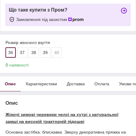
Що таке купити з Пром?
Замовлення під захистом
Розмір жіночого взуття
36
37
38
39
40
В наявності
Опис
Характеристики
Доставка
Оплата
Умови п
Опис
Жіночі зимові черевики челсі на хутрі з натуральної
замші на високій тракторній підошві
Основна застібка: блискавка. Зверху декоративна пряжка на