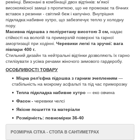
ремінці. Виконані в комбінації двох відтінків: м'якої
високоякісної замші з пропиткою, що не промокає та бічних
вставок з резинки - світлий беж і капучіно. Внутрішня
підкладка:набивне хутро, що забезпечує тепло у холодну
пору.
Масивна підошва з поліуретану висотою 3 см,
надає
стійкості на вологій та примерзлій поверхні та гарної
амортизації при ходінні.
Черевики легкі та зручні: вага
півпари 400 г.
Стильний дизайн та нейтральні відтінки дозволяють їх гарно
стилізувати з усіма речами жіночого зимового гардеробу.
ОСОБЛИВОСТІ ТОВАРУ
Міцна рел'єфна підошва з гарним зчепленням
—
стабільність на мокрому асфальті та під час приморозку
Тепла підкладка набивне хутро
— еко овчина
Фасон -
черевики челсі
Якісне пошиття та матеріали
Розмірність: повномірки 36-40
РОЗМІРНА СІТКА - СТОПА В САНТИМЕТРАХ