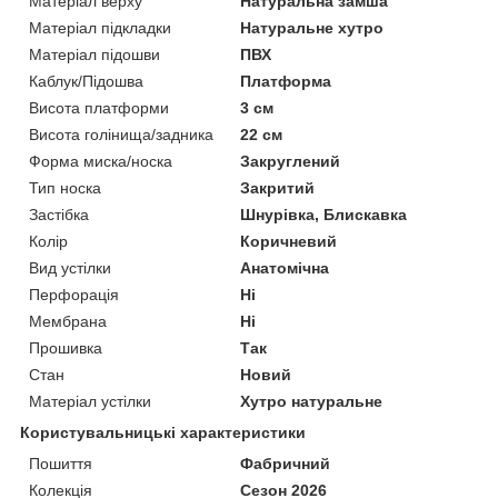
Матеріал верху
Натуральна замша
Матеріал підкладки
Натуральне хутро
Матеріал підошви
ПВХ
Каблук/Підошва
Платформа
Висота платформи
3 см
Висота голінища/задника
22 см
Форма миска/носка
Закруглений
Тип носка
Закритий
Застібка
Шнурівка, Блискавка
Колір
Коричневий
Вид устілки
Анатомічна
Перфорація
Ні
Мембрана
Ні
Прошивка
Так
Стан
Новий
Матеріал устілки
Хутро натуральне
Користувальницькі характеристики
Пошиття
Фабричний
Колекція
Сезон 2026