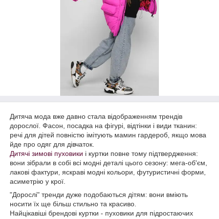
Дитяча мода вже давно стала відображенням трендів
дорослої. Фасон, посадка на фігурі, відтінки і види тканин:
речі для дітей повністю імітують мамин гардероб, якщо мова
йде про одяг для дівчаток.
Дитячі зимові пуховики
і куртки повне тому підтвердження:
вони зібрали в собі всі модні деталі цього сезону: мега-об'єм,
лакові фактури, яскраві модні кольори, футуристичні форми,
асиметрію у крої.
"Дорослі" тренди дуже подобаються дітям: вони вміють
носити їх ще більш стильно та красиво.
Найцікавіші брендові куртки - пуховики для підростаючих