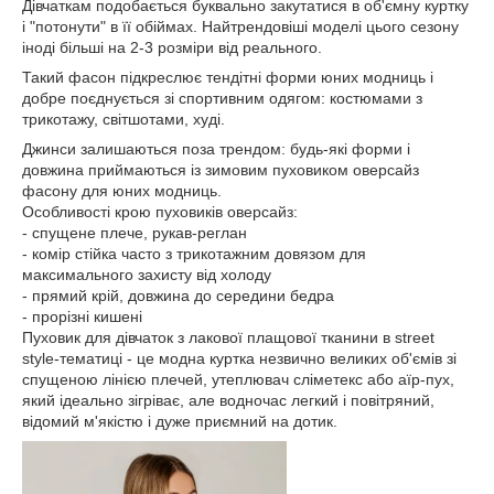
Дівчаткам подобається буквально закутатися в об'ємну куртку
і "потонути" в її обіймах. Найтрендовіші моделі цього сезону
іноді більші на 2-3 розміри від реального.
Такий фасон підкреслює тендітні форми юних модниць і
добре поєднується зі спортивним одягом: костюмами з
трикотажу, світшотами, худі.
Джинси залишаються поза трендом: будь-які форми і
довжина приймаються із зимовим пуховиком оверсайз
фасону для юних модниць.
Особливості крою пуховиків оверсайз:
- спущене плече, рукав-реглан
- комір стійка часто з трикотажним довязом для
максимального захисту від холоду
- прямий крій, довжина до середини бедра
- прорізні кишені
Пуховик для дівчаток з лакової плащової тканини в street
style-тематиці - це модна куртка незвично великих об'ємів зі
спущеною лінією плечей, утеплювач сліметекс або аїр-пух,
який ідеально зігріває, але водночас легкий і повітряний,
відомий м'якістю і дуже приємний на дотик.