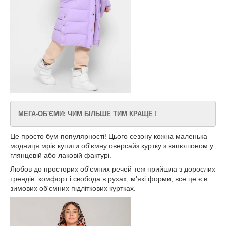
МЕГА-ОБ'ЄМИ: ЧИМ БІЛЬШЕ ТИМ КРАЩЕ !
Це просто бум популярності! Цього сезону кожна маленька
модниця мріє купити об'ємну оверсайз куртку з капюшоном у
глянцевій або лаковій фактурі.
Любов до просторих об'ємних речей теж прийшла з дорослих
трендів: комфорт і свобода в рухах, м'які форми, все це є в
зимових об'ємних підліткових куртках.