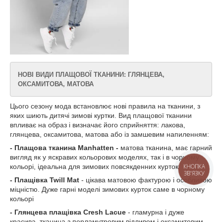
НОВІ ВИДИ ПЛАЩОВОЇ ТКАНИНИ: ГЛЯНЦЕВА,
ОКСАМИТОВА, МАТОВА
Цього сезону мода встановлює нові правила на тканини, з
яких шиють дитячі зимові куртки. Вид плащової тканини
впливає на образ і визначає його сприйняття: лакова,
глянцева, оксамитова, матова або із замшевим напиленням:
- Плащова тканина Manhatten -
матова тканина, має гарний
вигляд як у яскравих кольорових моделях, так і в чорному
кольорі, ідеальна для зимових повсякденних курток
КНОПКА
ЗВ'ЯЗКУ
- Плащівка Twill Mat
- цікава матовою фактурою і особливою
міцністю. Дуже гарні моделі зимових курток саме в чорному
кольорі
- Глянцева плащівка Cresh Lacue
- гламурна і дуже
красива, тканина з перламутровим відливом і оксамитовим