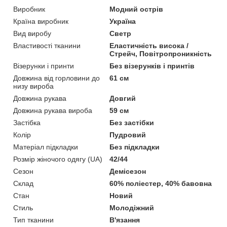
Виробник
Модний острів
Країна виробник
Україна
Вид виробу
Светр
Властивості тканини
Еластичність висока /
Стрейч, Повітропроникність
Візерунки і принти
Без візерунків і принтів
Довжина від горловини до
61 см
низу вироба
Довжина рукава
Довгий
Довжина рукава вироба
59 см
Застібка
Без застібки
Колір
Пудровий
Матеріал підкладки
Без підкладки
Розмір жіночого одягу (UA)
42/44
Сезон
Демісезон
Склад
60% поліестер, 40% бавовна
Стан
Новий
Стиль
Молодіжний
Тип тканини
В'язання