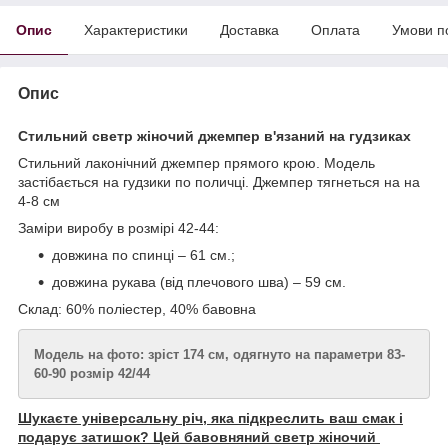
Опис
Характеристики
Доставка
Оплата
Умови п
Опис
Стильний светр жіночий джемпер в'язаний на гудзиках
Стильний лаконічний джемпер прямого крою. Модель
застібається на гудзики по поличці. Джемпер тягнеться на на
4-8 см
Заміри виробу в розмірі 42-44:
довжина по спинці – 61 см.;
довжина рукава (від плечового шва) – 59 см.
Склад: 60% поліестер, 40% бавовна
Модель на фото: зріст 174 см, одягнуто на параметри 83-
60-90 розмір 42/44
Шукаєте універсальну річ, яка підкреслить ваш смак і
подарує затишок? Цей бавовняний
светр жіночий