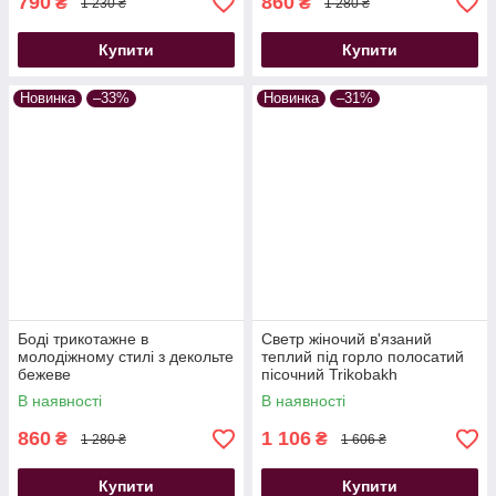
790
860
₴
₴
1 230 ₴
1 280 ₴
Купити
Купити
Новинка
–33%
Новинка
–31%
Боді трикотажне в
Светр жіночий в'язаний
молодіжному стилі з декольте
теплий під горло полосатий
бежеве
пісочний Trikobakh
В наявності
В наявності
860
1 106
₴
₴
1 280 ₴
1 606 ₴
Купити
Купити