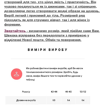
створений для тих, хто цінує якість і практичність. Він
чудово поєднується як із джинсами, так і зі спідницею,
дозволяючи легко створювати модні образи на щодень.
Виріб легкий і приємний до тіла. Розмірний ряд
підходить як для струнких дівчат, так і для жінок із
формами.
Звертайтесь
- визначимо розмір, який підійде саме Вам.
Швидка відправка без передоплати з приміркою у
відділенні Нової пошти. Обмін та повернення.