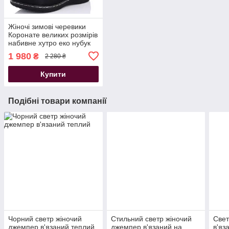
Жіночі зимові черевики
Коронате великих розмірів
набивне хутро еко нубук
чорні
1 980
₴
2 280 ₴
Купити
Подібні товари компанії
Чорний светр жіночий
Стильний светр жіночий
Свет
джемпер в'язаний теплий
джемпер в'язаний на
в'яз