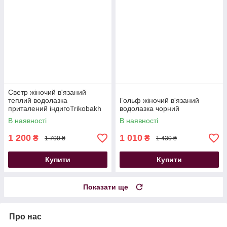
Светр жіночий в'язаний
теплий водолазка
Гольф жіночий в'язаний
приталений індигоTrikobakh
водолазка чорний
В наявності
В наявності
1 200
1 010
₴
₴
1 700 ₴
1 430 ₴
Купити
Купити
Показати ще
Про нас