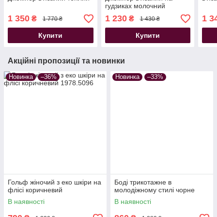
гудзиках молочний
1 350
1 230
1 3
₴
₴
1 770 ₴
1 430 ₴
Купити
Купити
Акційні пропозиції та новинки
Новинка
–36%
Новинка
–33%
Гольф жіночий з еко шкіри на
Боді трикотажне в
флісі коричневий
молодіжному стилі чорне
В наявності
В наявності