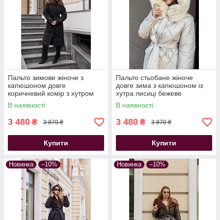
Пальто зимове жіноче з
Пальто стьобане жіноче
капюшоном довге
довге зима з капюшоном із
коричневий комір з хутром
хутра лисиці бежеве
еко норки чорне
В наявності
В наявності
3 480
3 480
₴
₴
3 870 ₴
3 870 ₴
Купити
Купити
Новинка
–10%
Новинка
–10%