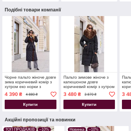
Подібні товари компанії
Чорне пальто жіноче довге
Пальто зимове жіноче з
Паль
зима коричневий комір з
капюшоном довге
кап
хутром еко норки з
коричневий комір з хутром
кори
капюшоном
еко норки чорне
еко 
4 390
3 480
3 4
₴
₴
4 880 ₴
3 870 ₴
Купити
Купити
Акційні пропозиції та новинки
ТОП ПРОДАЖІВ
–10%
Новинка
–10%