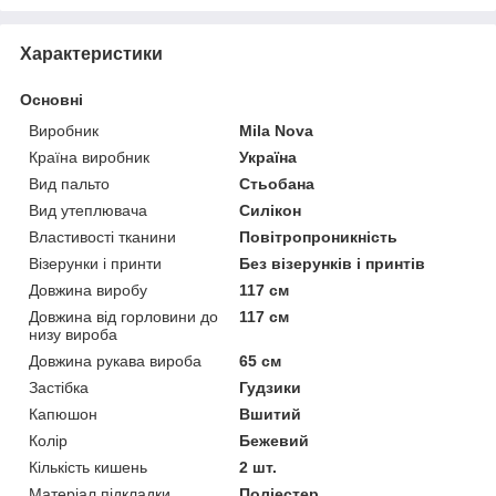
Характеристики
Основні
Виробник
Mila Nova
Країна виробник
Україна
Вид пальто
Стьобана
Вид утеплювача
Силікон
Властивості тканини
Повітропроникність
Візерунки і принти
Без візерунків і принтів
Довжина виробу
117 см
Довжина від горловини до
117 см
низу вироба
Довжина рукава вироба
65 см
Застібка
Гудзики
Капюшон
Вшитий
Колір
Бежевий
Кількість кишень
2 шт.
Матеріал підкладки
Поліестер