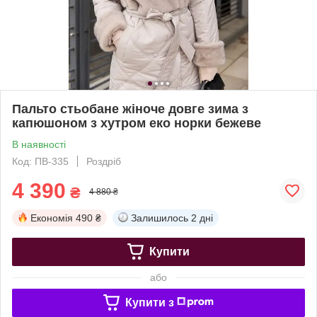
Пальто стьобане жіноче довге зима з
капюшоном з хутром еко норки бежеве
В наявності
Код: ПВ-335
Роздріб
4 390
₴
4 880 ₴
Економія
490 ₴
Залишилось
2 дні
Купити
або
Купити з