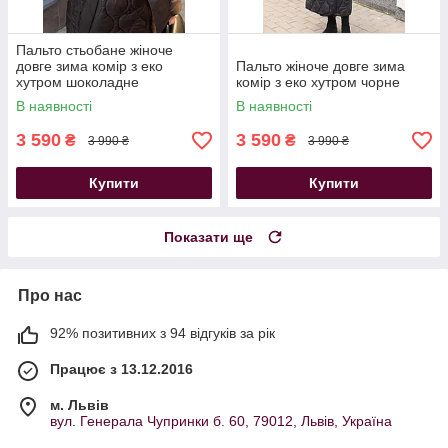
Пальто стьобане жіноче
довге зима комір з еко
Пальто жіноче довге зима
хутром шоколадне
комір з еко хутром чорне
В наявності
В наявності
3 590
3 590
₴
₴
3 990 ₴
3 990 ₴
Купити
Купити
Показати ще
Про нас
92% позитивних з 94 відгуків за рік
Працює з 13.12.2016
м. Львів
вул. Генерала Чупринки б. 60, 79012, Львів, Україна