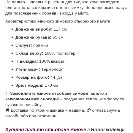
Це пальто – ідеальне рішення для тих, хто хоче виглядати
елегантно та залишатися в теплі взимку. Воно однаково пасує
для повсякденних образів і виходів у місто.
Характеристики жіночого зимового стьобаного пальта
Довжина виробу:
117 см
Довжина рукава:
65 см
Силует:
прямий
Склад верху:
100% поліестер
Підкладка:
100% віскоза
Утеплювач:
Термолофт
Розмір на фото:
44 (S)
Зріст моделі:
170 см
✨
Замовляйте жіноче стьобане зимове пальто з
капюшоном вже сьогодні
– поєднання тепла, комфорту та
сучасного дизайну.
🚚 Доставка по Україні швидка й надійна, 💳 оплата зручна
онлайн або при отриманні.
Купити пальто стьобане жіноче
з Нової колекції