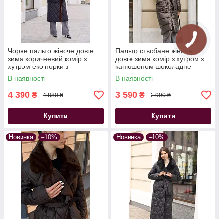
Чорне пальто жіноче довге
Пальто стьобане жіноче
зима коричневий комір з
довге зима комір з хутром з
хутром еко норки з
капюшоном шоколадне
капюшоном
В наявності
В наявності
4 390
3 590
₴
₴
4 880 ₴
3 990 ₴
Купити
Купити
Новинка
–10%
Новинка
–10%