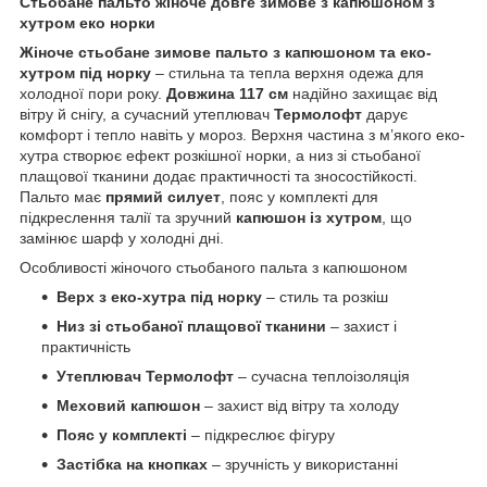
Стьобане пальто жіноче довге зимове з капюшоном з
хутром еко норки
Жіноче стьобане зимове пальто з капюшоном та еко-
хутром під норку
– стильна та тепла верхня одежа для
холодної пори року.
Довжина 117 см
надійно захищає від
вітру й снігу, а сучасний утеплювач
Термолофт
дарує
комфорт і тепло навіть у мороз. Верхня частина з м’якого еко-
хутра створює ефект розкішної норки, а низ зі стьобаної
плащової тканини додає практичності та зносостійкості.
Пальто має
прямий силует
, пояс у комплекті для
підкреслення талії та зручний
капюшон із хутром
, що
замінює шарф у холодні дні.
Особливості жіночого стьобаного пальта з капюшоном
Верх з еко-хутра під норку
– стиль та розкіш
Низ зі стьобаної плащової тканини
– захист і
практичність
Утеплювач Термолофт
– сучасна теплоізоляція
Меховий капюшон
– захист від вітру та холоду
Пояс у комплекті
– підкреслює фігуру
Застібка на кнопках
– зручність у використанні