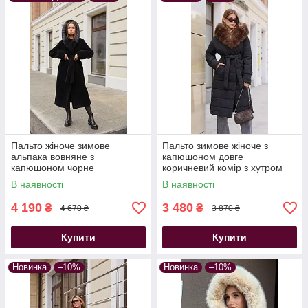
Пальто жіноче зимове
Пальто зимове жіноче з
альпака вовняне з
капюшоном довге
капюшоном чорне
коричневий комір з хутром
еко норки чорне
В наявності
В наявності
4 190
3 480
₴
₴
4 670 ₴
3 870 ₴
Купити
Купити
Новинка
–10%
Новинка
–10%