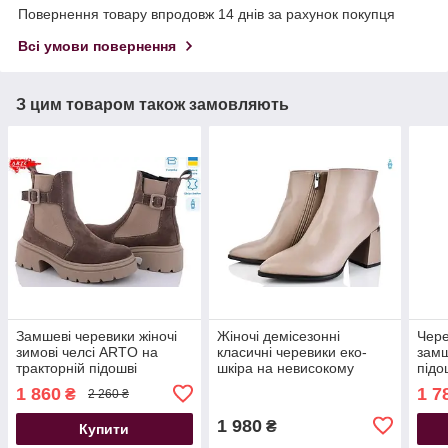
Повернення товару впродовж 14 днів за рахунок покупця
Всі умови повернення
З цим товаром також замовляють
Замшеві черевики жіночі
Жіночі демісезонні
Чере
зимові челсі ARTO на
класичні черевики еко-
замш
тракторній підошві
шкіра на невисокому
підо
капучіно
стійкому каблуку на байці
1 860
1 7
₴
2 260 ₴
бежеві
1 980
₴
Купити