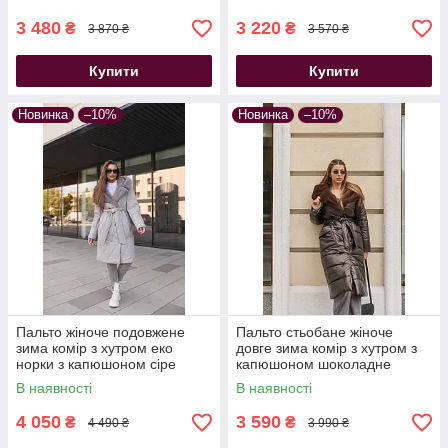
3 480
3 220
₴
₴
3 870 ₴
3 570 ₴
Купити
Купити
Новинка
–10%
Новинка
–10%
Пальто жіноче подовжене
Пальто стьобане жіноче
зима комір з хутром еко
довге зима комір з хутром з
норки з капюшоном сіре
капюшоном шоколадне
В наявності
В наявності
4 050
3 590
₴
₴
4 490 ₴
3 990 ₴