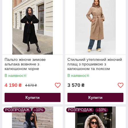
Пальто жіноче зимове
Стильний утеплений жіночий
альпака вовняне з
плащ з прошивкою з
капюшоном чорне
капюшоном та поясом
довгий великих розмірів беж
В наявності
В наявності
4 190
3 570
₴
₴
4 670 ₴
Купити
Купити
РОЗПРОДАЖ
–10%
РОЗПРОДАЖ
–10%