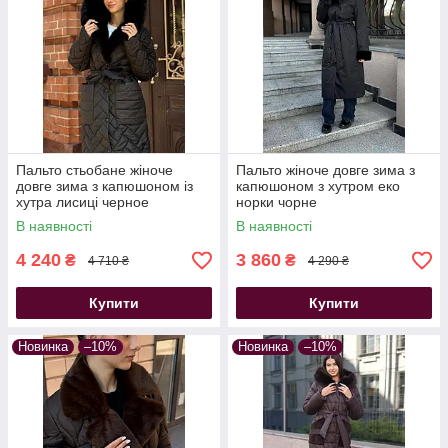
Пальто стьобане жіноче
Пальто жіноче довге зима з
довге зима з капюшоном із
капюшоном з хутром еко
хутра лисиці черное
норки чорне
В наявності
В наявності
4 240
3 860
₴
₴
4 710 ₴
4 290 ₴
Купити
Купити
Новинка
–10%
Новинка
–10%