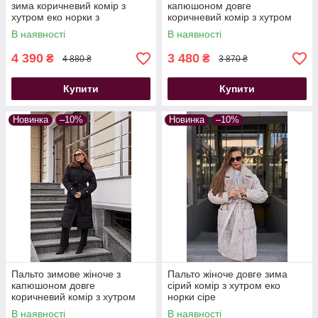
зима коричневий комір з
капюшоном довге
хутром еко норки з
коричневий комір з хутром
капюшоном
еко норки чорне
В наявності
В наявності
4 390
3 480
₴
₴
4 880 ₴
3 870 ₴
Купити
Купити
Новинка
–10%
Новинка
–10%
Пальто зимове жіноче з
Пальто жіноче довге зима
капюшоном довге
сірий комір з хутром еко
коричневий комір з хутром
норки сіре
еко норки чорне
В наявності
В наявності