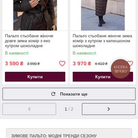
Пальто стьобане жіноче
Пальто стьобане жіноче зима
довге зима комір з еко
комір з хутром з капюшоном
хутром шоколадне
шоколадне
В наявності
В наявності
3 590
3 970
₴
₴
3 990 ₴
4 410 ₴
КНОПКА
ЗВ'ЯЗКУ
Купити
Купити
Показати ще
1
/ 2
ЗИМОВЕ ПАЛЬТО: МОДНІ ТРЕНДИ СЕЗОНУ