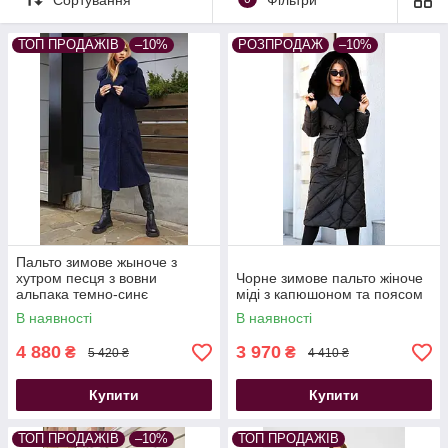
ТОП ПРОДАЖІВ
–10%
РОЗПРОДАЖ
–10%
Пальто зимове жыноче з
хутром песця з вовни
Чорне зимове пальто жіноче
альпака темно-синє
міді з капюшоном та поясом
В наявності
В наявності
4 880
3 970
₴
₴
5 420 ₴
4 410 ₴
Купити
Купити
ТОП ПРОДАЖІВ
–10%
ТОП ПРОДАЖІВ