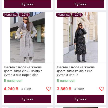
Купити
Купити
Новинка
–10%
Новинка
–10%
Пальто стьобане жіноче
Пальто стьобане жіноче
довге зима сірий комір з
довге зима комір з еко
хутром еко норки сіре
хутром чорне
В наявності
В наявності
4 240
3 860
₴
₴
4 710 ₴
4 290 ₴
Купити
Купити