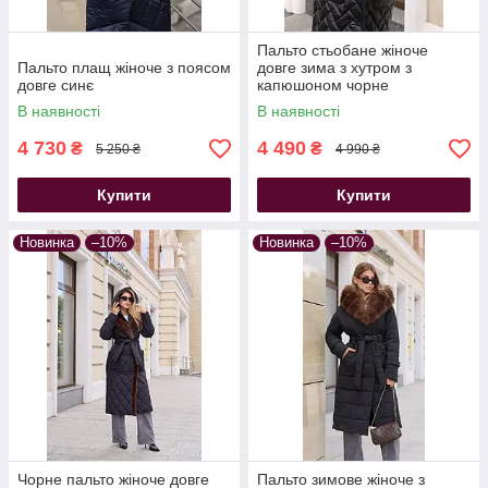
Пальто стьобане жіноче
Пальто плащ жіноче з поясом
довге зима з хутром з
довге синє
капюшоном чорне
В наявності
В наявності
4 730
4 490
₴
₴
5 250 ₴
4 990 ₴
Купити
Купити
Новинка
–10%
Новинка
–10%
Чорне пальто жіноче довге
Пальто зимове жіноче з