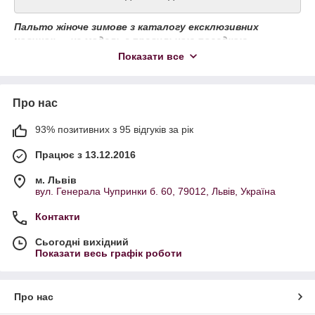
Пальто жіноче зимове з каталогу ексклюзивних
новинок — це модель з правильною посадкою,
бездоганним кроєм і преміальною якістю пошиття.
Показати все
Ми пропонуємо тільки найкращі матеріали:
натуральна пальтова вовна
Про нас
кашемір
альпака
93% позитивних з 95 відгуків за рік
щільна пальтова тканина
Працює з 13.12.2016
В якості утеплювача використовуються сучасні та
надійні матеріали: синтепон, холлофайбер, еко-пух,
м. Львів
тінсулейт, силікон — все, щоб ви відчували себе
вул. Генерала Чупринки б. 60, 79012, Львів, Україна
комфортно навіть у найморозніший день.
Контакти
Вибирайте з актуальних моделей:
-
пальто зимове кашемірове
- вибір для тих, хто цінує
Сьогодні вихідний
розкіш і легкість;
Показати весь графік роботи
-
зимове шерстяне пальто
- тепле, практичне і завжди
актуальне;
Про нас
-
зимове пальто великих розмірів -
для стильних образів