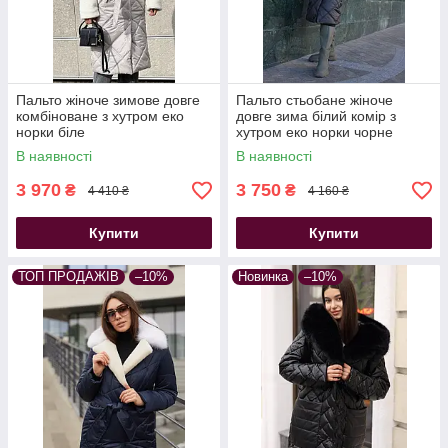
пальто зимове жіноче довге двобортне з розкішним
англійським коміром
зимове пальто жіноче з капюшоном
Пальто жіноче зимове довге
Пальто стьобане жіноче
комбіноване з хутром еко
довге зима білий комір з
норки біле
хутром еко норки чорне
В наявності
В наявності
3 970
3 750
₴
₴
4 410 ₴
4 160 ₴
Купити
Купити
ТОП ПРОДАЖІВ
–10%
Новинка
–10%