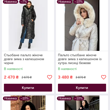
Новинка
–7%
Новинка
–10%
Стьобане пальто жіноче
Пальто стьобане жіноче
довге зима з капюшоном
довге зима з капюшоном із
чорне
хутра лисиці бежеве
В наявності
В наявності
2 470
3 480
₴
₴
2 670 ₴
3 870 ₴
Купити
Купити
Новинка
–10%
Новинка
–10%