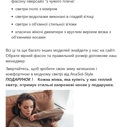
фасону оверсайз "з чужого плеча"
светри-поло з коміром
светри-водолазки виконані в гладкій в'язці
светри з об'ємної стильної в'язки
класичні жіночі джемпери з круглим вирізом вязка з
об'ємними косами
Всі ці та ще багато інших моделей знайдете у нас на сайті.
Обрати вірний фасон та правильний розмір допоможе наш
менеджер.
Звертайтесь, щоб зробити свою зиму затишною і
комфортною в модному светрі від AnaSol-Style.
ПОДАРУНОК !
Кожна жінка, яка купить у нас теплий
светр, отримує стильні капронові носки у подарунок.