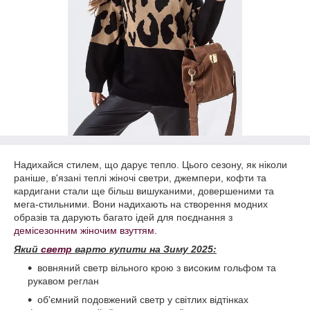
Надихайся стилем, що дарує тепло. Цього сезону, як ніколи
раніше, в'язані теплі жіночі светри, джемпери, кофти та
кардигани стали ще більш вишуканими, довершеними та
мега-стильними. Вони надихають на створення модних
образів та дарують багато ідей для поєднання з
демісезонним жіночим взуттям.
Який
светр
варто купити на Зиму 2025:
вовняний светр вільного крою з високим гольфом та
рукавом реглан
об'ємний подовжений светр у світлих відтінках