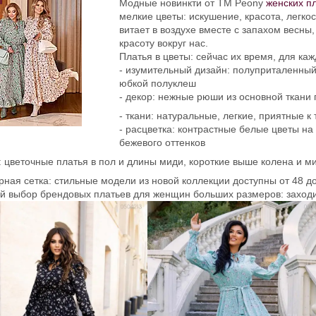
Модные новинкти от ТМ Peony
женских п
мелкие цветы: искушение, красота, легкост
витает в воздухе вместе с запахом весны,
красоту вокруг нас.
Платья в цветы: сейчас их время, для к
- изумительный дизайн: полуприталенный
юбкой полуклеш
- декор: нежные рюши из основной ткани 
- ткани: натуральные, легкие, приятные к 
- расцветка: контрастные белые цветы на 
бежевого оттенков
: цветочные платья в пол и длины миди, короткие выше колена и м
рная сетка: стильные модели из новой коллекции доступны от 48 д
й выбор брендовых платьев для женщин больших размеров: заходит