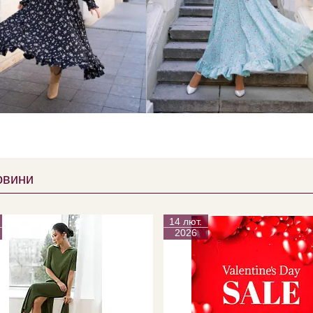
овини
14 лют.
2026