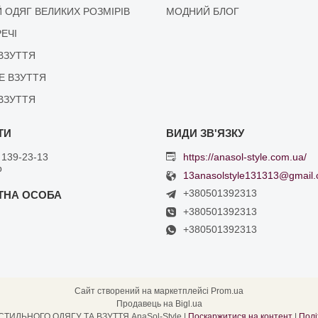
 ОДЯГ ВЕЛИКИХ РОЗМІРІВ
МОДНИЙ БЛОГ
РЕЧІ
ВЗУТТЯ
Е ВЗУТТЯ
ВЗУТТЯ
 139-23-13
https://anasol-style.com.ua/
р
13anasolstyle131313@gmail
+380501392313
+380501392313
+380501392313
Сайт створений на маркетплейсі
Prom.ua
Продавець на Bigl.ua
ІНТЕРНЕТ МАГАЗИН СТИЛЬНОГО ОДЯГУ ТА ВЗУТТЯ AnaSol-Style |
Поскаржитися на контент
|
Полі