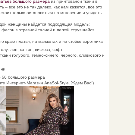
латьев большого размера
из принтованой ткани в
ь – все это не так далеко, как нам кажется, все это
 стоит только остановиться на мгновение и увидеть
аждой женщины найдется подходящая модель:
 фасон з отрезной талией и легкой струящейся
по краю платья, на манжетах и на стойке воротника
телу: лен, коттон, вискоза, софт
ткани голубого, темно-синего, черного, оливкового и
ини
о 58 большого размера
е Интернет-Магазин AnaSol-Style. Ждем Вас!)