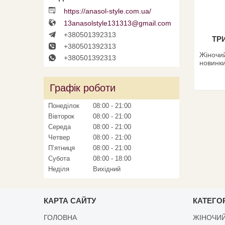
https://anasol-style.com.ua/
13anasolstyle131313@gmail.com
+380501392313
ТР
+380501392313
Жіночий
+380501392313
новинки
Графік роботи
Понеділок
08:00
21:00
Вівторок
08:00
21:00
Середа
08:00
21:00
Четвер
08:00
21:00
Пʼятниця
08:00
21:00
Субота
08:00
18:00
Неділя
Вихідний
КАРТА САЙТУ
КАТЕГОР
ГОЛОВНА
ЖІНОЧИЙ