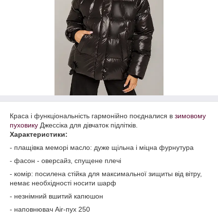
Краса і функціональність гармонійно поєдналися в
зимовому
пуховику
Джессіка для дівчаток підлітків.
Характеристики:
- плащівка меморі масло: дуже щільна і міцна фурнутура
- фасон - оверсайз, спущене плечі
- комір: посилена стійка для максимальної зищиты від вітру,
немає необхідності носити шарф
- незнімний вшитий капюшон
- наповнювач Air-пух 250