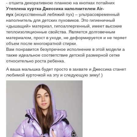
- отшита декоративною планкою на кнопках потайних
Утеплена куртка Джессика наполнителем Air-
пух
(искусственный лебяжий пух) – ультрасовременный
наполнитель для детских пуховиков. Это гигиеничный
«дышащий» материал, гипоаллергенный, имеет высокие
теплоизоляционные свойства. Является долговечным
материалом, прост в уходе, не деформируется и не теряет
объем после многократной стирки.
Вам понравится безупречное исполнение в этой модели а
также идеальное соответствие детской размерной сетке
относительно роста ребенка.
А ваша малышка будет просто в захвате и Джессика станет
любимой курточкой на эту и следующую зиму! )