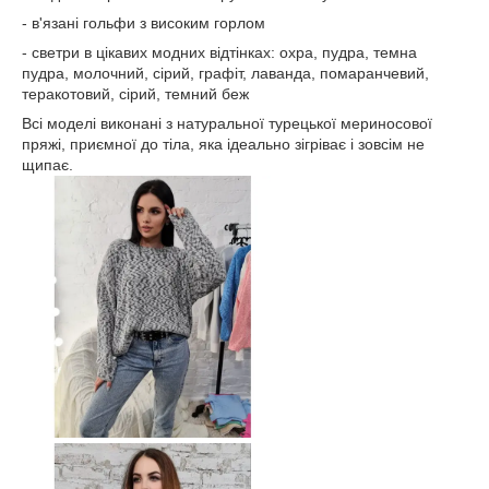
- в'язані гольфи з високим горлом
- светри в цікавих модних відтінках: охра, пудра, темна
пудра, молочний, сірий, графіт, лаванда, помаранчевий,
теракотовий, сірий, темний беж
Всі моделі виконані з натуральної турецької мериносової
пряжі, приємної до тіла, яка ідеально зігріває і зовсім не
щипає.