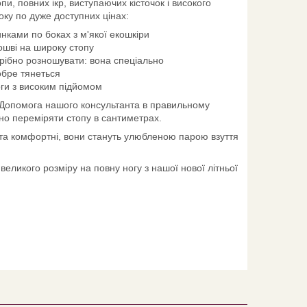
пи, повних ікр, виступаючих кісточок і високого
оку по дуже доступних цінах:
зинками по боках з м'якої екошкіри
дошві на широку стопу
отрібно розношувати: вона спеціально
обре тянеться
оги з високим підйомом
і. Допомога нашого консультанта в правильному
бно переміряти стопу в сантиметрах.
 та комфортні, вони стануть улюбленою парою взуття
еликого розміру на повну ногу з нашої нової літньої