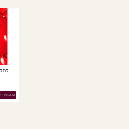
ТОГО
я новини