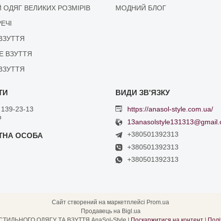
 ОДЯГ ВЕЛИКИХ РОЗМІРІВ
МОДНИЙ БЛОГ
РЕЧІ
ВЗУТТЯ
Е ВЗУТТЯ
ВЗУТТЯ
 139-23-13
https://anasol-style.com.ua/
р
13anasolstyle131313@gmail
+380501392313
+380501392313
+380501392313
Сайт створений на маркетплейсі
Prom.ua
Продавець на Bigl.ua
ІНТЕРНЕТ МАГАЗИН СТИЛЬНОГО ОДЯГУ ТА ВЗУТТЯ AnaSol-Style |
Поскаржитися на контент
|
Полі