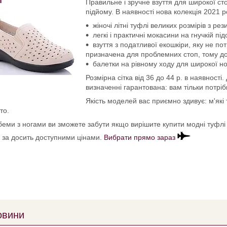
Правильне і зручне взуття для широкої сто
підйому. В наявності нова колекція 2021 р
жіночі літні туфлі великих розмірів з ре
легкі і практичні мокасини на гнучкій пі
взуття з податливої екошкіри, яку не п
призначена для проблемних стоп, тому д
балетки на рівному ходу для широкої н
Розмірна сітка від 36 до 44 р. в наявност
визначенні гарантована: вам тільки потрі
Якість моделей вас приємно здивує: м'які
то.
беми з ногами ви зможете забути якщо вирішите купити модні туфлі в
ї за досить доступними цінами.
Вибрати прямо зараз
овини