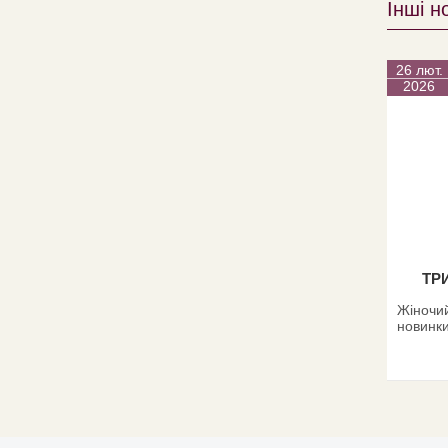
Інші н
26 лют.
2026
ТР
Жіночий
новинки