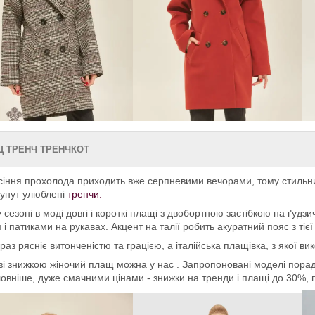
 ТРЕНЧ ТРЕНЧКОТ
сіння прохолода приходить вже серпневими вечорами, тому стиль
тунут улюблені
тренчи.
 сезоні в моді довгі і короткі плащі з двобортною застібкою на ґудз
 і патиками на рукавах. Акцент на талії робить акуратний пояс з тієї
раз рясніє витонченістю та грацією, а італійська плащівка, з якої ви
зі знижкою жіночий плащ можна у нас . Запропоновані моделі пора
ловніше, дуже смачними цінами - знижки на тренди і плащі до 30%, 