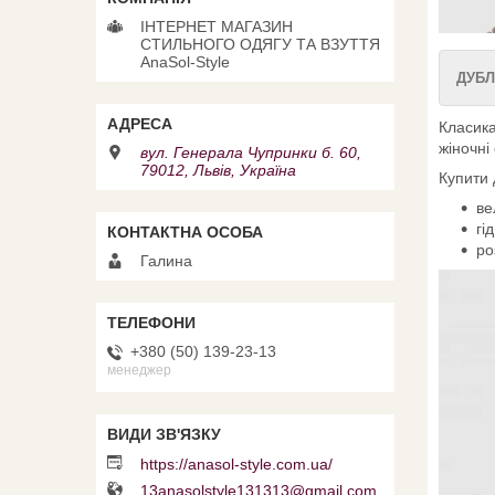
ІНТЕРНЕТ МАГАЗИН
СТИЛЬНОГО ОДЯГУ ТА ВЗУТТЯ
AnaSol-Style
ДУБЛ
Класика
жіночні
вул. Генерала Чупринки б. 60,
79012, Львів, Україна
Купити 
ве
гі
ро
Галина
+380 (50) 139-23-13
менеджер
https://anasol-style.com.ua/
13anasolstyle131313@gmail.com