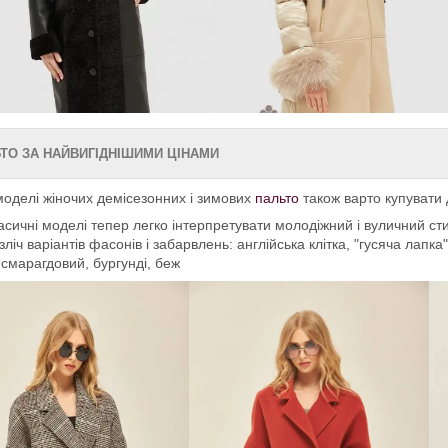
ТО ЗА НАЙВИГІДНІШИМИ ЦІНАМИ
моделі жіночих демісезонних і зимових
пальто
також варто купувати 
асичні моделі тепер легко інтерпретувати молодіжний і вуличний ст
зліч варіантів фасонів і забарвлень: англійська клітка, "гусяча лапка"
, смарагдовий, бургунді, беж