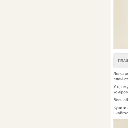
ПЛАЩ
Легка о
плечі с
У цьому
коміром
Весь об
Купити 
і найго