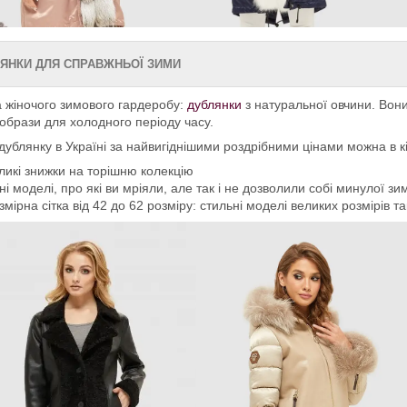
ЯНКИ ДЛЯ СПРАВЖНЬОЇ ЗИМИ
 жіночого зимового гардеробу:
дублянки
з натуральної овчини. Вон
 образи для холодного періоду часу.
дублянку в Україні за найвигіднішими роздрібними цінами можна в кін
ликі знижки на торішню колекцію
дні моделі, про які ви мріяли, але так і не дозволили собі минулої зи
змірна сітка від 42 до 62 розміру: стильні моделі великих розмірів т