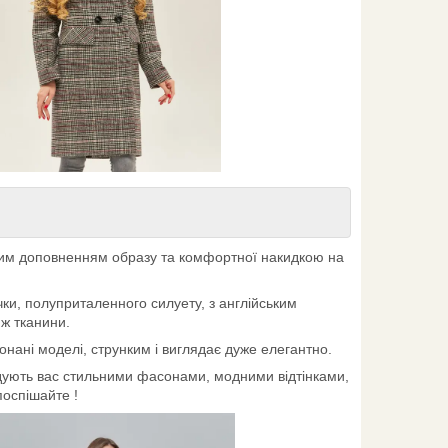
ним доповненням образу та комфортної накидкою на
ички, полуприталенного силуету, з англійським
 ж тканини.
конані моделі, струнким і виглядає дуже елегантно.
дують вас стильними фасонами, модними відтінками,
поспішайте !