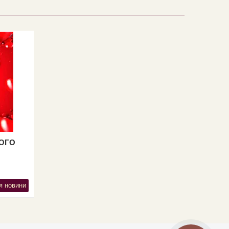
ТОГО
я новини