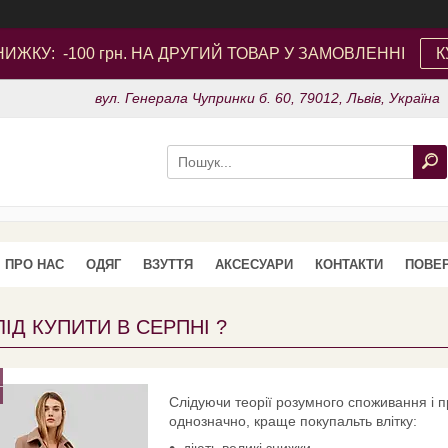
ИЖКУ: -100 грн. НА ДРУГИЙ ТОВАР У ЗАМОВЛЕННІ
К
вул. Генерала Чупринки б. 60, 79012, Львів, Україна
ПРО НАС
ОДЯГ
ВЗУТТЯ
АКСЕСУАРИ
КОНТАКТИ
ПОВЕР
ІД КУПИТИ В СЕРПНІ ?
Слідуючи теорії розумного споживання і п
однозначно, краще покупальть влітку:
діють великі знижки