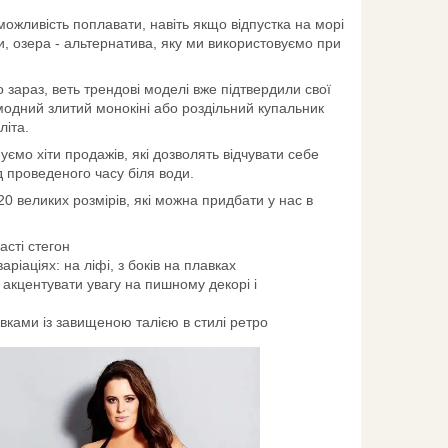
 можливість поплавати, навіть якщо відпустка на морі
ки, озера - альтернатива, яку ми використовуємо при
зараз, веть трендові моделі вже підтвердили свої
 модний злитий монокіні або роздільний купальник
літа.
мо хіти продажів, які дозволять відчувати себе
 проведеного часу біля води.
 великих розмірів, які можна придбати у нас в
асті стегон
аріаціях: на ліфі, з боків на плавках
 акцентувати увагу на пишному декорі і
авками із завищеною талією в стилі ретро