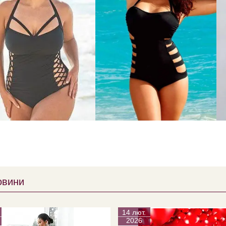
овини
14 лют.
2026