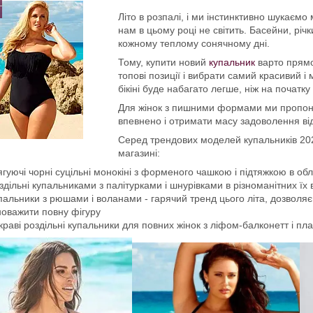
Літо в розпалі, і ми інстинктивно шукаємо
нам в цьому році не світить. Басейни, річ
кожному теплому сонячному дні.
Тому, купити новий
купальник
варто прямо 
топові позиції і вибрати самий красивий і
бікіні буде набагато легше, ніж на початку 
Для жінок з пишними формами ми пропонує
впевнено і отримати масу задоволення від
Серед трендових моделей купальників 2020
магазині:
ягуючі чорні суцільні монокіні з форменого чашкою і підтяжкою в обл
здільні купальниками з палітурками і шнурівками в різноманітних їх в
пальники з рюшами і воланами - гарячий тренд цього літа, дозволяє
новажити повну фігуру
краві роздільні купальники для повних жінок з ліфом-балконетт і пл