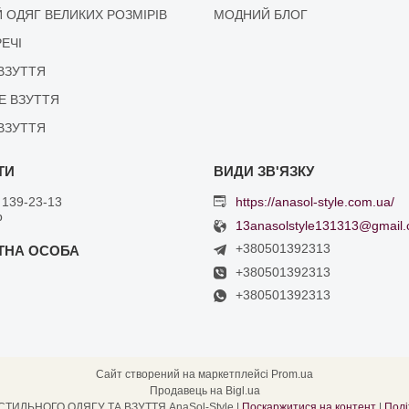
 ОДЯГ ВЕЛИКИХ РОЗМІРІВ
МОДНИЙ БЛОГ
РЕЧІ
ВЗУТТЯ
Е ВЗУТТЯ
ВЗУТТЯ
 139-23-13
https://anasol-style.com.ua/
р
13anasolstyle131313@gmail
+380501392313
+380501392313
+380501392313
Сайт створений на маркетплейсі
Prom.ua
Продавець на Bigl.ua
ІНТЕРНЕТ МАГАЗИН СТИЛЬНОГО ОДЯГУ ТА ВЗУТТЯ AnaSol-Style |
Поскаржитися на контент
|
Полі