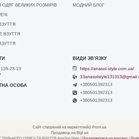
 ОДЯГ ВЕЛИКИХ РОЗМІРІВ
МОДНИЙ БЛОГ
РЕЧІ
ВЗУТТЯ
Е ВЗУТТЯ
ВЗУТТЯ
 139-23-13
https://anasol-style.com.ua/
р
13anasolstyle131313@gmail
+380501392313
+380501392313
+380501392313
Сайт створений на маркетплейсі
Prom.ua
Продавець на Bigl.ua
ІНТЕРНЕТ МАГАЗИН СТИЛЬНОГО ОДЯГУ ТА ВЗУТТЯ AnaSol-Style |
Поскаржитися на контент
|
Полі