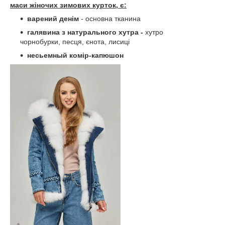
маси жіночих зимових курток, є:
варений денім
- основна тканина
галявина з натурального хутра -
хутро
чорнобурки, песця, єнота, лисиці
несьемный комір-капюшон