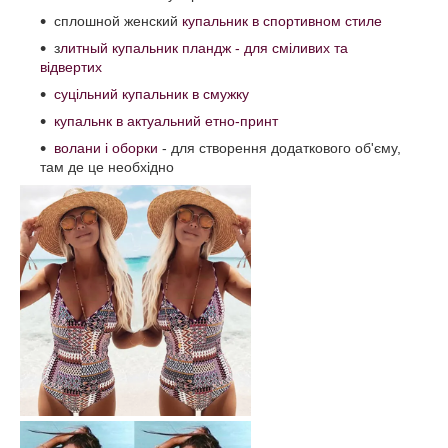
сплошной женский
купальник в спортивном стиле
з
литный купальник пландж - для сміливих та
відвертих
суцільний купальник в смужку
купальнк в актуальний етно-принт
волани і оборки
- для створення додаткового об'єму,
там де це необхідно