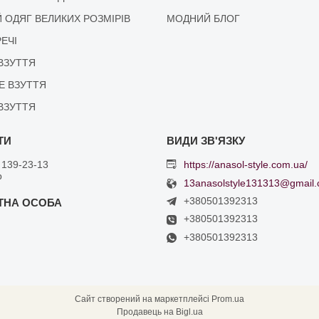
 ОДЯГ ВЕЛИКИХ РОЗМІРІВ
МОДНИЙ БЛОГ
РЕЧІ
ВЗУТТЯ
Е ВЗУТТЯ
ВЗУТТЯ
 139-23-13
https://anasol-style.com.ua/
р
13anasolstyle131313@gmail
+380501392313
+380501392313
+380501392313
Сайт створений на маркетплейсі
Prom.ua
Продавець на Bigl.ua