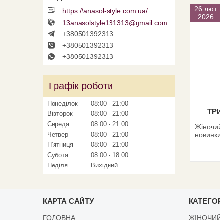
26 лют.
https://anasol-style.com.ua/
2026
13anasolstyle131313@gmail.com
+380501392313
+380501392313
+380501392313
Графік роботи
Понеділок
08:00
21:00
ТР
Вівторок
08:00
21:00
Середа
08:00
21:00
Жіночий
новинки
Четвер
08:00
21:00
Пʼятниця
08:00
21:00
Субота
08:00
18:00
Неділя
Вихідний
КАРТА САЙТУ
КАТЕГОР
ГОЛОВНА
ЖІНОЧИЙ