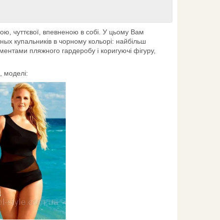
вою, чуттєвої, впевненою в собі. У цьому Вам
ных купальників в чорному кольорі: найбільш
ементами пляжного гардеробу і коригуючі фігуру,
, моделі: