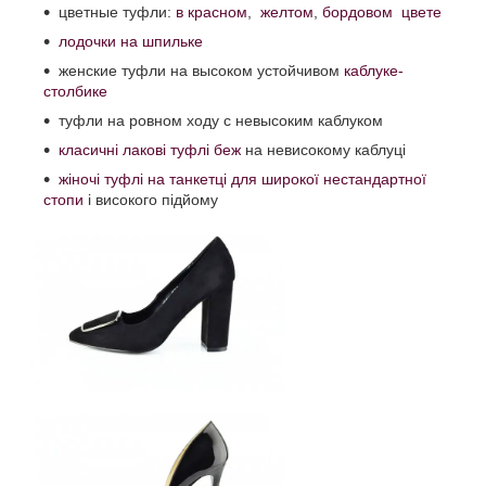
цветные туфли:
в красном
,
желтом
,
бордовом цвете
лодочки на шпильке
женские туфли на высоком устойчивом
каблуке-
столбике
туфли на ровном ходу с невысоким каблуком
класичні лакові туфлі беж
на невисокому каблуці
жіночі туфлі на танкетці для широкої нестандартної
стопи
і високого підйому