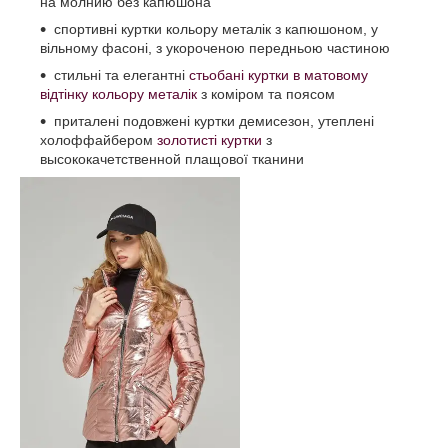
на молнию без капюшона
спортивні куртки кольору металік з капюшоном, у
вільному фасоні, з укороченою передньою частиною
стильні та елегантні
стьобані куртки в матовому
відтінку кольору металік
з коміром та поясом
приталені подовжені куртки демисезон, утеплені
холоффайбером
золотисті куртки
з
высококачетственной плащової тканини