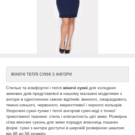
ЖІНОЧІ ТЕПЛІ СУКНІ З АНГОРИ
Стильні та комфортні і теплі
жіночі сукні
для холодних
зимових днів представлені в нашому магазині моделями з
ангори в однотонною гамою відтінків: винного, смарагдового,
темно-синього, червоного, мерехтливої і чорного кольорів .
Укорочені сукні-туніки і теплі ангорові сукні-міді з тонкої
трикотажної тканини: стиль і елегантність цієї зими. Розмірна
сітка жіночих суконь для зими порадує власниць пишних
форм: сукні з ангори доступні в широкій розмірною шкалою:
від 48 до 56 розміру