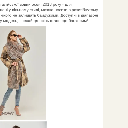
італійської вовни осені 2018 року - для
нані у вільному стилі, можна носити в розстібнутому
і нікого не залишать байдужими. Доступні в діапазоні
у модель, і нехай ця осінь стане ще багатшим!