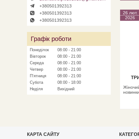
+380501392313
26 лют.
+380501392313
2026
+380501392313
Графік роботи
Понеділок
08:00
21:00
Вівторок
08:00
21:00
Середа
08:00
21:00
Четвер
08:00
21:00
Пʼятниця
08:00
21:00
ТР
Субота
08:00
18:00
Жіночий
Неділя
Вихідний
новинки
КАРТА САЙТУ
КАТЕГОР