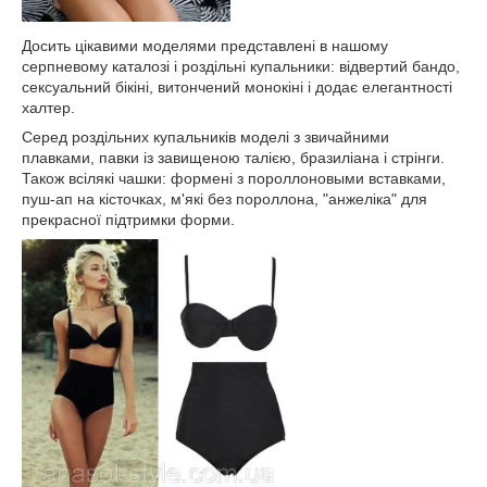
Досить цікавими моделями представлені в нашому
серпневому каталозі і роздільні купальники: відвертий бандо,
сексуальний бікіні, витончений монокіні і додає елегантності
халтер.
Серед роздільних купальників моделі з звичайними
плавками, павки із завищеною талією, бразиліана і стрінги.
Також всілякі чашки: формені з пороллоновыми вставками,
пуш-ап на кісточках, м'які без пороллона, "анжеліка" для
прекрасної підтримки форми.