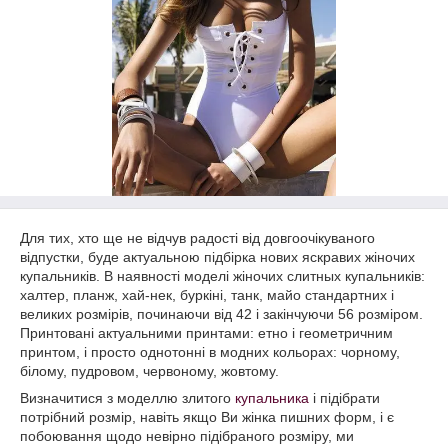
Для тих, хто ще не відчув радості від довгоочікуваного
відпустки, буде актуальною підбірка нових яскравих жіночих
купальників. В наявності моделі жіночих слитных купальників:
халтер, планж, хай-нек, буркіні, танк, майо стандартних і
великих розмірів, починаючи від 42 і закінчуючи 56 розміром.
Принтовані актуальними принтами: етно і геометричним
принтом, і просто однотонні в модних кольорах: чорному,
білому, пудровом, червоному, жовтому.
Визначитися з моделлю злитого
купальника
і підібрати
потрібний розмір, навіть якщо Ви жінка пишних форм, і є
побоювання щодо невірно підібраного розміру, ми