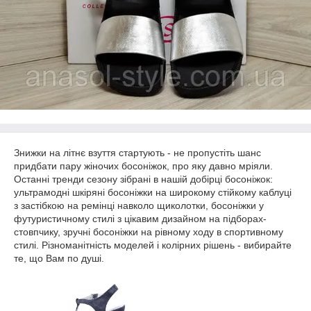
Знижки на літнє взуття стартують - не пропустіть шанс
придбати пару жіночих босоніжок, про яку давно мріяли.
Останні тренди сезону зібрані в нашій добірці босоніжок:
ультрамодні шкіряні босоніжки на широкому стійкому каблуці
з застібкою на ремінці навколо щиколотки, босоніжки у
футуристичному стилі з цікавим дизайном на підборах-
стовпчику, зручні босоніжки на рівному ходу в спортивному
стилі. Різноманітність моделей і колірних рішень - вибирайте
те, що Вам по душі.