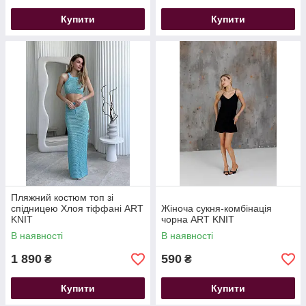
Купити
Купити
Пляжний костюм топ зі
спідницею Хлоя тіффані ART
Жіноча сукня-комбінація
KNIT
чорна ART KNIT
В наявності
В наявності
1 890
590
₴
₴
Купити
Купити