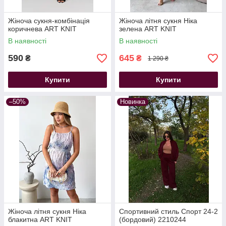
Жіноча сукня-комбінація
Жіноча літня сукня Ніка
коричнева ART KNIT
зелена ART KNIT
В наявності
В наявності
590
645
₴
₴
1 290 ₴
Купити
Купити
–50%
Новинка
Жіноча літня сукня Ніка
Спортивний стиль Спорт 24-2
блакитна ART KNIT
(бордовий) 2210244