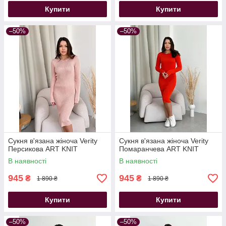
Купити
Купити
–50%
–50%
Сукня в'язана жіноча Verity
Сукня в'язана жіноча Verity
Персикова ART KNIT
Помаранчева ART KNIT
В наявності
В наявності
945
945
₴
₴
1 890 ₴
1 890 ₴
Купити
Купити
–50%
–50%