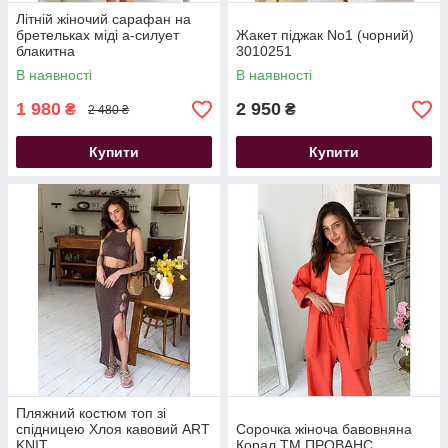
Літній жіночий сарафан на
бретельках міді а-силует
Жакет піджак No1 (чорний)
блакитна
3010251
В наявності
В наявності
1 980
2 950
₴
₴
2 480 ₴
Купити
Купити
Пляжний костюм топ зі
спідницею Хлоя кавовий ART
Сорочка жіноча бавовняна
KNIT
Корал ТМ ПРОВАНС