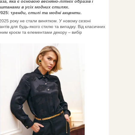
аза, яка є основою весняно-літніх образів і
 штанами в усіх модних стилях.
2
025: т
ренди, стилі та модні акценти.
025 року не стали винятком. У новому сезоні
антів для будь-якого стилю та випадку. Від класичних
дним кроєм та елементами декору – вибір