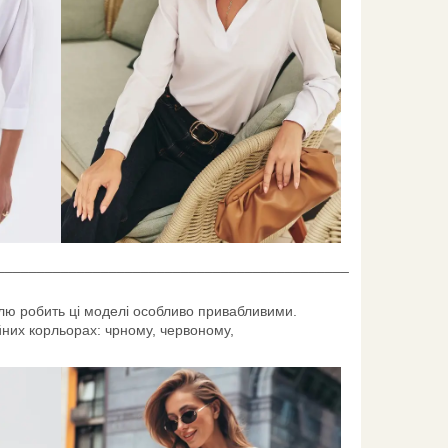
____________________________________________
илю робить ці моделі особливо привабливими.
йних корльорах: чрному, червоному,