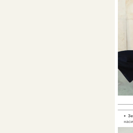
______
______
Зе
наси