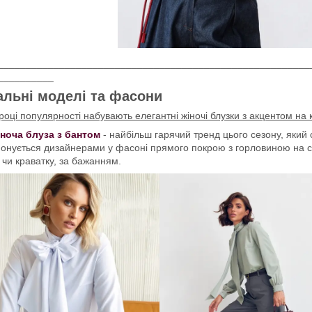
________________________________________________________
__________
альні моделі та фасони
році популярності набувають елегантні жіночі блузки з акцентом на
ноча блуза з бантом
- найбільш гарячий тренд цього сезону, який
онується дизайнерами у фасоні прямого покрою з горловиною на ст
 чи краватку, за бажанням.