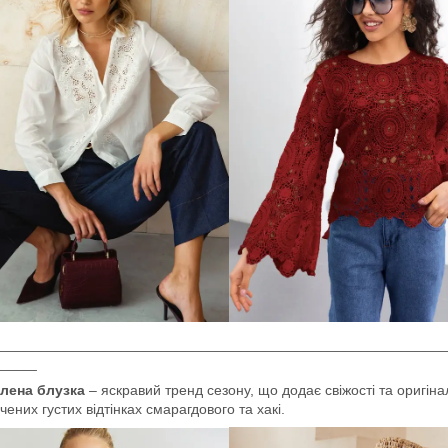
________________________________________________________
_____
лена блузка
– яскравий тренд сезону, що додає свіжості та оригіна
чених густих відтінках смарагдового та хакі.