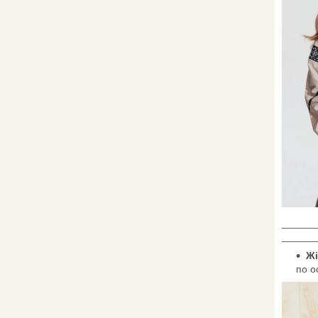
______
______
Жі
по о