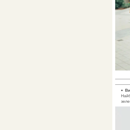
______
______
Ви
Найб
зеле