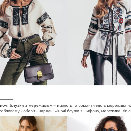
________________________________________________________
______
ночі блузки з мереживом
– ніжність та романтичність мережива н
собливому - оберіть нарядні жіночі блузки з шифону, мережива, гіпю