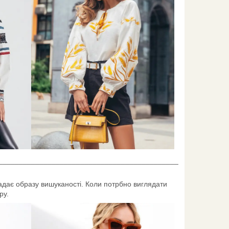
____________________________________________
адає образу вишуканості. Коли потрбно виглядати
ру.