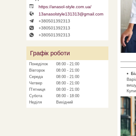
https://anasol-style.com.ua/
13anasolstyle131313@gmail.com
+380501392313
+380501392313
+380501392313
Графік роботи
______
Понеділок
08:00
21:00
______
Вівторок
08:00
21:00
Бі
Середа
08:00
21:00
Варі
Четвер
08:00
21:00
вишу
Пʼятниця
08:00
21:00
Купи
Субота
08:00
18:00
Неділя
Вихідний