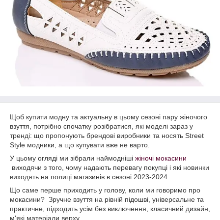
Щоб купити модну та актуальну в цьому сезоні пару жіночого
взуття, потрібно спочатку розібратися, які моделі зараз у
тренді: що пропонують брендові виробники та носять Street
Style модники, а що купувати вже не варто.
У цьому огляді ми зібрали наймодніші
жіночі мокасини
виходячи з того, чому надають перевагу покупці і які новинки
виходять на полиці магазинів в сезоні 2023-2024.
Що саме перше приходить у голову, коли ми говоримо про
мокасини? Зручне взуття на рівній підошві, універсальне та
практичне, підходить усім без виключення, класичний дизайн,
м'які матеріали верху.