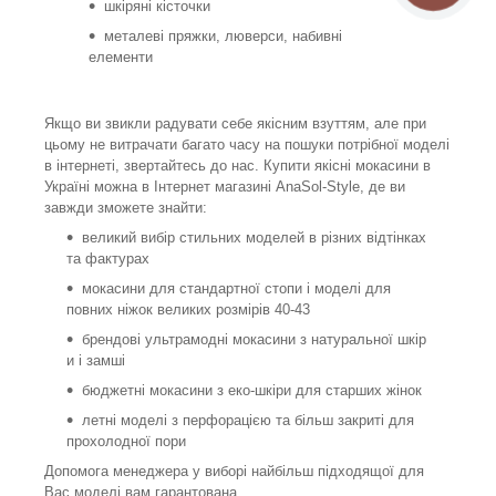
шкіряні кісточки
металеві пряжки, люверси, набивні
елементи
Якщо ви звикли радувати себе якісним взуттям, але при
цьому не витрачати багато часу на пошуки потрібної моделі
в інтернеті, звертайтесь до нас. Купити якісні мокасини в
Україні можна в Інтернет магазині AnaSol-Style, де ви
завжди зможете знайти:
великий вибір стильних моделей в різних відтінках
та фактурах
мокасини для стандартної стопи і моделі для
повних ніжок великих розмірів 40-43
брендові ультрамодні мокасини з натуральної шкір
и і замші
бюджетні мокасини з еко-шкіри для старших жінок
летні моделі з перфорацією та більш закриті для
прохолодної пори
Допомога менеджера у виборі найбільш підходящої для
Вас моделі вам гарантована.