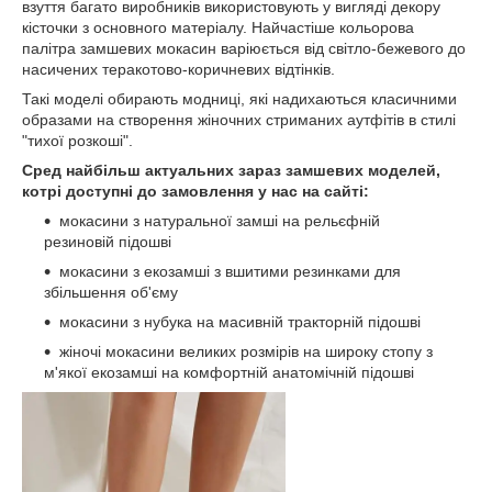
взуття багато виробників використовують у вигляді декору
кісточки з основного матеріалу. Найчастіше кольорова
палітра замшевих мокасин варіюється від світло-бежевого до
насичених теракотово-коричневих відтінків.
Такі моделі обирають модниці, які надихаються класичними
образами на створення жіночних стриманих аутфітів в стилі
"тихої розкоші".
Сред найбільш актуальних зараз замшевих моделей,
котрі доступні до замовлення у нас на сайті:
мокасини з натуральної замші на рельєфній
резиновій підошві
мокасини з екозамші з вшитими резинками для
збільшення об'єму
мокасини з нубука на масивній тракторній підошві
жіночі мокасини великих розмірів на широку стопу з
м'якої екозамші на комфортній анатомічній підошві