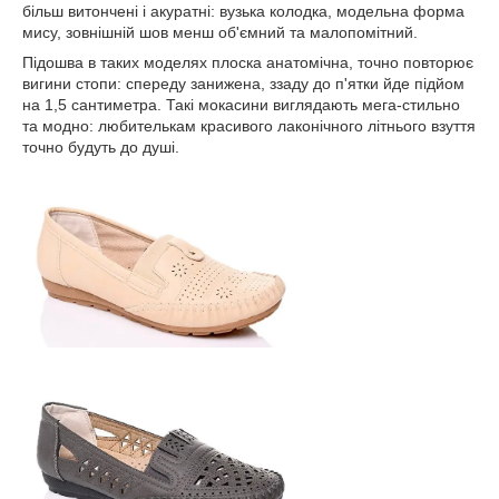
більш витончені і акуратні: вузька колодка, модельна форма
мису, зовнішній шов менш об'ємний та малопомітний.
Підошва в таких моделях плоска анатомічна, точно повторює
вигини стопи: спереду занижена, ззаду до п'ятки йде підйом
на 1,5 сантиметра. Такі мокасини виглядають мега-стильно
та модно: любителькам красивого лаконічного літнього взуття
точно будуть до душі.