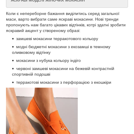
ЯСКРАВІ МОДЕЛІ ЖІНОЧИХ МОКАСИН
Коли є непереборне бажання виділитись серед загальної
маси, варто вибрати саме яскраві мокасини. Нові тренди
пропонують нам багато цікавих відтінків, котрі здатні зробити
яскравий акцент у створеному образі:
замшеві мокасини терракотового кольору
модні бюджетні мокасини з екозамші в темному
оливковому відтінку
мокасини з нубука кольору індіго
червоні замшеві мокасини на бежевій контрастній
спортивній подошві
терракотові мокасини з перфорацією з екошкіри