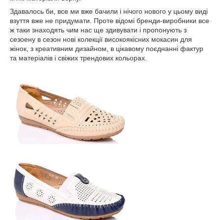
Здавалось би, все ми вже бачили і нічого нового у цьому виді
взуття вже не придумати. Проте відомі бренди-виробники все
ж таки знаходять чим нас ще здивувати і пропонують з
сезоену в сезон нові колекції високоякісних мокасин для
жінок, з креативним дизайном, в цікавому поєднанні фактур
та матеріалів і свіжих трендових кольорах.