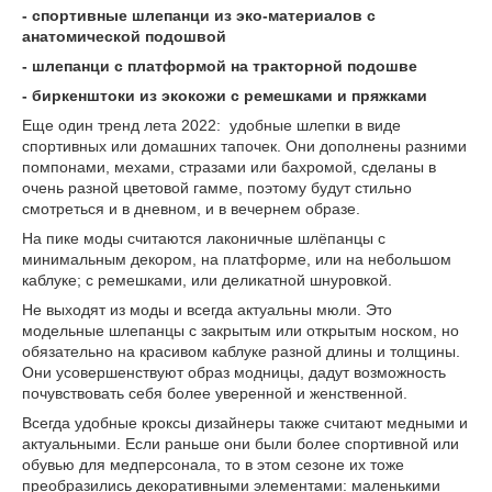
- спортивные шлепанци из эко-материалов с
анатомической подошвой
- шлепанци с платформой на тракторной подошве
- биркенштоки из экокожи с ремешками и пряжками
Еще один тренд лета 2022: удобные шлепки в виде
спортивных или домашних тапочек. Они дополнены разними
помпонами, мехами, стразами или бахромой, сделаны в
очень разной цветовой гамме, поэтому будут стильно
смотреться и в дневном, и в вечернем образе.
На пике моды считаются лаконичные шлёпанцы с
минимальным декором, на платформе, или на небольшом
каблуке; с ремешками, или деликатной шнуровкой.
Не выходят из моды и всегда актуальны мюли. Это
модельные шлепанцы с закрытым или открытым носком, но
обязательно на красивом каблуке разной длины и толщины.
Они усовершенствуют образ модницы, дадут возможность
почувствовать себя более уверенной и женственной.
Всегда удобные кроксы дизайнеры также считают медными и
актуальными. Если раньше они были более спортивной или
обувью для медперсонала, то в этом сезоне их тоже
преобразились декоративными элементами: маленькими