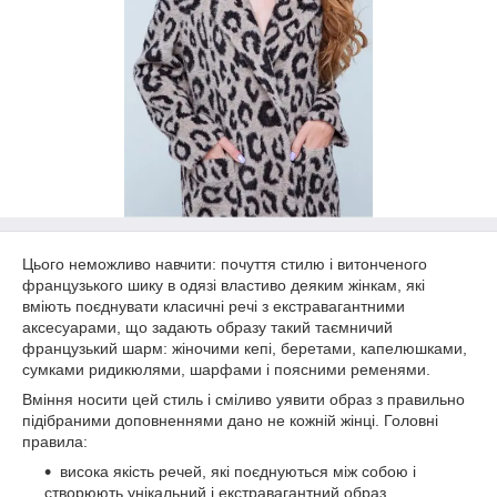
Цього неможливо навчити: почуття стилю і витонченого
французького шику в одязі властиво деяким жінкам, які
вміють поєднувати класичні речі з екстравагантними
аксесуарами, що задають образу такий таємничий
французький шарм: жіночими кепі, беретами, капелюшками,
сумками ридикюлями, шарфами і поясними ременями.
Вміння носити цей стиль і сміливо уявити образ з правильно
підібраними доповненнями дано не кожній жінці. Головні
правила:
висока якість речей, які поєднуються між собою і
створюють унікальний і екстравагантний образ