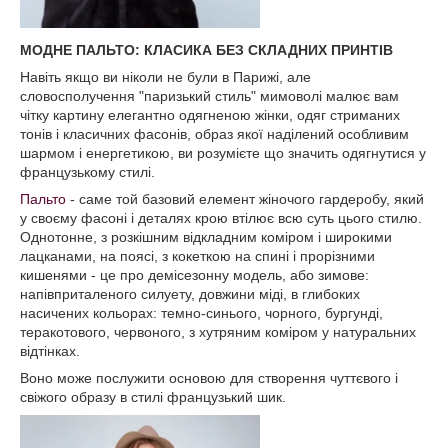
МОДНЕ ПАЛЬТО: КЛАСИКА БЕЗ СКЛАДНИХ ПРИНТІВ
Навіть якщо ви ніколи не були в Парижі, але
словосполучення "паризький стиль" мимоволі малює вам
чітку картину елегантно одягненою жінки, одяг стриманих
тонів і класичних фасонів, образ якої наділений особливим
шармом і енергетикою, ви розумієте що значить одягнутися у
французькому стилі.
Пальто
- саме той базовий елемент жіночого гардеробу, який
у своєму фасоні і деталях крою втілює всю суть цього стилю.
Однотонне, з розкішним відкладним коміром і широкими
лацканами, на поясі, з кокеткою на спині і прорізними
кишенями - це про демісезонну модель, або зимове:
напівприталеного силуету, довжини міді, в глибоких
насичених кольорах: темно-синього, чорного, бургунді,
теракотового, червоного, з хутряним коміром у натуральних
відтінках.
Воно може послужити основою для створення чуттєвого і
свіжого образу в стилі французький шик.