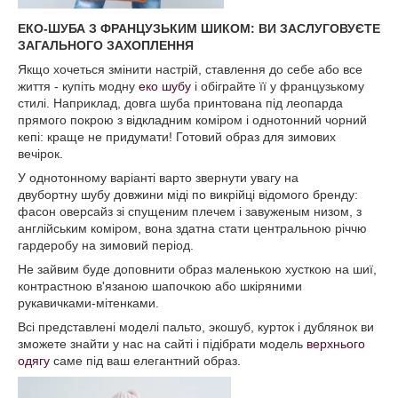
ЕКО-ШУБА З ФРАНЦУЗЬКИМ ШИКОМ: ВИ ЗАСЛУГОВУЄТЕ
ЗАГАЛЬНОГО ЗАХОПЛЕННЯ
Якщо хочеться змінити настрій, ставлення до себе або все
життя - купіть модну
еко шубу
і обіграйте її у французькому
стилі. Наприклад, довга шуба принтована під леопарда
прямого покрою з відкладним коміром і однотонний чорний
кепі: краще не придумати! Готовий образ для зимових
вечірок.
У однотонному варіанті варто звернути увагу на
двубортну шубу довжини міді по викрійці відомого бренду:
фасон оверсайз зі спущеним плечем і завуженым низом, з
англійським коміром, вона здатна стати центральною річчю
гардеробу на зимовий період.
Не зайвим буде доповнити образ маленькою хусткою на шиї,
контрастною в'язаною шапочкою або шкіряними
рукавичками-мітенками.
Всі представлені моделі пальто, экошуб, курток і дублянок ви
зможете знайти у нас на сайті і підібрати модель
верхнього
одягу
саме під ваш елегантний образ.