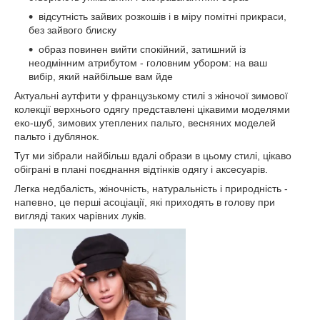
відсутність зайвих розкошів і в міру помітні прикраси,
без зайвого блиску
образ повинен вийти спокійний, затишний із
неодмінним атрибутом - головним убором: на ваш
вибір, який найбільше вам йде
Актуальні аутфити у французькому стилі з жіночої зимової
колекції верхнього одягу представлені цікавими моделями
еко-шуб, зимових утеплених пальто, весняних моделей
пальто і дублянок.
Тут ми зібрали найбільш вдалі образи в цьому стилі, цікаво
обіграні в плані поєднання відтінків одягу і аксесуарів.
Легка недбалість, жіночність, натуральність і природність -
напевно, це перші асоціації, які приходять в голову при
вигляді таких чарівних луків.