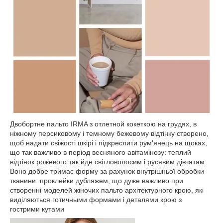
Двобортне пальто IRMA з отлетной кокеткою на грудях, в
ніжному персиковому і темному бежевому відтінку створено,
щоб надати свіжості шкірі і підкреслити рум'янець на щоках,
що так важливо в період весняного авітамінозу: теплий
відтінок рожевого так йде світловолосим і русявим дівчатам.
Воно добре тримає форму за рахунок внутрішньої обробки
тканини: проклейки дубляжем, що дуже важливо при
створенні моделей жіночих пальто архітектурного крою, які
виділяються готичными формами і деталями крою з
гострими кутами