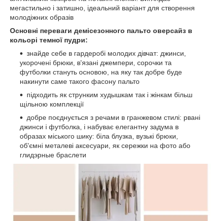
мегастильно і затишно, ідеальний варіант для створення
молодіжних образів
Основні переваги демісезонного пальто оверсайз в
кольорі темної пудри:
знайде себе в гардеробі молодих дівчат: джинси,
укорочені брюки, в'язані джемпери, сорочки та
футболки стануть основою, на яку так добре буде
накинути саме такого фасону пальто
підходить як струнким худышкам так і жінкам більш
щільною комплекції
добре поєднується з речами в гранжевом стилі: рвані
джинси і футболка, і набуває елегантну задума в
образах міського шику: біла блузка, вузькі брюки,
об'ємні металеві аксесуари, як сережки на фото або
глидэрные браслети