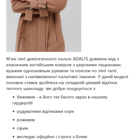
М'які лінії демісезонного пальто ADALIS довжини міді з
класичним англійським коміром з широкими лацканами,
вузьким одношовным рукавом та поясом по лінії талії,
виконані з напіввовняної пальтової тканини. У даній моделі
основна ставка зроблена на складний цікавий відтінок
теплого шоколаду: він добре поєднується з:
бежевим - а його так багато зараз в нашому
гардеробі
рудуватими відтінками охри
рожевим
сірим
виглядає офіційно і строго з білим