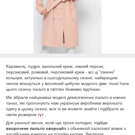
Карамель, пудра, ванільний крем, ніжний персик,
персиковий, рожевий, персиковий крем - всі ці "смачні"
кольори, актуальні в сьогоднішньому сезоні, найкращим
чином впишуться у весняний цибулю модного діви: must have
цього сезону пальто в світлих бежевих відтінках.
Ми зібрали найцікавіші моделі демісезонних пальто в ніжних
тонах, які пропонують нам українські виробники верхнього
одягу в цьому сезоні, всіх їх ви можете знайти і підібрати за
своїм розміром
тут
Для ранньої весни, коли ще трохи холодно, підійде
вкорочене пальто оверсайз
з обьемной пальтової вовни з
англійським коміром на потайні кнопки. Виглядає