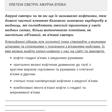
ПЛЕТЕНІ СВЕТРИ: АЖУРНА В'ЯЗКА
Ажурні светри чи як ми ще їх називаємо кофтинки, теж
доволі частий елемент базового зимового гардеробу в
модниць, які полюбляють теплий трикотаж у своїх
модних сетах, більш витонченого плетіння, не
настільки об'ємний, як в'язані светри.
Атмосферні образи для холодної пори створюйте з модними
штанами та спідницями у поєднанні з в'язаними кофтами. Їх
вже можна знайти серед новинок у нас на сайті та замовити:
кофти гладкої в'язки з ажурними рукавами
приталені вязані кофтинки довжиною до талії з
круглим вирізом горловини та рукавами з плетеної
в'язки в дірочки
стильні тонкі напівпрозорі кофтини з ажурної в'язки
комбіновані жіночі в'язані кофти з гладкої та
мереживної в'язки
___________________________________________________
___________________________________________________
____________________