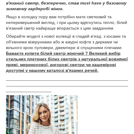
в'язаний светр, безперечно, став must have у базовому
зимовому гардеробі жінок.
Якщо в холодну пору вам потрібно мати святковий та
неперевершений вигляд, і при цьому вдягнутись тепло, білий
в'язаний светр найкраще впорається з цим завданням.
Обирайте моделі з нової колекції в гладкій в'язці, з косами та
об'ємними візерунками або ж ажурні кофти з дирками чи
вільного крою пуловери, джемпери зі спущеними плечами.
Бажаєте купити білий светр жіночий ? Великий вибір
стильних плетених білих светрів з натуральної вовняної
пряжі, мериносової, ангорові светри чи кашемірові
доступні у нашому каталозі в'язаних речей.
___________________________________________________
___________________________________________________
___________________