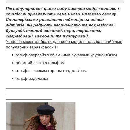
Пік популярності цього виду светрів модні критики і
стилісти прогнозують саме цього зимового сезону.
Спостерігаэмо розмаїття неймовірних осінніх
відтінків, які радують насиченістю та яскравістю:
бургунді, теплий шоколад, охра, терракота,
смарагдовий, цегловий та пурпуровий.
У нас ви можете обрати для себе модель гольфа з найбільш
популярних зараз фасонів:
гольф оверсайз з об'ємними рукавами крупної в'язки
обємний светр з гольфом
гольф з високим горлом гладка в'язка
гольф-водолазка
___________________________________________________
___________________________________________________
____________________