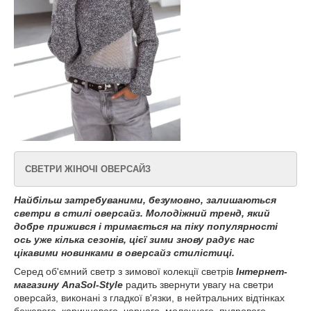
СВЕТРИ ЖІНОЧІ ОВЕРСАЙЗ
Найбільш
затребуваними
,
безумовно
,
залишаються
светри
в
стилі
оверсайз
.
Молодіжний тренд, який
добре прижився і тримається на піку популярності
ось уже кілька сезонів, цієї зими знову радує нас
цікавими новинками в оверсайз стилістиці.
Серед об'ємний светр з зимової колекції светрів
Інтернет-
магазину AnaSol-Style
радить звернути увагу на светри
оверсайз, виконані з гладкої в'язки, в нейтральних відтінках
бежевого, коричневого, чорного, молочного, пудрового