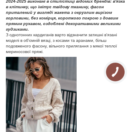
2024-2025 виконані в стилістиці відомих брендів: в'язка
в клітинку, що імітує твідову тканину, фасон
приталений у вигляді жакета з округлим вирізом
горловини, без комірця, короткого покрою з довгим
прямим рукавом, оздоблені декоративними великими
гудзиками.
З однотонних кардиганів варто відзначити затишні в'язані
моделі в об'ємній вязці, з косами та аранами, більш
подовженого фасону, вільного прилягання з мякої теплої
мериносової пряжі.