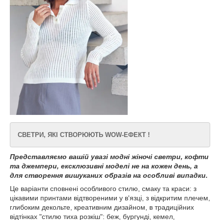
СВЕТРИ, ЯКІ СТВОРЮЮТЬ WOW-ЕФЕКТ !
Представляємо вашій увазі модні жіночі светри, кофти
та джемпери, ексклюзивні моделі не на кожен день, а
для створення вишуканих образів на особливі випадки.
Це варіанти сповнені особливого стилю, смаку та краси: з
цікавими принтами відтвореними у в'язці, з відкритим плечем,
глибоким декольте, креативним дизайном, в традиційних
відтінках "стилю тиха розкіш": беж, бургунді, кемел,