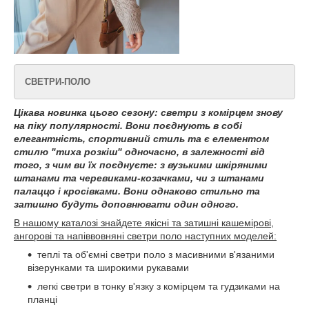
СВЕТРИ-ПОЛО
Цікава новинка цього сезону: светри з комірцем знову
на піку популярності. Вони поєднують в собі
елегантність, спортивний стиль та є елементом
стилю "тиха розкіш" одночасно, в залежності від
того, з чим ви їх поєднуєте: з вузькими шкіряними
штанами та черевиками-козачками, чи з штанами
палаццо і кросівками. Вони однаково стильно та
затишно будуть доповнювати один одного.
В нашому каталозі знайдете якісні та затишні кашемірові,
ангорові та напіввовняні светри поло наступних моделей:
теплі та об'ємні светри поло з масивними в'язаними
візерунками та широкими рукавами
легкі светри в тонку в'язку з комірцем та гудзиками на
планці