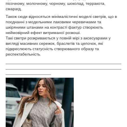
пісочному, молочному, чорному, шоколад, терракота,
смарагд.
Також сюди відносяться мінімалістичні моделі светрів, що в
поєднанні з модельними лаковими черевичками та
шкіряними штанами на контрасті фактур створюють
неймовірний ефект витриманої розкоші.
Такі светри розкриваються у повній мірі з аксесуарами у
вигляді масивних сережок, браслетів та цепочок, які
підкреслюють статусність створюваного образу та
респектабельність.
___________________________________________________
___________________________________________________
____________________