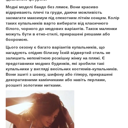
Модні моделі бандо без лямок. Вони красиво
відкривають плечі та груди, даючи можливість
засмагати максимум під спекотним літнім сонцем. Колір
таких купальників варто вибирати від класичного
білого, чорного до нюдових варіантів. Також малюнки
можуть бути в етно-стилі, прикрашені рюшами або
бохромою.
Цього сезону є багато варіантів купальників, що
нагадують спідню білизну Їхній відвертий стиль не
залишить непомітною розкішну жінку на пляжі. Є
представники модних будинків, які зробили такі
купальники у вигляді весільних костюмів-купальників.
Вони зшиті з шовку, шифону або гіпюру, прикрашені
декоративними камінчиками або навіть перлами,
розшиті золотими нитками.