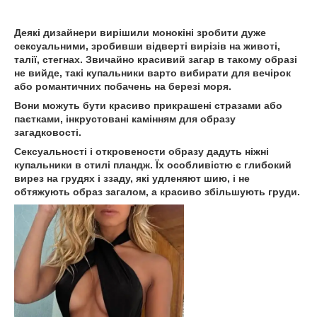
Деякі дизайнери вирішили монокіні зробити дуже
сексуальними, зробивши відверті вирізів на животі,
талії, стегнах. Звичайно красивий загар в такому образі
не вийде, такі купальники варто вибирати для вечірок
або романтичних побачень на березі моря.
Вони можуть бути красиво прикрашені стразами або
паєтками, інкрустовані камінням для образу
загадковості.
Сексуальності і откровености образу дадуть ніжні
купальники в стилі пландж. Їх особливістю є глибокий
вирез на грудях і ззаду, які удленяют шию, і не
обтяжують образ загалом, а красиво збільшують груди.