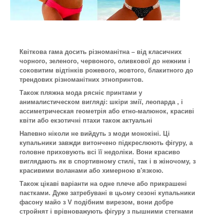
Квіткова гама досить різноманітна – від класичних
чорного, зеленого, червоного, оливкової до нежним і
соковитим відтінків рожевого, жовтого, блакитного до
трендових різноманітних этнопринтов.
Також пляжна мода рясніє принтами у
анималистическом вигляді: шкіри змії, леопарда , і
ассиметрическая геометрія або етно-малюнок, красиві
квіти або екзотичні птахи також актуальні
Напевно ніколи не вийдуть з моди монокіні. Ці
купальники завжди витончено підкреслюють фігуру, а
головне приховують всі її недоліки. Вони красиво
виглядають як в спортивному стилі, так і в жіночому, з
красивими воланами або химерною в'язкою.
Також цікаві варіанти на одне плече або прикрашені
паєтками. Дуже затребувані в цьому сезоні купальники
фасону майо з V подібним вирезом, вони добре
стройнят і врівноважують фігуру з пышними стегнами