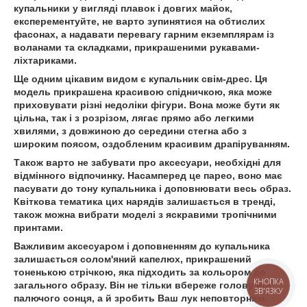
купальники у вигляді плавок і довгих майок,
експерементуйте, не варто зупинятися на обтислих
фасонах, а надавати перевагу гарним екземплярам із
воланами та складками, прикрашеними рукавами-
ліхтариками.
Ще одним цікавим видом є купальник свім-дрес. Ця
модель прикрашена красивою спідничкою, яка може
приховувати різні недоліки фігури. Вона може бути як
цільна, так і з розрізом, лягає прямо або легкими
хвилями, з довжиною до середини стегна або з
широким поясом, оздобленим красивим драпіруванням.
Також варто не забувати про аксесуари, необхідні для
відмінного відпочинку. Насамперед це парео, воно має
пасувати до тону купальника і доповнювати весь образ.
Квіткова тематика цих нарядів залишається в тренді,
також можна вибрати моделі з яскравими тропічними
принтами.
Важливим аксесуаром і доповненням до купальника
залишається солом'яний капелюх, прикрашений
тоненькою стрічкою, яка підходить за кольором до
КНОПКА
загального образу. Він не тільки вбереже голову від
ЗВ'ЯЗКУ
палючого сонця, а й зробить Ваш лук неповторним.