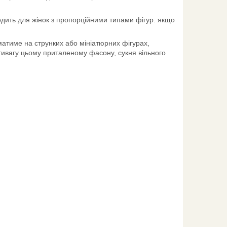
одить для жінок з пропорційними типами фігур: якщо
атиме на струнких або мініатюрних фігурах,
ротивагу цьому приталеному фасону, сукня вільного