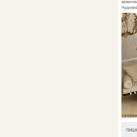
врівнов
Чудовий
ПИШН