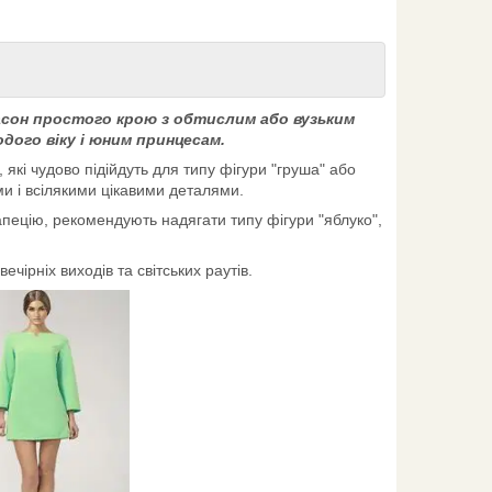
асон простого крою з обтислим або вузьким
дого віку і юним принцесам.
кі чудово підійдуть для типу фігури "груша" або
ми і всілякими цікавими деталями.
рапецію, рекомендують надягати типу фігури "яблуко",
чірніх виходів та світських раутів.