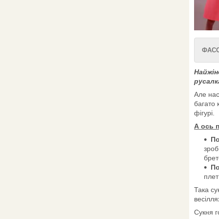
ФАСО
Найжін
русалк
Але нас
багато 
фігурі.
А ось 
П
зроб
брет
По
плет
Така су
весілля
Сукня г