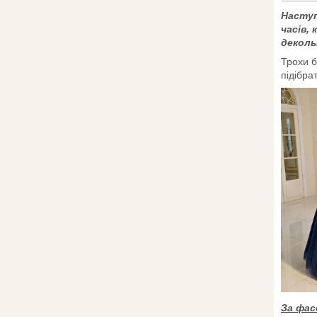
Наступ
часів,
деколь
Трохи б
підібра
За фас