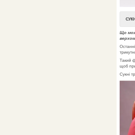
СУК
Що мож
верхом
Останні
трикутн
Такий ф
щоб при
Сукні т