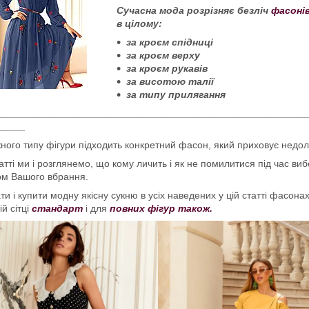
Сучасна мода розрізняє безліч
фасонів
в цілому:
за кроєм спідниці
за кроєм верху
за кроєм рукавів
за висотою талії
за типу прилягання
________________________________________________________
_____
ного типу фігури підходить конкретний фасон, який приховує недолі
татті ми і розглянемо, що кому личить і як не помилитися під час ви
ом Вашого вбрання.
ти і купити модну якісну сукню в усіх наведених у цій статті фасона
ій сітці
стандарт
і для
повних фігур також.