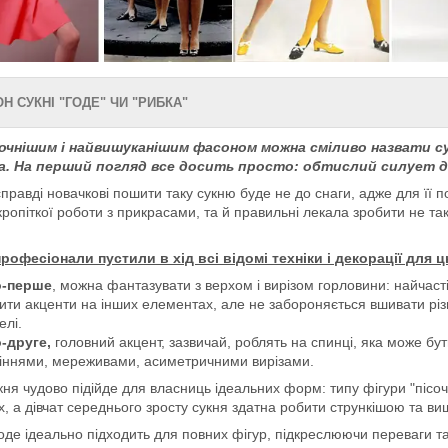
Н СУКНІ "ГОДЕ" ЧИ "РИБКА"
очнішим і найвишуканішим фасоном можна сміливо назвати су
а. На перший погляд все досить просто: обтислий силует до к
правді новачкові пошити таку сукню буде не до снаги, адже для її 
кропіткої роботи з прикрасами, та й правильні лекала зробити не та
професіонали пустили в хід всі відомі техніки і декорації для
о-перше
, можна фантазувати з верхом і вирізом горловини: найчаст
ити акценти на інших елементах, але не забороняється вшивати різ
елі.
-друге,
головний акцент, зазвичай, роблять на спинці, яка може б
іннями, мереживами, асиметричними вирізами.
кня чудово підійде для власниць ідеальних форм: типу фігури "пісо
х, а дівчат середнього зросту сукня здатна робити стрункішою та в
оде ідеально підходить для повних фігур, підкреслюючи переваги 