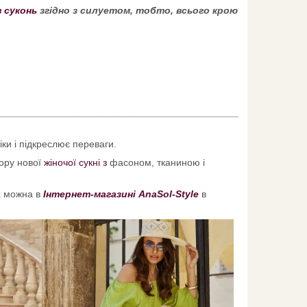
 суконь
згідно з силуетом, тобто, всього крою
____________________________________________
ки і підкреслює переваги.
бору нової
жіночої сукні з
фасоном, тканиною і
х можна в
Інтернет-магазині AnaSol-Style
в