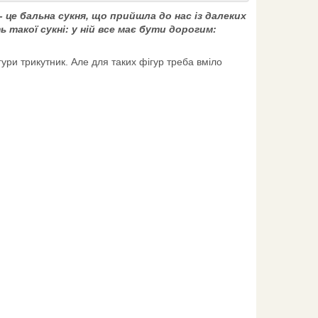
 це бальна сукня, що прийшла до нас із далеких
 такої сукні: у ній все має бути дорогим:
гури трикутник. Але для таких фігур треба вміло