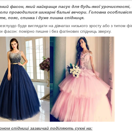
ний фасон, який найкраще пасує для будь-якої урочистості, -
 коли проводилися шикарні бальні вечори. Головна особливість
те, пояс, спинка і дуже пишна спідниця.
езглуздо буде виглядати на дівчатах низького зросту або з типом фі
ти фасон: помірно пишне і без фатінових спідниць зверху.
оном спідниці зазвичай поділяють сукні на: