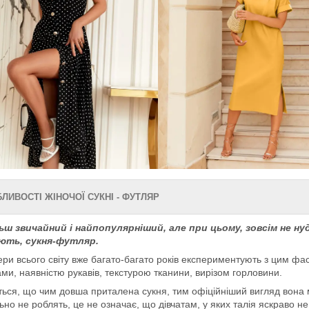
ЛИВОСТІ ЖІНОЧОЇ СУКНІ - ФУТЛЯР
ьш звичайний і найпопулярніший, але при цьому, зовсім не н
ють, сукня-футляр.
ри всього світу вже багато-багато років експериментують з цим фа
ми, наявністю рукавів, текстурою тканини, вирізом горловини.
ься, що чим довша приталена сукня, тим офіційніший вигляд вона ма
ьно не роблять, це не означає, що дівчатам, у яких талія яскраво не