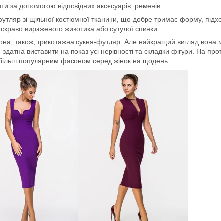
ти за допомогою відповідних аксесуарів: ременів.
утляр зі щільної костюмної тканини, що добре тримає форму, підх
скраво вираженого животика або сутулої спинки.
на, також, трикотажна сукня-футляр. Але найкращий вигляд вона м
и здатна виставити на показ усі нерівності та складки фігури. На п
 більш популярним фасоном серед жінок на щодень.