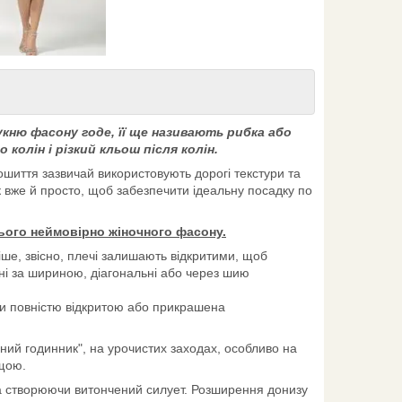
кню фасону годе, її ще називають рибка або
олін і різкий кльош після колін.
пошиття зазвичай використовують дорогі текстури та
к вже й просто, щоб забезпечити ідеальну посадку по
 цього неймовірно жіночного фасону.
іше, звісно, плечі залишають відкритими, щоб
ні за шириною, діагональні або через шию
ути повністю відкритою або прикрашена
чний годинник", на урочистих заходах, особливо на
ищою.
та створюючи витончений силует. Розширення донизу