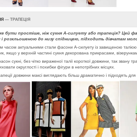
НЯ
—
ТРАПЕЦІЯ
е бути простіше, ніж сукня А-силуету або трапеція? Цей ф
 і розкльошеною до низу спідницею, підходить дівчатам моло
м часом актуальними стали фасони А-силуету із завищеною талією, я
ик, якщо у верхній частині сукня декорована прикрасами, візерунка
асон сукні, без чітко вираженої талії короткої довжини, так звану т
ховати округлості і похибки фігури в непотрібних місцях.
рапеції довжини максі виглядають більш драматично і підходять для ве