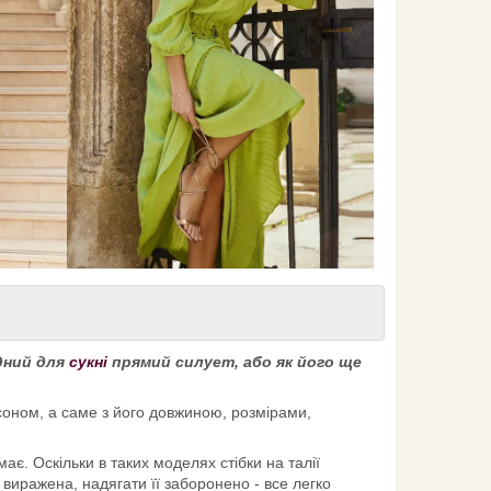
удний для
сукні
прямий силует, або як його ще
соном, а саме з його довжиною, розмірами,
є. Оскільки в таких моделях стібки на талії
 виражена, надягати її заборонено - все легко