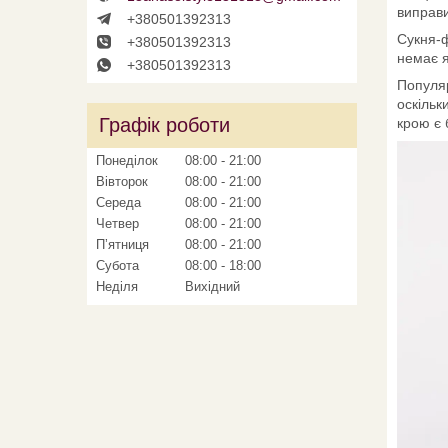
виправи
+380501392313
Сукня-ф
+380501392313
немає я
+380501392313
Популяр
оскільк
Графік роботи
крою є
Понеділок
08:00
21:00
Вівторок
08:00
21:00
Середа
08:00
21:00
Четвер
08:00
21:00
Пʼятниця
08:00
21:00
Субота
08:00
18:00
Неділя
Вихідний