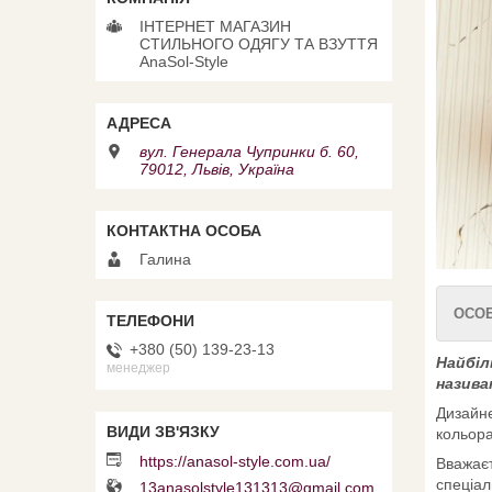
ІНТЕРНЕТ МАГАЗИН
СТИЛЬНОГО ОДЯГУ ТА ВЗУТТЯ
AnaSol-Style
вул. Генерала Чупринки б. 60,
79012, Львів, Україна
Галина
ОСОБ
+380 (50) 139-23-13
Найбіл
менеджер
назива
Дизайне
кольора
https://anasol-style.com.ua/
Вважаєт
спеціал
13anasolstyle131313@gmail.com