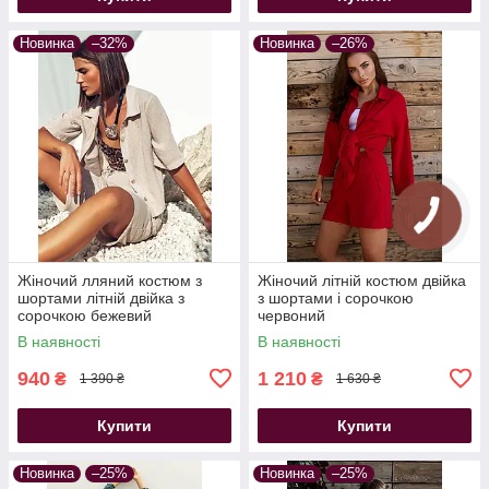
Новинка
–32%
Новинка
–26%
Жіночий лляний костюм з
Жіночий літній костюм двійка
шортами літній двійка з
з шортами і сорочкою
сорочкою бежевий
червоний
В наявності
В наявності
940
1 210
₴
₴
1 390 ₴
1 630 ₴
Купити
Купити
Новинка
–25%
Новинка
–25%