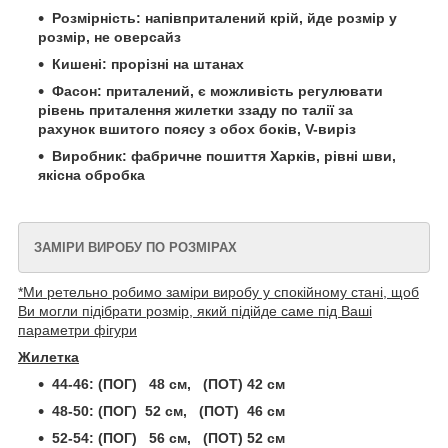
Розмірність: напівприталений крій, йде розмір у
розмір, не оверсайз
Кишені: прорізні на штанах
Фасон: приталений, є можливість регулювати
рівень приталення жилетки ззаду по талії за
рахунок вшитого поясу з обох боків, V-виріз
Виробник: фабричне пошиття Харків, рівні шви,
якісна обробка
ЗАМІРИ ВИРОБУ ПО РОЗМІРАХ
*Ми ретельно робимо заміри виробу у спокійному стані, щоб
Ви могли підібрати розмір, який підійде саме під Ваші
параметри фігури
Жилетка
44-46: (ПОГ) 48 см, (ПОТ) 42 см
48-50: (ПОГ) 52 см, (ПОТ) 46 см
52-54: (ПОГ) 56 см, (ПОТ) 52 см