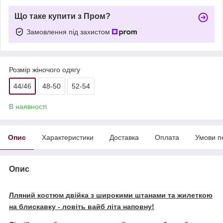
Що таке купити з Пром?
Замовлення під захистом
Розмір жіночого одягу
44/46
48-50
52-54
В наявності
Опис
Характеристики
Доставка
Оплата
Умови п
Опис
Лляний костюм двійка з широкими штанами та жилеткою
на блискавку - ловіть вайб літа наповну!