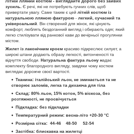
Літній лляний костюм - виглядайте дорого без зайвих
зусиль.
Є речі, які не потребують гучних слів, щоб
привертати увагу. Саме таким є цей
літній костюм із
натуральною лляною фактурою
-
легкий, сучасний та
універсальний
. Він створений для жінок, які цінують
комфорт, люблять бездоганний вигляд і обирають одяг, який
легко стилізувати від ранкової кави до вечірньої прогулянки
містом.
Жилет із лаконічним кроєм
красиво підкреслює силует, а
широкі штани додають образу легкості, витонченості та
відчуття свободи.
Натуральна фактура льону н
адає
комплекту благородного вигляду, завдяки чому костюм
виглядає дорожче своєї вартості.
Тканина: італійський льон, не зминається та не
створює заломів, легка та дихаюча для тіла
Склад: 80% льон, 15% котон, 5% віскоза, без
розтяжності, не просвічується
Підкладка: без підкладки
Температурний режим: весна-літо +20-30 °С
Розмірна сітка: 44-46 48-50 52-54
Застібка: блискавка на жилетці