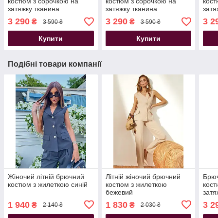
костюм з сорочкою на
костюм з сорочкою на
кост
затяжку тканина
затяжку тканина
затя
італійський льон молочний
італійський льон
італ
3 290
3 290
3 2
₴
₴
3 590 ₴
3 590 ₴
44-54 розміри
блакитний 44-54 розміри
розм
Купити
Купити
Подібні товари компанії
Жіночий літній брючний
Літній жіночий брючний
Брюч
костюм з жилеткою синій
костюм з жилеткою
кост
бежевий
затя
італ
1 940
1 830
3 2
₴
₴
2 140 ₴
2 030 ₴
шоко
розм