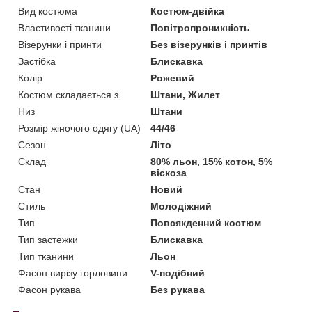
Вид костюма
Костюм-двійка
Властивості тканини
Повітропроникність
Візерунки і принти
Без візерунків і принтів
Застібка
Блискавка
Колір
Рожевий
Костюм складається з
Штани, Жилет
Низ
Штани
Розмір жіночого одягу (UA)
44/46
Сезон
Літо
Склад
80% льон, 15% котон, 5%
віскоза
Стан
Новий
Стиль
Молодіжний
Тип
Повсякденний костюм
Тип застежки
Блискавка
Тип тканини
Льон
Фасон вирізу горловини
V-подібний
Фасон рукава
Без рукава