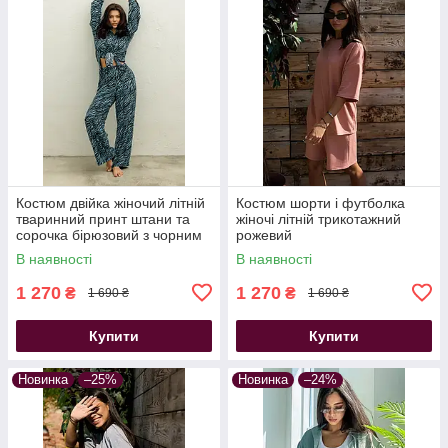
Костюм двійка жіночий літній
Костюм шорти і футболка
тваринний принт штани та
жіночі літній трикотажний
сорочка бірюзовий з чорним
рожевий
В наявності
В наявності
1 270
1 270
₴
₴
1 690 ₴
1 690 ₴
Купити
Купити
Новинка
–25%
Новинка
–24%