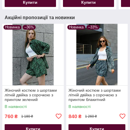
Купити
Купити
Акційні пропозиції та новинки
Новинка
–36%
Новинка
–33%
Жіночий костюм з шортами
Жіночий костюм з шортами
літній двійка з сорочкою з
літній двійка з сорочкою з
принтом зелений
принтом блакитний
В наявності
В наявності
760
840
₴
₴
1 180 ₴
1 260 ₴
Купити
Купити