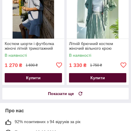
Костюм шорти і футболка
Літній брючний костюм
жіночі літній трикотажний
жіночий вільного крою
В наявності
В наявності
1 270
1 330
₴
₴
1 690 ₴
1 750 ₴
Купити
Купити
Показати ще
Про нас
92% позитивних з 94 відгуків за рік