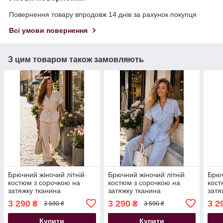
Повернення товару впродовж 14 днів за рахунок покупця
Всі умови повернення
З цим товаром також замовляють
Брючний жіночий літній
Брючний жіночий літній
Брюч
костюм з сорочкою на
костюм з сорочкою на
кост
затяжку тканина
затяжку тканина
затя
італійський льон молочний
італійський льон
італ
3 290
3 290
3 2
₴
₴
3 590 ₴
3 590 ₴
44-54 розміри
блакитний 44-54 розміри
розм
Купити
Купити