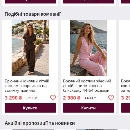
Подібні товари компанії
Брючний жіночий літній
Брючний костюм жіночий
Брюч
костюм з сорочкою на
літній з жилеткою на
кост
затяжку тканина
блискавку 44-54 розміри
затя
італійський льон
рожевий
італ
3 290
2 980
3 2
₴
₴
3 590 ₴
3 480 ₴
шоколадний 44-54
44-5
розміри
Купити
Купити
Акційні пропозиції та новинки