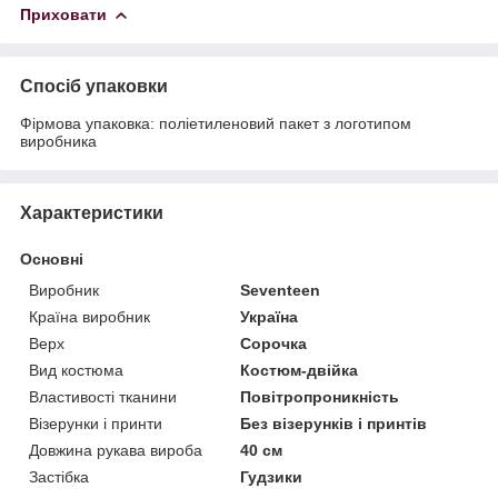
Приховати
Спосіб упаковки
Фірмова упаковка: поліетиленовий пакет з логотипом
виробника
Характеристики
Основні
Виробник
Seventeen
Країна виробник
Україна
Верх
Сорочка
Вид костюма
Костюм-двійка
Властивості тканини
Повітропроникність
Візерунки і принти
Без візерунків і принтів
Довжина рукава вироба
40 см
Застібка
Гудзики