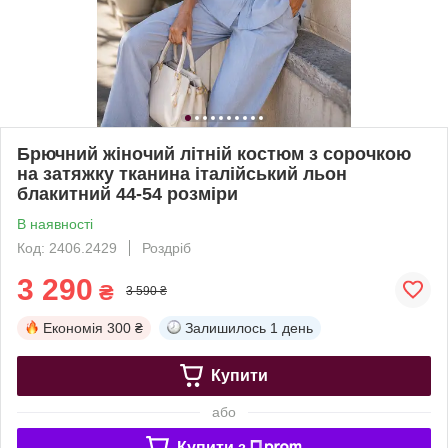
Брючний жіночий літній костюм з сорочкою
на затяжку тканина італійський льон
блакитний 44-54 розміри
В наявності
Код: 2406.2429
Роздріб
3 290
₴
3 590 ₴
Економія
300 ₴
Залишилось
1 день
Купити
або
Купити з