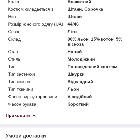
Колір
Блакитний
Костюм складається з
Штани, Сорочка
Низ
Штани
Розмір жіночого одягу (UA)
44/46
Сезон
Літо
Склад
80% льон, 15% котон, 5%
віскоза
Стан
Новий
Стиль
Молодіжний
Тип
Повсякденний костюм
Тип застежки
Шнурки
Тип коміра
Відкладний
Тип тканини
Льон
Фасон вирізу горловини
V-подібний
Фасон рукава
Короткий
Приховати
Умови доставки