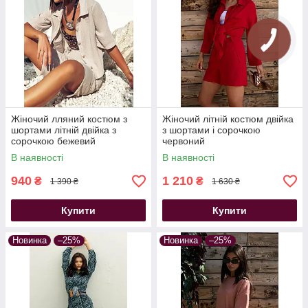
Жіночий лляний костюм з
Жіночий літній костюм двійка
шортами літній двійка з
з шортами і сорочкою
сорочкою бежевий
червоний
В наявності
В наявності
940
1 210
₴
₴
1 390 ₴
1 630 ₴
Купити
Купити
Новинка
–25%
Новинка
–25%