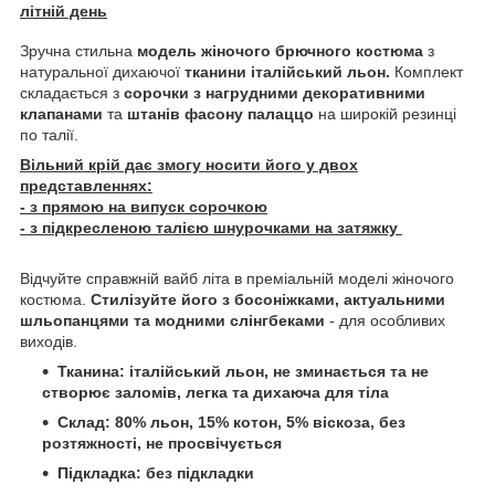
літній день
Зручна стильна
модель жіночого брючного костюма
з
натуральної дихаючої
тканини італійський льон.
Комплект
складається з
сорочки з нагрудними декоративними
клапанами
та
штанів фасону палаццо
на широкій резинці
по талії.
Вільний крій дає змогу носити його у двох
представленнях:
- з прямою на випуск сорочкою
- з підкресленою талією шнурочками на затяжку
Відчуйте справжній вайб літа в преміальній моделі жіночого
костюма.
Стилізуйте його з босоніжками, актуальними
шльопанцями та модними слінгбеками
- для особливих
виходів.
Тканина: італійський льон, не зминається та не
створює заломів, легка та дихаюча для тіла
Склад: 80% льон, 15% котон, 5% віскоза, без
розтяжності, не просвічується
Підкладка: без підкладки