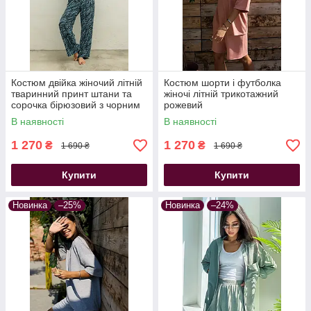
Костюм двійка жіночий літній
Костюм шорти і футболка
тваринний принт штани та
жіночі літній трикотажний
сорочка бірюзовий з чорним
рожевий
В наявності
В наявності
1 270
1 270
₴
₴
1 690 ₴
1 690 ₴
Купити
Купити
Новинка
–25%
Новинка
–24%