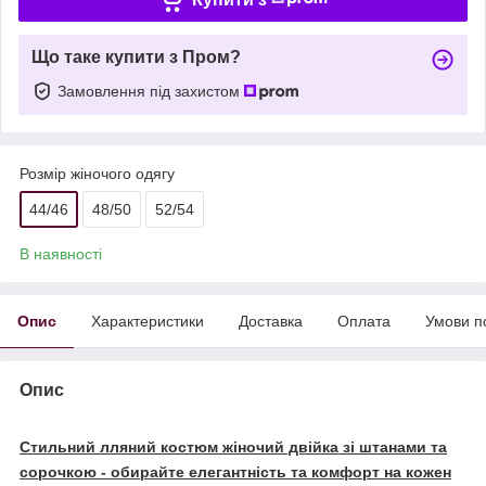
Що таке купити з Пром?
Замовлення під захистом
Розмір жіночого одягу
44/46
48/50
52/54
В наявності
Опис
Характеристики
Доставка
Оплата
Умови п
Опис
Стильний лляний костюм жіночий двійка зі штанами та
сорочкою - обирайте елегантність та комфорт на кожен