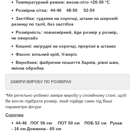
Температурний режим: весна-літо +20-30 °С
Розмірна сітка: 44-46 48-50 52-54
Застібка: гудзики на сорочці, штани на широкій
резинці по талії, без застібок
Розмірність: повномірний, йде розмір у розмір,
не оверсайз
Кишені: нагрудні на сорочці, прорізні в штанах
Фасон: вільний крій, V-виріз
Виробник: фабричне пошиття Харків, рівні шви,
якісна обробка
ЗАМІРИ ВИРОБУ ПО РОЗМІРАХ
*Ми ретельно робимо заміри виробу у спокійному стані, щоб
Ви могли підібрати розмір, який підійде саме під Ваші
параметри фігури
Сорочка
44-46 ПОГ 56 см ПОТ 50 см ПОБ 52 см Рукав
- 16 см Довжина - 65 см