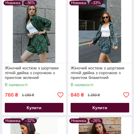
Новинка
–36%
Новинка
–33%
Жіночий костюм з шортами
Жіночий костюм з шортами
літній двійка з сорочкою з
літній двійка з сорочкою з
принтом зелений
принтом блакитний
В наявності
В наявності
760
840
₴
₴
1 180 ₴
1 260 ₴
Купити
Купити
Новинка
–32%
Новинка
–26%