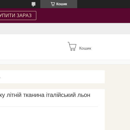
Кошик
УПИТИ ЗАРАЗ
Кошик
А
у літній тканина італійський льон