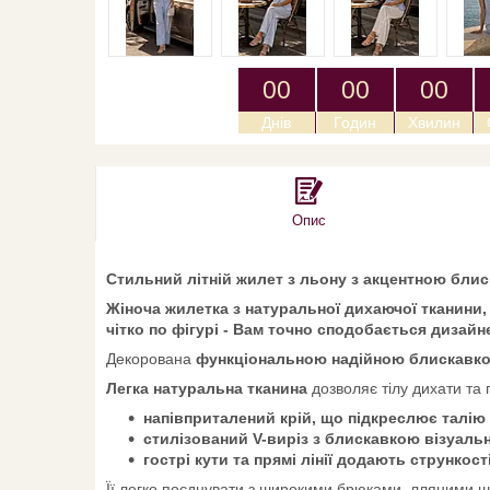
0
0
0
0
0
0
Днів
Годин
Хвилин
Опис
Стильний літній жилет з льону з акцентною бли
Жіноча жилетка з натуральної дихаючої тканини,
чітко по фігурі - Вам точно сподобається дизай
Декорована
функціональною надійною блискавко
Легка натуральна тканина
дозволяє тілу дихати та
напівприталений крій, що підкреслює талію і
стилізований V-виріз з блискавкою візуаль
гострі кути та прямі лінії додають стрункост
Її легко поєднувати з широкими брюками, лляними