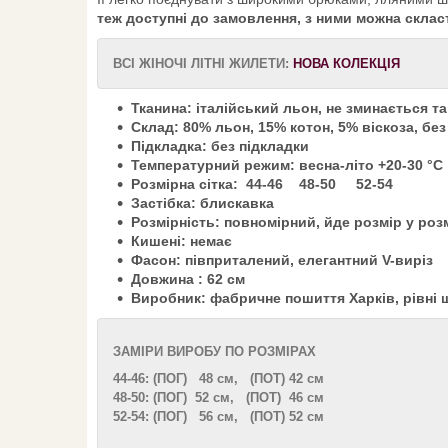
теж доступні до замовлення, з ними можна скласт
ВСІ ЖІНОЧІ ЛІТНІ ЖИЛЕТИ:
НОВА КОЛЕКЦІЯ
Тканина: італійський льон, не зминається т
Склад: 80% льон, 15% котон, 5% віскоза, без
Підкладка: без підкладки
Температурний режим: весна-літо +20-30 °С
Розмірна сітка: 44-46 48-50 52-54
Застібка: блискавка
Розмірність: повномірний, йде розмір у роз
Кишені: немає
Фасон: півприталений, елегантний V-виріз
Довжина : 62 см
Виробник: фабричне пошиття Харків, рівні 
ЗАМІРИ ВИРОБУ ПО РОЗМІРАХ
44-46: (ПОГ) 48 см, (ПОТ) 42 см
48-50: (ПОГ) 52 см, (ПОТ) 46 см
52-54: (ПОГ) 56 см, (ПОТ) 52 см