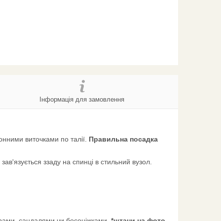
Інформація для замовлення
онними виточками по талії.
Правильна посадка
 зав'язується ззаду на спинці в стильний вузол.
рами, сандалями чи босоніжками.
*штани на фото