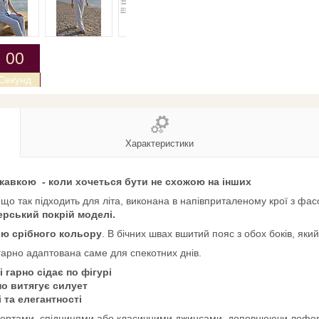
0
0
Секунд
Характеристики
скавкою - коли хочеться бути не схожою на інших
що так підходить для літа, виконана в напівприталеному крої з фас
нерський покрій моделі.
ю срібного кольору
. В бічних швах вшитий пояс з обох боків, який
 гарно адаптована саме для спекотних днів.
 гарно сідає по фігурі
но витягує силует
і та елегантності
 шортами, спідницями або класичними джинсами, доповнюючи лофе