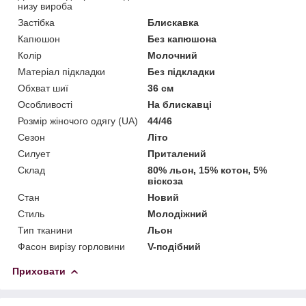
низу вироба
Застібка
Блискавка
Капюшон
Без капюшона
Колір
Молочний
Матеріал підкладки
Без підкладки
Обхват шиї
36 см
Особливості
На блискавці
Розмір жіночого одягу (UA)
44/46
Сезон
Літо
Силует
Приталений
Склад
80% льон, 15% котон, 5%
віскоза
Стан
Новий
Стиль
Молодіжний
Тип тканини
Льон
Фасон вирізу горловини
V-подібний
Приховати