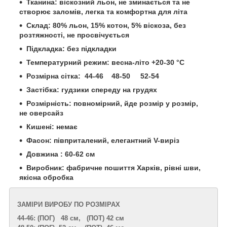
Тканина: віскозний льон, не зминається та не
створює заломів, легка та комфортна для літа
Склад: 80% льон, 15% котон, 5% віскоза, без
розтяжності, не просвічується
Підкладка: без підкладки
Температурний режим: весна-літо +20-30 °С
Розмірна сітка: 44-46 48-50 52-54
Застібка: гудзики спереду на грудях
Розмірність: повномірний, йде розмір у розмір,
не оверсайз
Кишені: немає
Фасон: півприталений, елегантний V-виріз
Довжина : 60-62 см
Виробник: фабричне пошиття Харків, рівні шви,
якісна обробка
ЗАМІРИ ВИРОБУ ПО РОЗМІРАХ
44-46: (ПОГ) 48 см, (ПОТ) 42 см