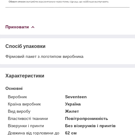
Приховати
Спосіб упаковки
Фірмовий пакет з логотипом виробника
Характеристики
Основні
Виробник
Seventeen
Країна виробник
Україна
Вид виробу
Жилет
Властивості тканини
Повітропроникність
Візерунки і принти
Без візерунків і принтів
Довжина від горловини до
62 см