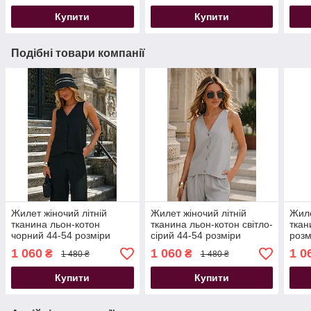
Купити
Купити
Подібні товари компанії
Жилет жіночий літній
Жилет жіночий літній
Жиле
тканина льон-котон
тканина льон-котон світло-
ткан
чорний 44-54 розміри
сірий 44-54 розміри
розм
1 060
1 060
1 0
₴
₴
1 480 ₴
1 480 ₴
Купити
Купити