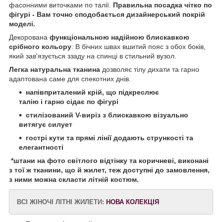
фасонними виточками по талії.
Правильна посадка чітко по
фігурі - Вам точно сподобається дизайнерський покрій
моделі.
Декорована
функціональною надійною блискавкою
срібного кольору
. В бічних швах вшитий пояс з обох боків,
який зав'язується ззаду на спинці в стильний вузол.
Легка натуральна тканина
дозволяє тілу дихати та гарно
адаптована саме для спекотних днів.
напівприталений крій, що підкреслює
талію і гарно сідає по фігурі
стилізований V-виріз з блискавкою візуально
витягує силует
гострі кути та прямі лінії додають стрункості та
елегантності
*штани на фото світлого відтінку та коричневі, виконані
з тої ж тканини, що й жилет, теж доступні до замовлення,
з ними можна скласти літній костюм.
ВСІ ЖІНОЧІ ЛІТНІ ЖИЛЕТИ:
НОВА КОЛЕКЦІЯ