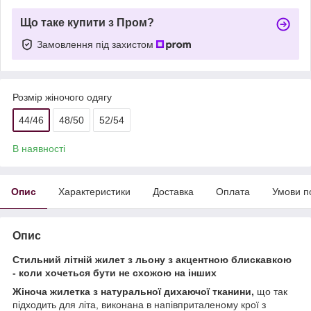
Що таке купити з Пром?
Замовлення під захистом
Розмір жіночого одягу
44/46
48/50
52/54
В наявності
Опис
Характеристики
Доставка
Оплата
Умови п
Опис
Стильний літній жилет з льону з акцентною блискавкою
- коли хочеться бути не схожою на інших
Жіноча жилетка з натуральної дихаючої тканини,
що так
підходить для літа, виконана в напівприталеному крої з