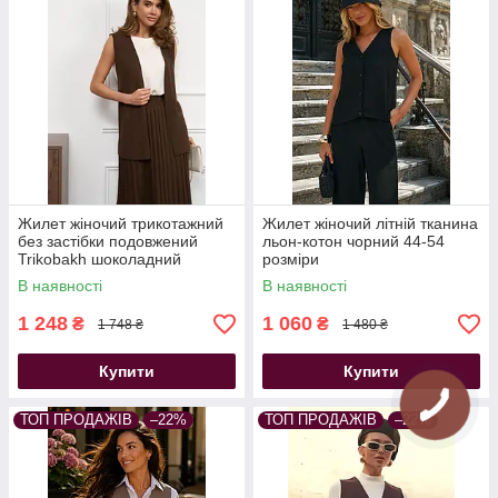
Жилет жіночий трикотажний
Жилет жіночий літній тканина
без застібки подовжений
льон-котон чорний 44-54
Trikobakh шоколадний
розміри
В наявності
В наявності
1 248
1 060
₴
₴
1 748 ₴
1 480 ₴
Купити
Купити
ТОП ПРОДАЖІВ
–22%
ТОП ПРОДАЖІВ
–22%