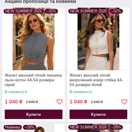
Акційні пропозиції та новинки
NEW SUMMER 2026
–32%
NEW SUMMER 2026
–32%
Жилет жіночий літній тканина
Жилет жіночий літній
льон-котон 44-54 розміри
вкорочений комір стійка 44-
сірий
54 розміри білий
В наявності
В наявності
1 040
1 040
₴
₴
1 540 ₴
1 540 ₴
Купити
Купити
Новинка
–29%
NEW SUMMER 2026
–28%