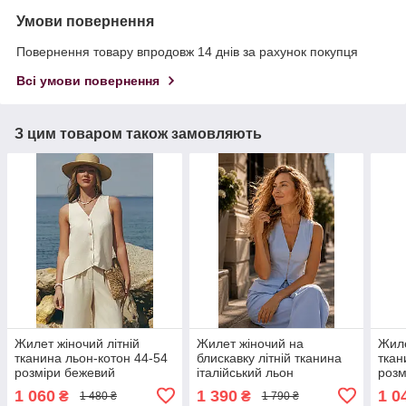
Умови повернення
Повернення товару впродовж 14 днів за рахунок покупця
Всі умови повернення
З цим товаром також замовляють
Жилет жіночий літній
Жилет жіночий на
Жиле
тканина льон-котон 44-54
блискавку літній тканина
ткан
розміри бежевий
італійський льон
розм
блакитний 44-54 розміри
1 060
1 390
1 0
₴
₴
1 480 ₴
1 790 ₴