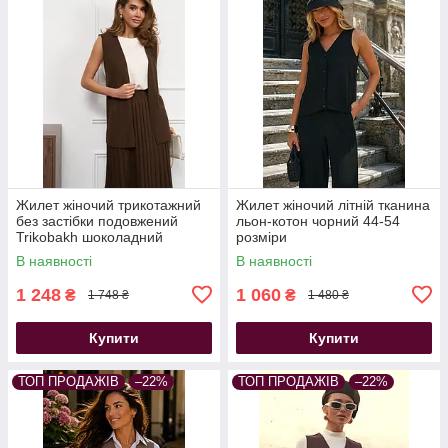
Жилет жіночий трикотажний
Жилет жіночий літній тканина
без застібки подовжений
льон-котон чорний 44-54
Trikobakh шоколадний
розміри
В наявності
В наявності
1 248
1 060
₴
₴
1 748 ₴
1 480 ₴
Купити
Купити
ТОП ПРОДАЖІВ
–22%
ТОП ПРОДАЖІВ
–22%