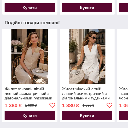
Купити
Купити
Подібні товари компанії
Жилет жіночий літній
Жилет жіночий літній
Жиле
лляний асиметричний з
лляний асиметричний з
ткан
діагональними гудзиками
діагональними гудзиками
чорн
бежевий 44-54 розміри
білий 44-54 розміри
1 380
1 380
1 0
₴
₴
1 680 ₴
1 680 ₴
Купити
Купити