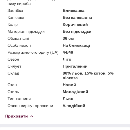
низу вироба
Застібка
Блискавка
Капюшон
Без капюшона
Колір
Коричневий
Матеріал підкладки
Без підкладки
Обхват шиї
36 см
Особливості
На блискавці
Розмір жіночого одягу (UA)
44/46
Сезон
Літо
Силует
Приталений
Склад
80% льон, 15% котон, 5%
віскоза
Стан
Новий
Стиль
Молодіжний
Тип тканини
Льон
Фасон вирізу горловини
V-подібний
Приховати