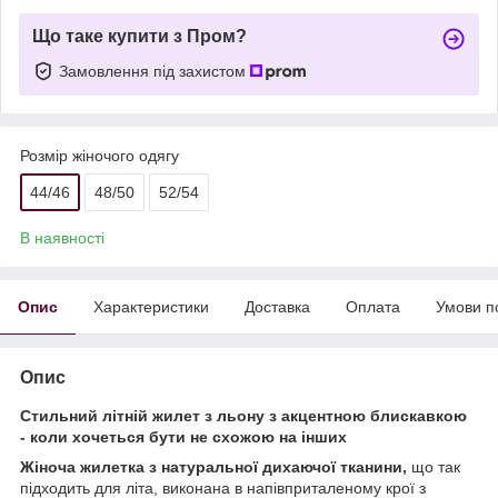
Що таке купити з Пром?
Замовлення під захистом
Розмір жіночого одягу
44/46
48/50
52/54
В наявності
Опис
Характеристики
Доставка
Оплата
Умови п
Опис
Стильний літній жилет з льону з акцентною блискавкою
- коли хочеться бути не схожою на інших
Жіноча жилетка з натуральної дихаючої тканини,
що так
підходить для літа, виконана в напівприталеному крої з