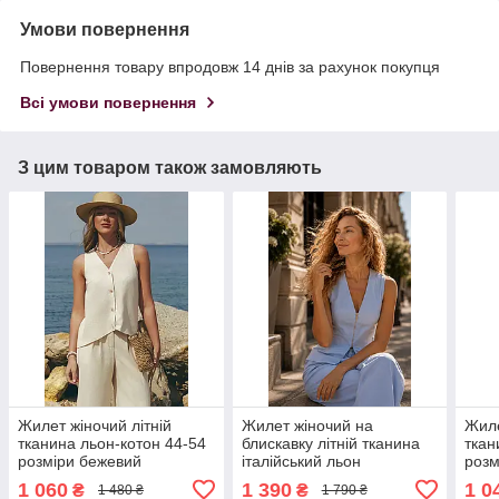
Умови повернення
Повернення товару впродовж 14 днів за рахунок покупця
Всі умови повернення
З цим товаром також замовляють
Жилет жіночий літній
Жилет жіночий на
Жиле
тканина льон-котон 44-54
блискавку літній тканина
ткан
розміри бежевий
італійський льон
розм
блакитний 44-54 розміри
1 060
1 390
1 0
₴
₴
1 480 ₴
1 790 ₴