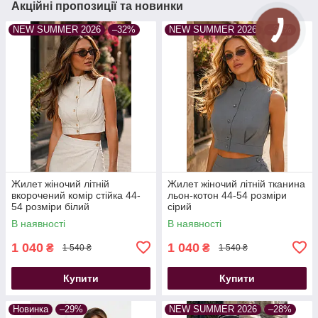
Акційні пропозиції та новинки
NEW SUMMER 2026
–32%
NEW SUMMER 2026
–32%
Жилет жіночий літній
Жилет жіночий літній тканина
вкорочений комір стійка 44-
льон-котон 44-54 розміри
54 розміри білий
сірий
В наявності
В наявності
1 040
1 040
₴
₴
1 540 ₴
1 540 ₴
Купити
Купити
Новинка
–29%
NEW SUMMER 2026
–28%