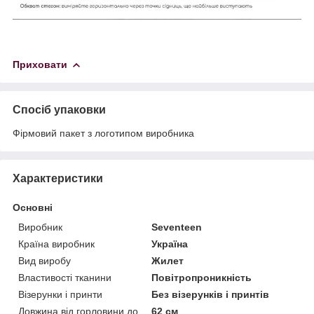
Приховати
Спосіб упаковки
Фірмовий пакет з логотипом виробника
Характеристики
Основні
Виробник
Seventeen
Країна виробник
Україна
Вид виробу
Жилет
Властивості тканини
Повітропроникність
Візерунки і принти
Без візерунків і принтів
Довжина від горловини до
62 см