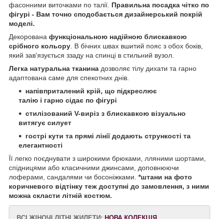
фасонними виточками по талії.
Правильна посадка чітко по
фігурі - Вам точно сподобається дизайнерський покрій
моделі.
Декорована
функціональною надійною блискавкою
срібного кольору
. В бічних швах вшитий пояс з обох боків,
який зав'язується ззаду на спинці в стильний вузол.
Легка натуральна тканина
дозволяє тілу дихати та гарно
адаптована саме для спекотних днів.
напівприталений крій, що підкреслює
талію і гарно сідає по фігурі
стилізований V-виріз з блискавкою візуально
витягує силует
гострі кути та прямі лінії додають стрункості та
елегантності
Її легко поєднувати з широкими брюками, лляними шортами,
спідницями або класичними джинсами, доповнюючи
лоферами, сандалями чи босоніжками.
*штани на фото
коричневого відтінку теж доступні до замовлення, з ними
можна скласти літній костюм.
ВСІ ЖІНОЧІ ЛІТНІ ЖИЛЕТИ:
НОВА КОЛЕКЦІЯ