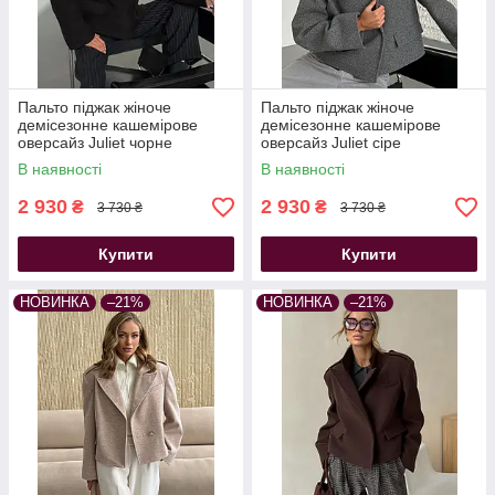
Пальто піджак жіноче
Пальто піджак жіноче
демісезонне кашемірове
демісезонне кашемірове
оверсайз Juliet чорне
оверсайз Juliet сіре
В наявності
В наявності
2 930
2 930
₴
₴
3 730 ₴
3 730 ₴
Купити
Купити
НОВИНКА
–21%
НОВИНКА
–21%