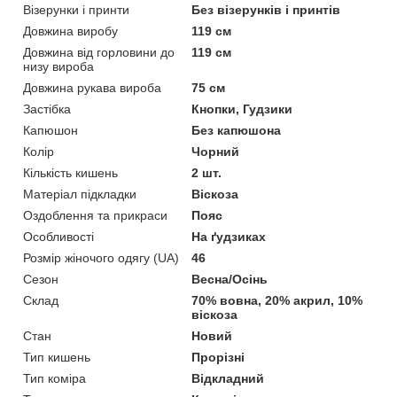
Візерунки і принти
Без візерунків і принтів
Довжина виробу
119 см
Довжина від горловини до
119 см
низу вироба
Довжина рукава вироба
75 см
Застібка
Кнопки, Гудзики
Капюшон
Без капюшона
Колір
Чорний
Кількість кишень
2 шт.
Матеріал підкладки
Віскоза
Оздоблення та прикраси
Пояс
Особливості
На ґудзиках
Розмір жіночого одягу (UA)
46
Сезон
Весна/Осінь
Склад
70% вовна, 20% акрил, 10%
віскоза
Стан
Новий
Тип кишень
Прорізні
Тип коміра
Відкладний