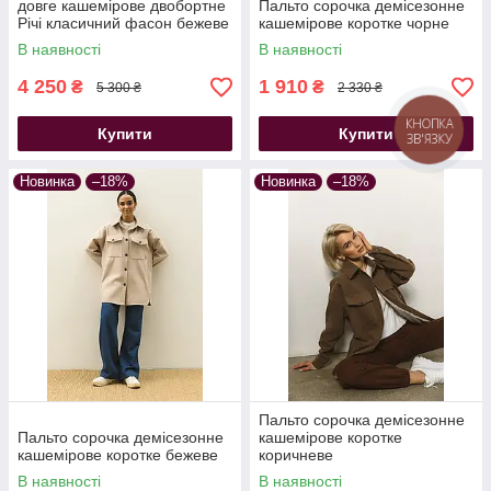
довге кашемірове двобортне
Пальто сорочка демісезонне
Річі класичний фасон бежеве
кашемірове коротке чорне
В наявності
В наявності
4 250
1 910
₴
₴
5 300 ₴
2 330 ₴
КНОПКА
Купити
Купити
ЗВ'ЯЗКУ
Новинка
–18%
Новинка
–18%
Пальто сорочка демісезонне
Пальто сорочка демісезонне
кашемірове коротке
кашемірове коротке бежеве
коричневе
В наявності
В наявності