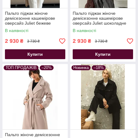
Пальто піджак жіноче
Пальто піджак жіноче
демісезонне кашемірове
демісезонне кашемірове
оверсайз Juliet бежеве
оверсайз Juliet шоколадне
В наявності
В наявності
2 930
2 930
₴
₴
3 730 ₴
3 730 ₴
Купити
Купити
ТОП ПРОДАЖІВ
–20%
Новинка
–18%
Пальто жіноче демісезонне