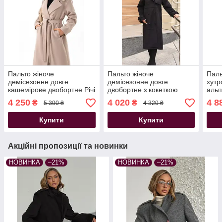
Пальто жіноче
Пальто жіноче
Паль
демісезонне довге
демісезонне довге
хутр
кашемірове двобортне Річі
двобортне з кокеткою
альп
класичний фасон бежеве
чорне
4 250
4 020
4 8
₴
₴
5 300 ₴
4 320 ₴
Купити
Купити
Акційні пропозиції та новинки
НОВИНКА
–21%
НОВИНКА
–21%