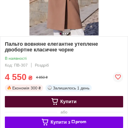
Пальто вовняне елегантне утеплене
двобортне класичне чорне
В наявності
Код: ПВ-307
Роздріб
4 550
₴
4 850 ₴
Економія
300 ₴
Залишилось
1 день
Купити
або
Купити з