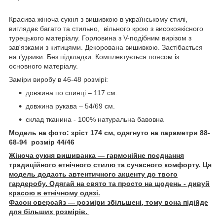
Красива жіноча сукня з вишивкою в українському стилі,
виглядає багато та стильно, вільного крою з високоякісного
турецького матеріалу. Горловина з V-подібним вирізом з
зав'язками з китицями. Декорована вишивкою. Застібається
на ґудзики. Без підкладки. Комплектується поясом із
основного матеріалу.
Заміри виробу в 46-48 розмірі:
довжина по спинці – 117 см.
довжина рукава – 54/69 см.
склад тканина - 100% натуральна бавовна
Модель на фото: зріст 174 см, одягнуто на параметри 88-
68-94 розмір 44/46
Жіноча сукня вишиванка — гармонійне поєднання
традиційного етнічного стилю та сучасного комфорту. Ця
модель додасть автентичного акценту до твого
гардеробу. Одягай на свято та просто на щодень - дивуй
красою в етнічному одязі.
Фасон оверсайз — розміри збільшені, тому вона підійде
для більших розмірів.