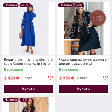
Новинка
–12%
Новинка
–9%
Вишита сукня жіноча вільного
Чорна вишита сукня жіноча з
крою бавовняна колір індіго
довгим рукавом міді
В наявності
В наявності
1 420
1 990
₴
₴
1 620 ₴
2 190 ₴
Купити
Купити
Новинка
–7%