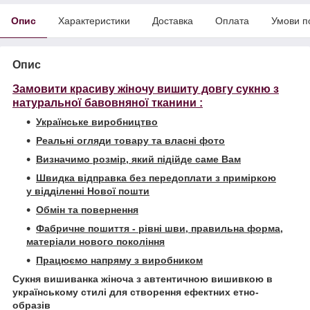
Опис
Характеристики
Доставка
Оплата
Умови п
Опис
Замовити красиву жіночу вишиту довгу сукню з
натуральної бавовняної тканини :
Українське виробництво
Реальні огляди товару та власні фото
Визначимо розмір, який підійде саме Вам
Швидка відправка без передоплати з приміркою
у відділенні Нової пошти
Обмін та повернення
Фабричне пошиття - рівні шви, правильна форма,
матеріали нового покоління
Працюємо напряму з виробником
Сукня вишиванка жіноча з автентичною вишивкою в
українському стилі для створення ефектних етно-
образів