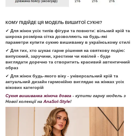
КОМУ ПІДІЙДЕ ЦЯ МОДЕЛЬ ВИШИТОЇ СУКНІ?
✔
Для жінок усіх типів фігури та повноти: вільний крій та
широка розмірна сітка дозволяють на будь-які
параметри купити сукню вишиванку в українському стилі
✔
Для тих, хто шукає гарне рішення на святкову подію:
випускний, заручини, хрестини чи ювілей - буде
виглядати доречно та створитить красивий автентичний
образ
✔
Для жінок будь-якого віку - універсальний крій та
актуальний дизайн гармонійно виглядає на жінках усіх
вікових категорій
Сукня вишиванка жіноча довга
- купити гарну модель з
Нової колекції на
AnaSol-Style
!