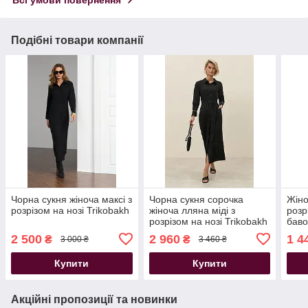
Всі умови повернення
Подібні товари компанії
Чорна сукня жіноча максі з
Чорна сукня сорочка
Жіно
розрізом на нозі Trikobakh
жіноча лляна міді з
розр
розрізом на нозі Trikobakh
баво
рука
2 500
2 960
1 4
₴
₴
3 000 ₴
3 460 ₴
Купити
Купити
Акційні пропозиції та новинки