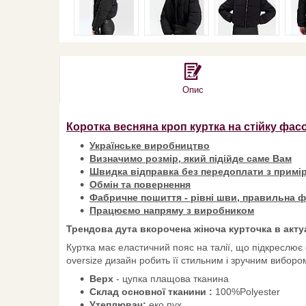
Опис
Коротка весняна кроп куртка на стійку фас
Українське виробництво
Визначимо розмір, який підійде саме Вам
Швидка відправка без передоплати з примір
Обмін та повернення
Фабричне пошиття - рівні шви, правильна ф
Працюємо напряму з виробником
Трендова дута вкорочена жіноча курточка в акту
Куртка має еластичний пояс на талії, що підкреслює
oversize дизайн робить її стильним і зручним вибор
Верх
- цупка плащова тканина
Склад основної тканини :
100%Polyester
Утеплювач:
еко пух