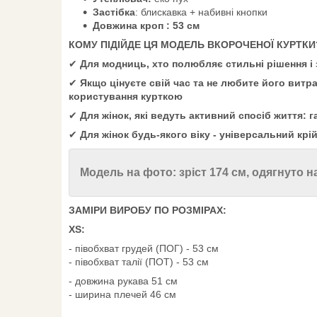
Застібка
: блискавка + набивні кнопки
Довжина кроп : 53 см
КОМУ ПІДІЙДЕ ЦЯ МОДЕЛЬ ВКОРОЧЕНОЇ КУРТКИ
✔
Для модниць, хто полюбляє стильні рішення і 
✔
Якщо цінуєте свій час та не любите його витр
користування курткою
✔
Для жінок, які ведуть активний спосіб життя:
✔
Для жінок будь-якого віку - універсальний крі
Модель на фото: зріст 174 см, одягнуто н
ЗАМІРИ ВИРОБУ ПО РОЗМІРАХ:
XS:
- півобхват грудей (ПОГ) - 53 см
- півобхват талії (ПОТ) - 53 см
- довжина рукава 51 см
- ширина плечей 46 см