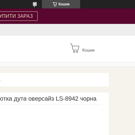
Кошик
УПИТИ ЗАРАЗ
Кошик
А
ротка дута оверсайз LS-8942 чорна