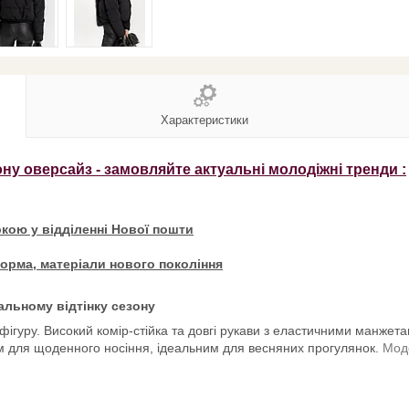
Характеристики
ону оверсайз - замовляйте актуальні молодіжні тренди :
кою у відділенні Нової пошти
орма, матеріали нового покоління
альному відтінку сезону
 фігуру. Високий комір-стійка та довгі рукави з еластичними манже
ом для щоденного носіння, ідеальним для весняних прогулянок.
Моде